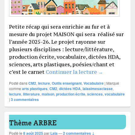
Petite récap qui sera enrichie au fur et à
mesure du projet MAISON qui sera réalisé sur
l’année 2025-26. Le projet rayonne sur
plusieurs disciplines : lecture/littérature,
production écrite, vocabulaire, dictées HDA,
sciences, arts plastiques, poésies/chant et
Thème MAISO
c’est le carnet
Continuer la lecture
→
Posté dans
CM2
,
lecture
,
Outils enseignant
,
Vocabulaire
|
Marqué
comme
arts plastiques
,
CM2
,
dictées HDA
,
lalaaimesaclasse
,
lecture
,
litterature
,
maison
,
production écrite
,
sciences
,
vocabulaire
|
3
commentaires
Thème ARBRE
Posté le
8 août 2025
par
Lala
—
2 commentaires ↓