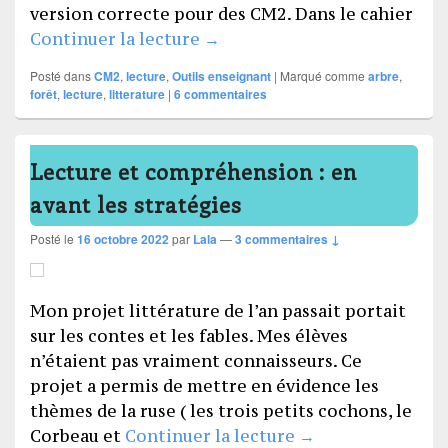
version correcte pour des CM2. Dans le cahier
L’appel de la forêt – littératu
Continuer la lecture
→
Posté dans
CM2
,
lecture
,
Outils enseignant
|
Marqué comme
arbre
,
forêt
,
lecture
,
litterature
|
6
commentaires
Lecture et compréhension : en
avant les stratégies
Posté le
16 octobre 2022
par
Lala
—
3 commentaires ↓
Mon projet littérature de l’an passait portait
sur les contes et les fables. Mes élèves
n’étaient pas vraiment connaisseurs. Ce
projet a permis de mettre en évidence les
thèmes de la ruse ( les trois petits cochons, le
Lecture et compré
Corbeau et
Continuer la lecture
→