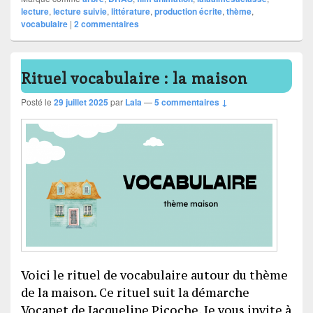
lecture
,
lecture suivie
,
littérature
,
production écrite
,
thème
,
vocabulaire
|
2
commentaires
Rituel vocabulaire : la maison
Posté le
29 juillet 2025
par
Lala
—
5 commentaires ↓
Voici le rituel de vocabulaire autour du thème
de la maison. Ce rituel suit la démarche
Vocanet de Jacqueline Picoche. Je vous invite à