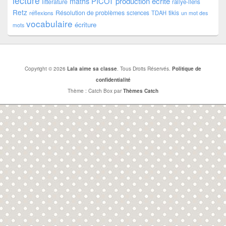
lecture
PICOT
production écrite
maths
litterature
rallye-liens
Retz
Résolution de problèmes
tikis
réflexions
sciences
TDAH
un mot des
vocabulaire
écriture
mots
Copyright © 2026
Lala aime sa classe
. Tous Droits Réservés.
Politique de
confidentialité
Thème : Catch Box par
Thèmes Catch