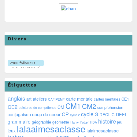
Divers
Étiquettes
anglais
art
ateliers
carte mentale
CE1
cartes mentales
CAFIPEMF
CM1
CM2
CE2
CM
comprehension
ceintures de compétence
cycle 3
CP
coup de coeur
conjugaison
DEFI
DECLIC
cycle 2
histoire
grammaire
géographie
géométrie
jeu
Harry Potter
HDA
lalaaimesaclasse
lalaimesaclasse
jeux