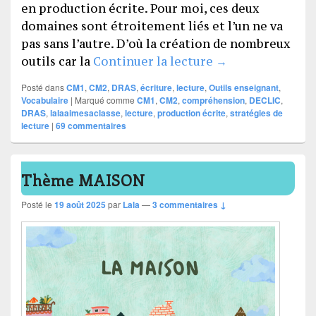
en production écrite. Pour moi, ces deux
domaines sont étroitement liés et l’un ne va
pas sans l’autre. D’où la création de nombreux
Lecture, produc
outils car la
Continuer la lecture
→
Posté dans
CM1
,
CM2
,
DRAS
,
écriture
,
lecture
,
Outils enseignant
,
Vocabulaire
|
Marqué comme
CM1
,
CM2
,
compréhension
,
DECLIC
,
DRAS
,
lalaaimesaclasse
,
lecture
,
production écrite
,
stratégies de
lecture
|
69
commentaires
Thème MAISON
Posté le
19 août 2025
par
Lala
—
3 commentaires ↓