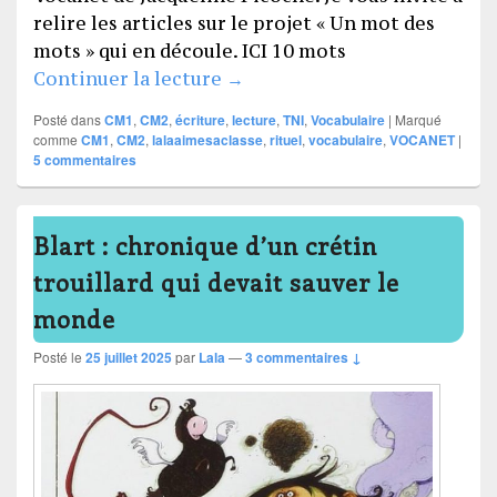
relire les articles sur le projet « Un mot des
mots » qui en découle. ICI 10 mots
Rituel vocabulaire : la maiso
Continuer la lecture
→
Posté dans
CM1
,
CM2
,
écriture
,
lecture
,
TNI
,
Vocabulaire
|
Marqué
comme
CM1
,
CM2
,
lalaaimesaclasse
,
rituel
,
vocabulaire
,
VOCANET
|
5
commentaires
Blart : chronique d’un crétin
trouillard qui devait sauver le
monde
Posté le
25 juillet 2025
par
Lala
—
3 commentaires ↓