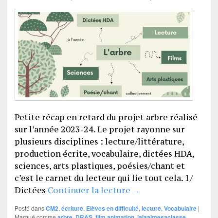
Petite récap en retard du projet arbre réalisé
sur l’année 2023-24. Le projet rayonne sur
plusieurs disciplines : lecture/littérature,
production écrite, vocabulaire, dictées HDA,
sciences, arts plastiques, poésies/chant et
c’est le carnet du lecteur qui lie tout cela. 1/
Thème ARBRE
Dictées
Continuer la lecture
→
Posté dans
CM2
,
écriture
,
Elèves en difficulté
,
lecture
,
Vocabulaire
|
Marqué comme
arbre
,
DRAS
,
film animation
,
lalaaimesaclasse
,