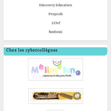
Discovery Education
Proprofs
123rf
funfonix
Chez les cybercollègues