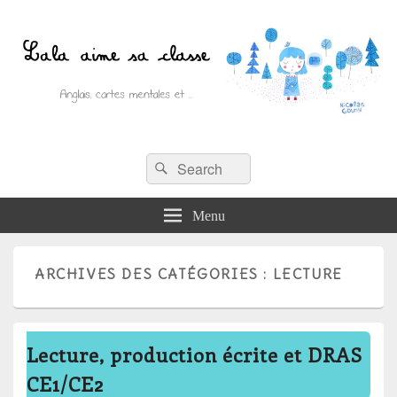
Recherche :
Lala aime sa classe
Rechercher
Anglais, cartes mentales et ….
Menu
ARCHIVES DES CATÉGORIES :
LECTURE
Lecture, production écrite et DRAS
CE1/CE2