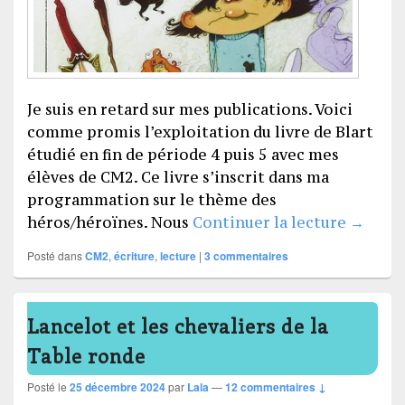
Je suis en retard sur mes publications. Voici
comme promis l’exploitation du livre de Blart
étudié en fin de période 4 puis 5 avec mes
élèves de CM2. Ce livre s’inscrit dans ma
programmation sur le thème des
Blart :
héros/héroïnes. Nous
Continuer la lecture
→
Posté dans
CM2
,
écriture
,
lecture
|
3
commentaires
Lancelot et les chevaliers de la
Table ronde
Posté le
25 décembre 2024
par
Lala
—
12 commentaires ↓