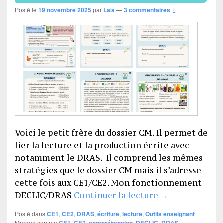
Posté le
19 novembre 2025
par
Lala
—
3 commentaires ↓
Voici le petit frère du dossier CM. Il permet de
lier la lecture et la production écrite avec
notamment le DRAS. Il comprend les mêmes
stratégies que le dossier CM mais il s’adresse
cette fois aux CE1/CE2. Mon fonctionnement
Lecture, produ
DECLIC/DRAS
Continuer la lecture
→
Posté dans
CE1
,
CE2
,
DRAS
,
écriture
,
lecture
,
Outils enseignant
|
Marqué comme
CE1
,
CE2
,
compréhension
,
DECLIC
,
DRAS
,