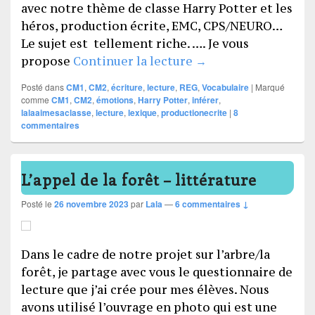
avec notre thème de classe Harry Potter et les
héros, production écrite, EMC, CPS/NEURO…
Le sujet est tellement riche. …. Je vous
Les émotions
propose
Continuer la lecture
→
Posté dans
CM1
,
CM2
,
écriture
,
lecture
,
REG
,
Vocabulaire
|
Marqué
comme
CM1
,
CM2
,
émotions
,
Harry Potter
,
inférer
,
lalaaimesaclasse
,
lecture
,
lexique
,
productionecrite
|
8
commentaires
L’appel de la forêt – littérature
Posté le
26 novembre 2023
par
Lala
—
6 commentaires ↓
Dans le cadre de notre projet sur l’arbre/la
forêt, je partage avec vous le questionnaire de
lecture que j’ai crée pour mes élèves. Nous
avons utilisé l’ouvrage en photo qui est une