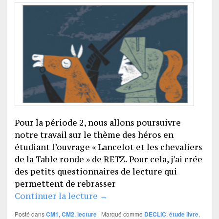
Pour la période 2, nous allons poursuivre
notre travail sur le thème des héros en
étudiant l’ouvrage « Lancelot et les chevaliers
de la Table ronde » de RETZ. Pour cela, j’ai crée
des petits questionnaires de lecture qui
permettent de rebrasser
Lancelot et les chevaliers de
Continuer la lecture
→
Posté dans
CM1
,
CM2
,
lecture
|
Marqué comme
DECLIC
,
étude livre
,