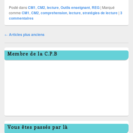
Posté dans
CM1
,
CM2
,
lecture
,
Outils enseignant
,
REG
|
Marqué
comme
CM1
,
CM2
,
comprehension
,
lecture
,
stratégies de lecture
|
3
commentaires
Navigation
←
Articles plus anciens
dans
Zone
les
Membre de la C.P.B
principale
articles
de
widget
pour
la
barre
latérale
Vous êtes passés par là