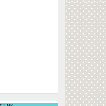
CT ME