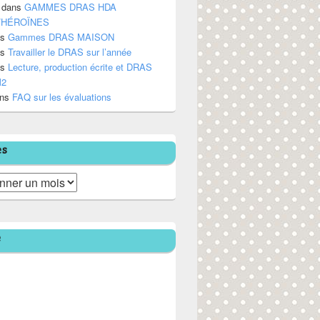
dans
GAMMES DRAS HDA
/HÉROÏNES
ns
Gammes DRAS MAISON
ns
Travailler le DRAS sur l’année
ns
Lecture, production écrite et DRAS
M2
ns
FAQ sur les évaluations
es
e