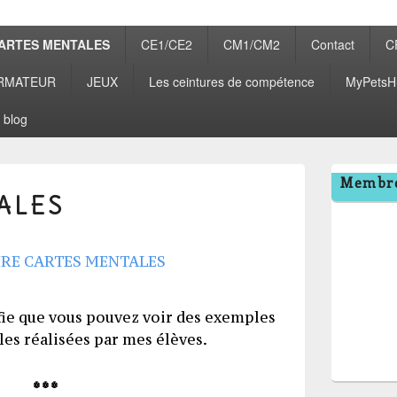
ARTES MENTALES
CE1/CE2
CM1/CM2
Contact
C
RMATEUR
JEUX
Les ceintures de compétence
MyPetsH
 blog
Zone
Membre
principale
ALES
de
widget
pour
la
barre
latérale
fie que vous pouvez voir des exemples
es réalisées par mes élèves.
* * *