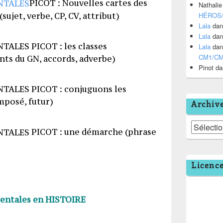
PICOT : Nouvelles cartes des
Nathalie
ujet, verbe, CP, CV, attribut)
HÉROS
Lala
da
Lala
da
PICOT : les classes
Lala
da
CM1/C
ts du GN, accords, adverbe)
Pinot
da
PICOT : conjuguons les
mposé, futur)
Archiv
Archives
PICOT : une démarche (phrase
Licenc
entales en HISTOIRE