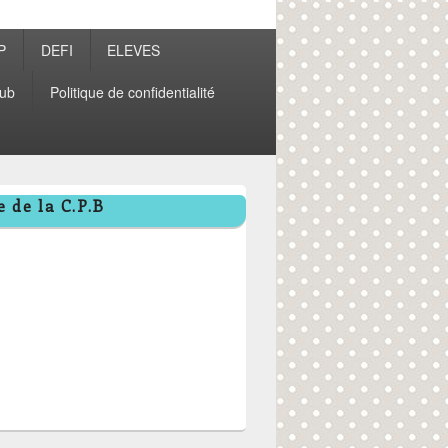
P
DEFI
ELEVES
ub
Politique de confidentialité
 de la C.P.B