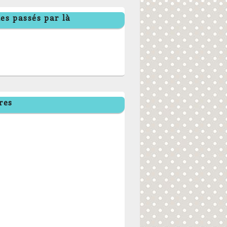
es passés par là
res