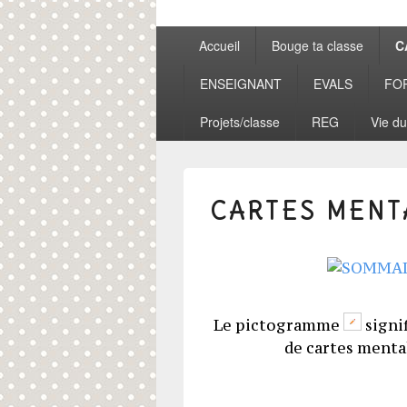
Menu
Accueil
Bouge ta classe
C
principal
ENSEIGNANT
EVALS
FO
Projets/classe
REG
Vie du
CARTES MENT
Le pictogramme
signi
de cartes mental