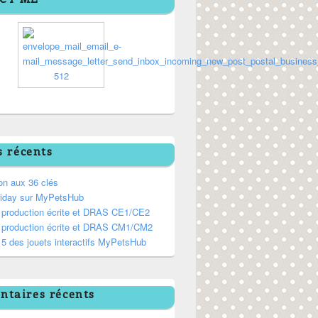
s récents
on aux 36 clés
riday sur MyPetsHub
, production écrite et DRAS CE1/CE2
, production écrite et DRAS CM1/CM2
5 des jouets interactifs MyPetsHub
taires récents