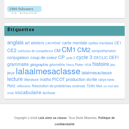
Étiquettes
anglais
art
ateliers
carte mentale
CE1
cartes mentales
CAFIPEMF
CM1
CM2
CE2
CM
comprehension
ceintures de compétence
cycle 3
CP
coup de coeur
conjugaison
DEFI
DECLIC
cycle 2
histoire
grammaire
géographie
géométrie
jeu
Harry Potter
HDA
lalaaimesaclasse
lalaimesaclasse
jeux
lecture
PICOT
production écrite
maths
litterature
rallye-liens
Retz
Résolution de problèmes
tikis
réflexions
sciences
TDAH
un mot des
vocabulaire
écriture
mots
Copyright © 2026
Lala aime sa classe
. Tous Droits Réservés.
Politique de
confidentialité