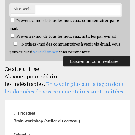
Site web
Prévenez-moi de tous les nouveaux commentaires par e-
mail.
Prévenez-moi de tous les nouveaux articles par e-mail.
Notifiez-moi des commentaires à venir via émail. Vous
pouvez aussi
vous abonner
sans commenter.
Ce site utilise
Akismet pour réduire
les indésirables.
En savoir plus sur la façon dont
les données de vos commentaires sont traitées
.
Navigation
de
Article
←
Précédent
l’article
Brain workshop (atelier du cerveau)
précédent :
Article
Suivant
→