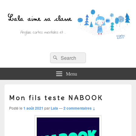
Recherche :
Lala aime sa classe
Rechercher
Anglais, cartes mentales et ….
Menu
Mon fils teste NABOOK
Posté le
1 août 2021
par
Lala
—
2 commentaires ↓