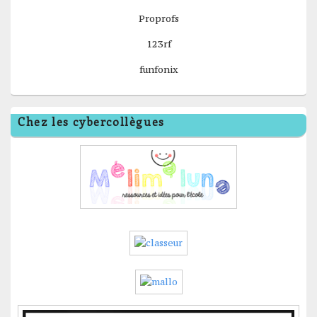
Proprofs
123rf
funfonix
Chez les cybercollègues