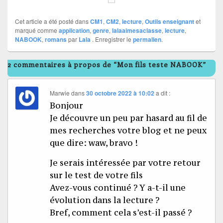
Cet article a été posté dans
CM1
,
CM2
,
lecture
,
Outils enseignant
et
marqué comme
application
,
genre
,
lalaaimesaclasse
,
lecture
,
NABOOK
,
romans
par
Lala
. Enregistrer le
permalien
.
2 commentaires à propos de “Mon fils teste NABOOK”
Marwie
dans
30 octobre 2022 à 10:02
a dit :
Bonjour
Je découvre un peu par hasard au fil de
mes recherches votre blog et ne peux
que dire: waw, bravo !
Je serais intéressée par votre retour
sur le test de votre fils
Avez-vous continué ? Y a-t-il une
évolution dans la lecture ?
Bref, comment cela s’est-il passé ?