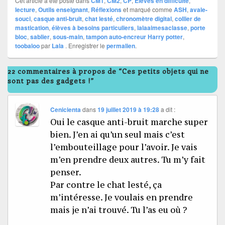
Cet article a été posté dans
CM1
,
CM2
,
CP
,
Elèves en difficulté
,
lecture
,
Outils enseignant
,
Réflexions
et marqué comme
ASH
,
avale-
souci
,
casque anti-bruit
,
chat lesté
,
chronomètre digital
,
collier de
mastication
,
élèves à besoins particuliers
,
lalaaimesaclasse
,
porte
bloc
,
sablier
,
sous-main
,
tampon auto-encreur Harry potter
,
toobaloo
par
Lala
. Enregistrer le
permalien
.
22 commentaires à propos de “Ces petits objets qui ne
sont pas des gadgets !”
Cenicienta
dans
19 juillet 2019 à 19:28
a dit :
Oui le casque anti-bruit marche super
bien. J’en ai qu’un seul mais c’est
l’embouteillage pour l’avoir. Je vais
m’en prendre deux autres. Tu m’y fait
penser.
Par contre le chat lesté, ça
m’intéresse. Je voulais en prendre
mais je n’ai trouvé. Tu l’as eu où ?