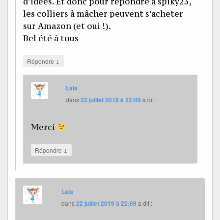
d’idées. Et donc pour répondre à spiky23,
les colliers à mâcher peuvent s’acheter
sur Amazon (et oui !).
Bel été à tous
↓
Répondre
Lala
dans
22 juillet 2019 à 22:09
a dit :
Merci
↓
Répondre
Lala
dans
22 juillet 2019 à 22:09
a dit :