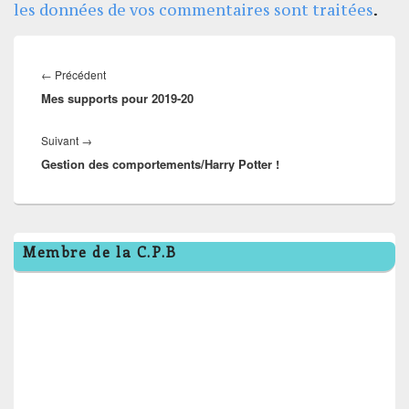
les données de vos commentaires sont traitées
.
Navigation
de
Article
←
Précédent
l’article
Mes supports pour 2019-20
précédent :
Article
Suivant
→
Gestion des comportements/Harry Potter !
suivant :
Zone
Membre de la C.P.B
principale
de
widget
pour
la
barre
latérale