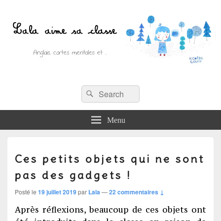
Recherche :
Lala aime sa classe
Rechercher
Anglais, cartes mentales et ….
Menu
Ces petits objets qui ne sont
pas des gadgets !
Posté le
19 juillet 2019
par
Lala
—
22 commentaires ↓
Après réflexions, beaucoup de ces objets ont