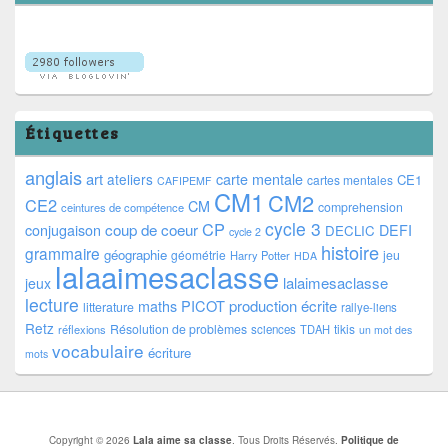
Étiquettes
anglais
art
ateliers
carte mentale
CE1
cartes mentales
CAFIPEMF
CM1
CM2
CE2
CM
comprehension
ceintures de compétence
cycle 3
CP
coup de coeur
conjugaison
DEFI
DECLIC
cycle 2
histoire
grammaire
géographie
géométrie
jeu
Harry Potter
HDA
lalaaimesaclasse
lalaimesaclasse
jeux
lecture
PICOT
production écrite
maths
litterature
rallye-liens
Retz
Résolution de problèmes
tikis
réflexions
sciences
TDAH
un mot des
vocabulaire
écriture
mots
Copyright © 2026
Lala aime sa classe
. Tous Droits Réservés.
Politique de