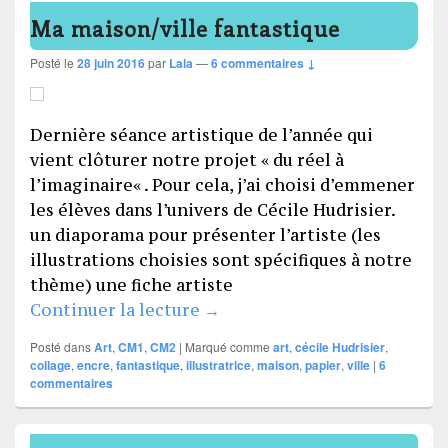
Ma maison/ville fantastique
Posté le
28 juin 2016
par
Lala
—
6 commentaires ↓
Dernière séance artistique de l’année qui
vient clôturer notre projet « du réel à
l’imaginaire« . Pour cela, j’ai choisi d’emmener
les élèves dans l’univers de Cécile Hudrisier.
un diaporama pour présenter l’artiste (les
illustrations choisies sont spécifiques à notre
thème) une fiche artiste
Ma maison/ville fantastique
Continuer la lecture
→
Posté dans
Art
,
CM1
,
CM2
|
Marqué comme
art
,
cécile Hudrisier
,
collage
,
encre
,
fantastique
,
illustratrice
,
maison
,
papier
,
ville
|
6
commentaires