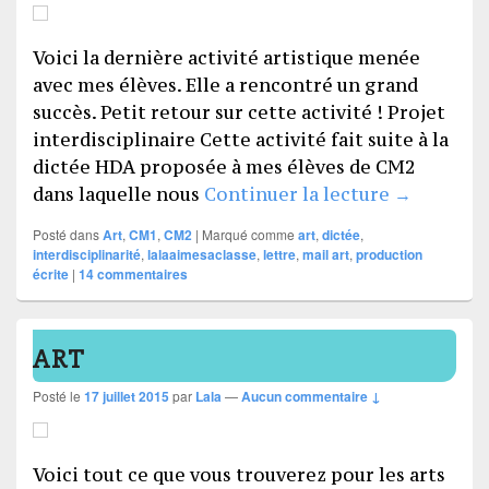
Voici la dernière activité artistique menée
avec mes élèves. Elle a rencontré un grand
succès. Petit retour sur cette activité ! Projet
interdisciplinaire Cette activité fait suite à la
dictée HDA proposée à mes élèves de CM2
Mail Art
dans laquelle nous
Continuer la lecture
→
Posté dans
Art
,
CM1
,
CM2
|
Marqué comme
art
,
dictée
,
interdisciplinarité
,
lalaaimesaclasse
,
lettre
,
mail art
,
production
écrite
|
14
commentaires
ART
Posté le
17 juillet 2015
par
Lala
—
Aucun commentaire ↓
Voici tout ce que vous trouverez pour les arts