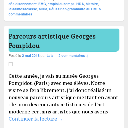
décloisonnement
,
EMC
,
emploi du temps
,
HDA
,
histoire
,
lalaaimesaclasse
,
MHM
,
Réussir en grammaire au CM
|
5
commentaires
Parcours artistique Georges
Pompidou
Posté le
2 mai 2018
par
Lala
—
2 commentaires ↓
Cette année, je vais au musée Georges
Pompidou (Paris) avec mes élèves. Notre
visite se fera librement. J’ai donc réalisé un
nouveau parcours artistique mettant en avant
: le nom des courants artistiques de l’art
moderne certains artistes que nous avons
Parcours artistique Georges
Continuer la lecture
→