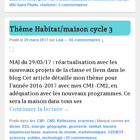
Niki Saint Phalle
,
réalisme
|
2
commentaires
Thème Habitat/maison cycle 3
Posté le
29 mars 2017
par
Lala
—
50 commentaires ↓
MAJ du 29/03/17 : réactualisation avec les
nouveaux projets de la classe et liens dans le
blog Cet article détaille mon thème pour
l’année 2016-2017 avec mes CM1-CM2, en
adéquation avec les nouveaux programmes. Ce
sera la maison dans tous ses
Thème Habitat/maison cycle 
Continuer la lecture
→
Posté dans
Art
,
CM1
,
CM2
,
Réflexions
,
sciences
|
Marqué comme
art
,
dictée
,
EDL
,
énergie
,
géographie
,
géométrie
,
habitat
,
histoire
,
lalaaimesaclasse
,
maisons du monde
,
mathématiques
,
OZOBOT
,
sciences
,
solides
,
technologie
|
50
commentaires