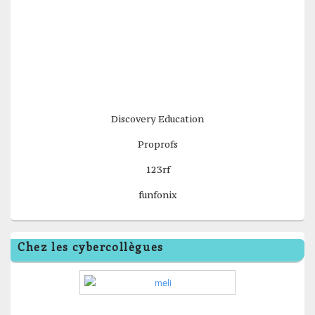
Discovery Education
Proprofs
123rf
funfonix
Chez les cybercollègues