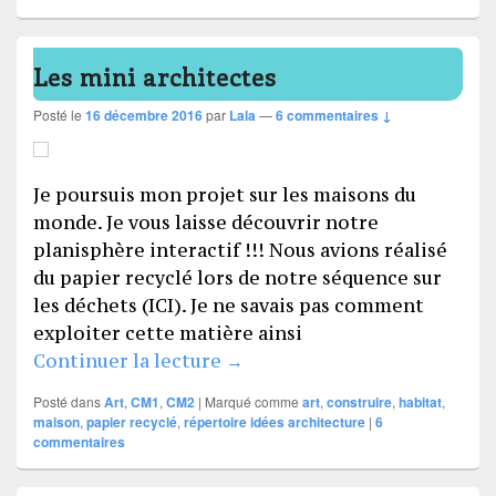
Les mini architectes
Posté le
16 décembre 2016
par
Lala
—
6 commentaires ↓
Je poursuis mon projet sur les maisons du
monde. Je vous laisse découvrir notre
planisphère interactif !!! Nous avions réalisé
du papier recyclé lors de notre séquence sur
les déchets (ICI). Je ne savais pas comment
exploiter cette matière ainsi
Les mini architectes
Continuer la lecture
→
Posté dans
Art
,
CM1
,
CM2
|
Marqué comme
art
,
construire
,
habitat
,
maison
,
papier recyclé
,
répertoire idées architecture
|
6
commentaires