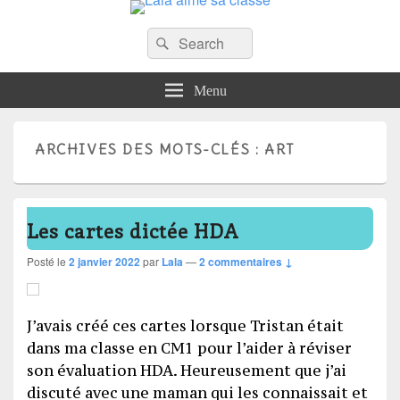
Recherche :
Lala aime sa classe
Rechercher
Anglais, cartes mentales et ….
Menu
ARCHIVES DES MOTS-CLÉS :
ART
Les cartes dictée HDA
Posté le
2 janvier 2022
par
Lala
—
2 commentaires ↓
J’avais créé ces cartes lorsque Tristan était
dans ma classe en CM1 pour l’aider à réviser
son évaluation HDA. Heureusement que j’ai
discuté avec une maman qui les connaissait et