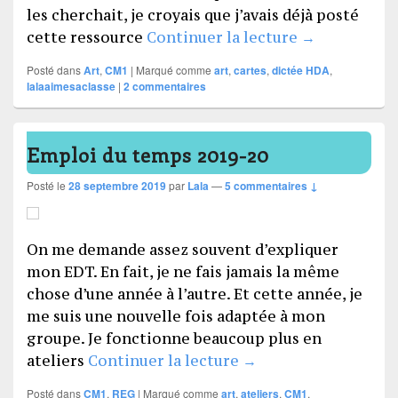
les cherchait, je croyais que j’avais déjà posté
Les cartes d
cette ressource
Continuer la lecture
→
Posté dans
Art
,
CM1
|
Marqué comme
art
,
cartes
,
dictée HDA
,
lalaaimesaclasse
|
2
commentaires
Emploi du temps 2019-20
Posté le
28 septembre 2019
par
Lala
—
5 commentaires ↓
On me demande assez souvent d’expliquer
mon EDT. En fait, je ne fais jamais la même
chose d’une année à l’autre. Et cette année, je
me suis une nouvelle fois adaptée à mon
groupe. Je fonctionne beaucoup plus en
Emploi du temps 201
ateliers
Continuer la lecture
→
Posté dans
CM1
,
REG
|
Marqué comme
art
,
ateliers
,
CM1
,