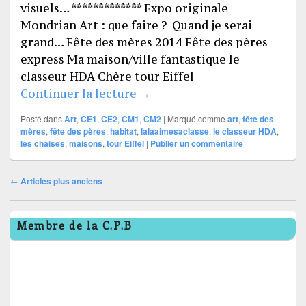
visuels… ************* Expo originale
Mondrian Art : que faire ? Quand je serai
grand… Fête des mères 2014 Fête des pères
express Ma maison/ville fantastique le
classeur HDA Chère tour Eiffel
ART
Continuer la lecture
→
Posté dans
Art
,
CE1
,
CE2
,
CM1
,
CM2
|
Marqué comme
art
,
fête des
mères
,
fête des pères
,
habitat
,
lalaaimesaclasse
,
le classeur HDA
,
les chaises
,
maisons
,
tour Eiffel
|
Publier un commentaire
Navigation
←
Articles plus anciens
dans
Zone
les
Membre de la C.P.B
principale
articles
de
widget
pour
la
barre