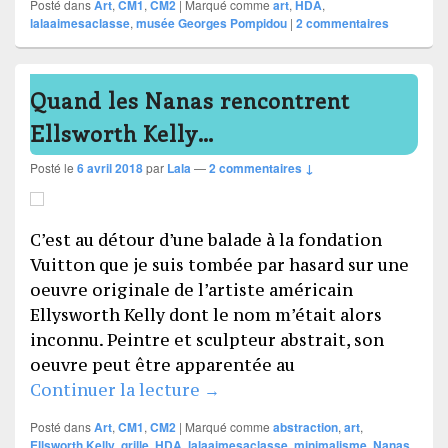
Posté dans
Art
,
CM1
,
CM2
|
Marqué comme
art
,
HDA
,
lalaaimesaclasse
,
musée Georges Pompidou
|
2
commentaires
Quand les Nanas rencontrent
Ellsworth Kelly…
Posté le
6 avril 2018
par
Lala
—
2 commentaires ↓
C’est au détour d’une balade à la fondation
Vuitton que je suis tombée par hasard sur une
oeuvre originale de l’artiste américain
Ellysworth Kelly dont le nom m’était alors
inconnu. Peintre et sculpteur abstrait, son
oeuvre peut être apparentée au
Quand les Nanas rencontrent
Continuer la lecture
→
Posté dans
Art
,
CM1
,
CM2
|
Marqué comme
abstraction
,
art
,
Ellsworth Kelly
,
grille
,
HDA
,
lalaaimesaclasse
,
minimalisme
,
Nanas
,