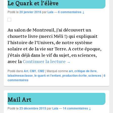
Le Quark et l’élève
Posté le
20 janvier 2016
par
Lala
—
6 commentaires ↓
Au salon de Montreuil, j’ai découvert un
chouette livre (merci Méli !) qui expliquait
l’histoire de l’Univers, de notre système
solaire et de la vie sur Terre. A cette époque,
j’étais déjà dans le vif du sujet, en sciences,
Le Quark et l’élève
avec la
Continuer la lecture
→
Posté dans
Art
,
CM1
,
CM2
|
Marqué comme
art
,
critique de livre
,
lalaaimesaclasse
,
le quark et l'enfant
,
production écrite
,
sciences
|
6
commentaires
Mail Art
Posté le
23 décembre 2015
par
Lala
—
14 commentaires ↓