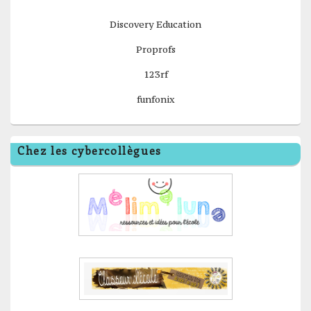
Discovery Education
Proprofs
123rf
funfonix
Chez les cybercollègues