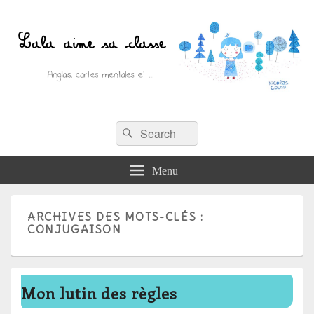
Recherche :
Lala aime sa classe
Rechercher
Anglais, cartes mentales et ….
Menu
ARCHIVES DES MOTS-CLÉS :
CONJUGAISON
Mon lutin des règles