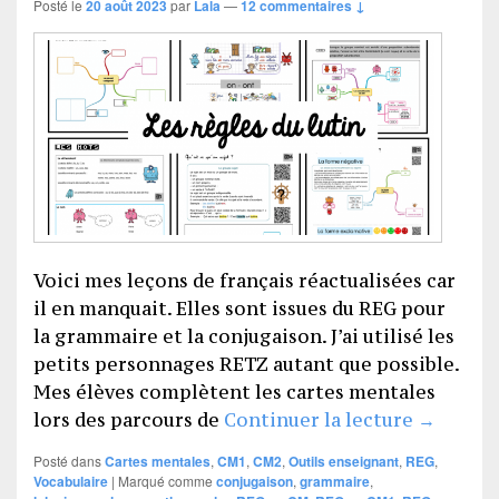
Posté le
20 août 2023
par
Lala
—
12 commentaires ↓
Voici mes leçons de français réactualisées car
il en manquait. Elles sont issues du REG pour
la grammaire et la conjugaison. J’ai utilisé les
petits personnages RETZ autant que possible.
Mes élèves complètent les cartes mentales
Mon luti
lors des parcours de
Continuer la lecture
→
Posté dans
Cartes mentales
,
CM1
,
CM2
,
Outils enseignant
,
REG
,
Vocabulaire
|
Marqué comme
conjugaison
,
grammaire
,