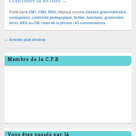
Le Rituel de la phrase
Continuer la lecture
→
Posté dans
CM1
,
CM2
,
REG
|
Marqué comme
classes grammaticales
,
conjugaison
,
continuité pédagogique
,
fichier
,
fonctions
,
grammaire
,
livret
,
REG au CM
,
rituel de la phrase
|
63
commentaires
Navigation
←
Articles plus anciens
dans
Zone
les
Membre de la C.P.B
principale
articles
de
widget
pour
la
barre
latérale
Vous êtes passés par là