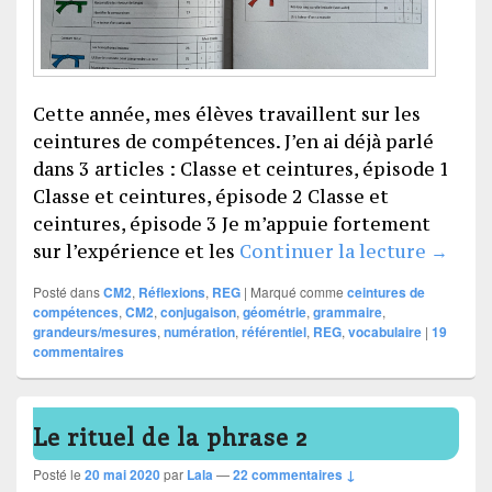
Cette année, mes élèves travaillent sur les
ceintures de compétences. J’en ai déjà parlé
dans 3 articles : Classe et ceintures, épisode 1
Classe et ceintures, épisode 2 Classe et
ceintures, épisode 3 Je m’appuie fortement
Le réf
sur l’expérience et les
Continuer la lecture
→
Posté dans
CM2
,
Réflexions
,
REG
|
Marqué comme
ceintures de
compétences
,
CM2
,
conjugaison
,
géométrie
,
grammaire
,
grandeurs/mesures
,
numération
,
référentiel
,
REG
,
vocabulaire
|
19
commentaires
Le rituel de la phrase 2
Posté le
20 mai 2020
par
Lala
—
22 commentaires ↓