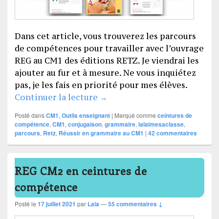
Dans cet article, vous trouverez les parcours
de compétences pour travailler avec l’ouvrage
REG au CM1 des éditions RETZ. Je viendrai les
ajouter au fur et à mesure. Ne vous inquiétez
pas, je les fais en priorité pour mes élèves.
REG CM1 en ceintures de co
Continuer la lecture
→
Posté dans
CM1
,
Outils enseignant
|
Marqué comme
ceintures de
compétence
,
CM1
,
conjugaison
,
grammaire
,
lalaimesaclasse
,
parcours
,
Retz
,
Réussir en grammaire au CM1
|
42
commentaires
REG CM2 en ceintures de
compétence
Posté le
17 juillet 2021
par
Lala
—
55 commentaires ↓