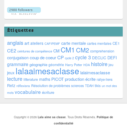
Étiquettes
anglais
art
ateliers
carte mentale
CE1
cartes mentales
CAFIPEMF
CM1
CM2
CE2
CM
comprehension
ceintures de compétence
cycle 3
CP
coup de coeur
conjugaison
DEFI
DECLIC
cycle 2
histoire
grammaire
géographie
géométrie
jeu
Harry Potter
HDA
lalaaimesaclasse
lalaimesaclasse
jeux
lecture
PICOT
production écrite
maths
litterature
rallye-liens
Retz
Résolution de problèmes
tikis
réflexions
sciences
TDAH
un mot des
vocabulaire
écriture
mots
Copyright © 2026
Lala aime sa classe
. Tous Droits Réservés.
Politique de
confidentialité