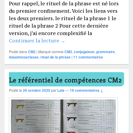
Pour rappel, le rituel de la phrase est né lors
du premier confinement. Voici les liens vers
les deux premiers. le rituel de la phrase 1 le
rituel de la phrase 2 Pour cette dernière
version, j’ai encore complexifié la
Le rituel de la phrase 3
Continuer la lecture
→
Posté dans
CM2
|
Marqué comme
CM2
,
conjugaison
,
grammaire
,
lalaaimesaclasse
,
rituel de la phrase
|
11
commentaires
Le référentiel de compétences CM2
Posté le
26 octobre 2020
par
Lala
—
19 commentaires ↓