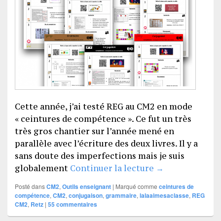
Cette année, j’ai testé REG au CM2 en mode
« ceintures de compétence ». Ce fut un très
très gros chantier sur l’année mené en
parallèle avec l’écriture des deux livres. Il y a
sans doute des imperfections mais je suis
REG CM2 en cei
globalement
Continuer la lecture
→
Posté dans
CM2
,
Outils enseignant
|
Marqué comme
ceintures de
compétence
,
CM2
,
conjugaison
,
grammaire
,
lalaaimesaclasse
,
REG
CM2
,
Retz
|
55
commentaires