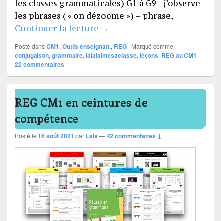
les classes grammaticales) G1 à G9– j’observe
les phrases ( « on dézoome ») = phrase,
Leçons REG CM1-CM2
Continuer la lecture
→
Posté dans
CM1
,
Outils enseignant
,
REG
|
Marqué comme
conjugaison
,
grammaire
,
lalalaimesaclasse
,
leçons
,
REG au CM1
|
22
commentaires
REG CM1 en ceintures de
compétence
Posté le
16 août 2021
par
Lala
—
42 commentaires ↓