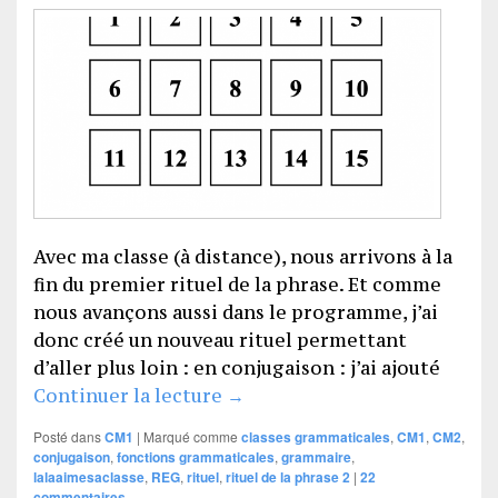
Avec ma classe (à distance), nous arrivons à la
fin du premier rituel de la phrase. Et comme
nous avançons aussi dans le programme, j’ai
donc créé un nouveau rituel permettant
d’aller plus loin : en conjugaison : j’ai ajouté
Le rituel de la phrase 2
Continuer la lecture
→
Posté dans
CM1
|
Marqué comme
classes grammaticales
,
CM1
,
CM2
,
conjugaison
,
fonctions grammaticales
,
grammaire
,
lalaaimesaclasse
,
REG
,
rituel
,
rituel de la phrase 2
|
22
commentaires