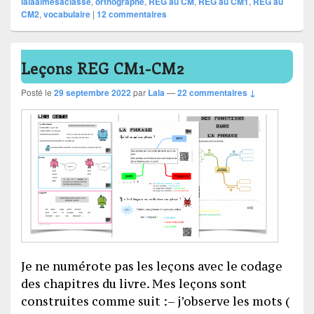
lalaaimesaclasse
,
orthographe
,
REG au CM
,
REG au CM1
,
REG au
CM2
,
vocabulaire
|
12
commentaires
Leçons REG CM1-CM2
Posté le
29 septembre 2022
par
Lala
—
22 commentaires ↓
Je ne numérote pas les leçons avec le codage
des chapitres du livre. Mes leçons sont
construites comme suit :– j’observe les mots (