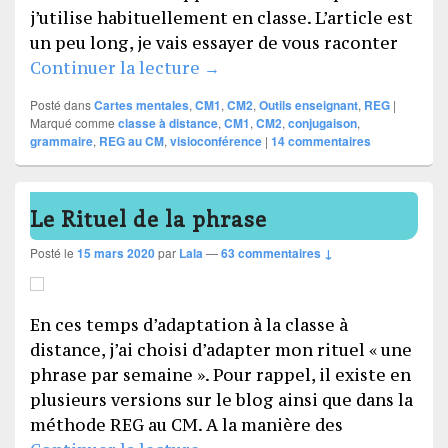
j’utilise habituellement en classe. L’article est
un peu long, je vais essayer de vous raconter
Partage d’expérience : visio
Continuer la lecture
→
Posté dans
Cartes mentales
,
CM1
,
CM2
,
Outils enseignant
,
REG
|
Marqué comme
classe à distance
,
CM1
,
CM2
,
conjugaison
,
grammaire
,
REG au CM
,
visioconférence
|
14
commentaires
Le Rituel de la phrase
Posté le
15 mars 2020
par
Lala
—
63 commentaires ↓
En ces temps d’adaptation à la classe à
distance, j’ai choisi d’adapter mon rituel « une
phrase par semaine ». Pour rappel, il existe en
plusieurs versions sur le blog ainsi que dans la
méthode REG au CM. A la manière des