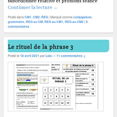
subordonnée relative et pronoms séance
REG CM, CM1 et CM2
Continuer la lecture
→
Posté dans
CM1
,
CM2
,
REG
|
Marqué comme
conjugaison
,
grammaire
,
REG au CM
,
REG au CM1
,
REG au CM2
|
9
commentaires
Le rituel de la phrase 3
Posté le
18 avril 2021
par
Lala
—
11 commentaires ↓