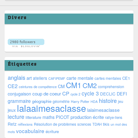
Divers
Étiquettes
anglais
art
ateliers
carte mentale
CE1
cartes mentales
CAFIPEMF
CM1
CM2
CE2
CM
comprehension
ceintures de compétence
cycle 3
CP
coup de coeur
conjugaison
DEFI
DECLIC
cycle 2
histoire
grammaire
géographie
géométrie
jeu
Harry Potter
HDA
lalaaimesaclasse
lalaimesaclasse
jeux
lecture
PICOT
production écrite
maths
litterature
rallye-liens
Retz
Résolution de problèmes
tikis
réflexions
sciences
TDAH
un mot des
vocabulaire
écriture
mots