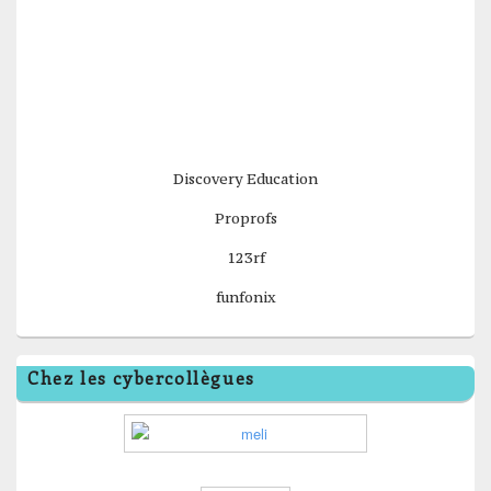
Discovery Education
Proprofs
123rf
funfonix
Chez les cybercollègues