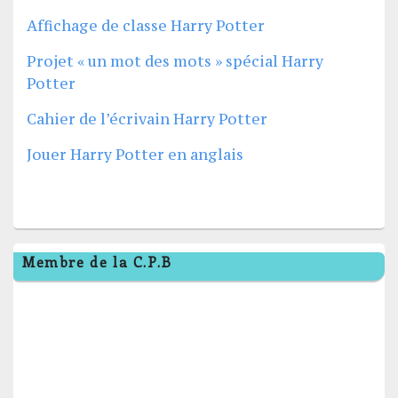
Affichage de classe Harry Potter
Projet « un mot des mots » spécial Harry
Potter
Cahier de l’écrivain Harry Potter
Jouer Harry Potter en anglais
Zone
Membre de la C.P.B
principale
de
widget
pour
la
barre
latérale