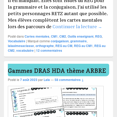
il en manquait. Elles sont issues du REG pour
la grammaire et la conjugaison. J’ai utilisé les
petits personnages RETZ autant que possible.
Mes élèves complètent les cartes mentales
Mon luti
lors des parcours de
Continuer la lecture
→
Posté dans
Cartes mentales
,
CM1
,
CM2
,
Outils enseignant
,
REG
,
Vocabulaire
|
Marqué comme
conjugaison
,
grammaire
,
lalaaimesaclasse
,
orthographe
,
REG au CM
,
REG au CM1
,
REG au
CM2
,
vocabulaire
|
12
commentaires
Gammes DRAS HDA thème ARBRE
Posté le
7 août 2023
par
Lala
—
58 commentaires ↓