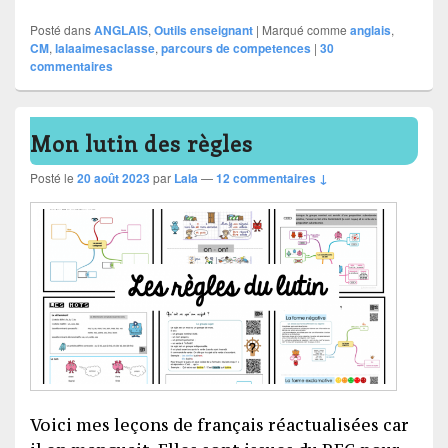
Posté dans
ANGLAIS
,
Outils enseignant
|
Marqué comme
anglais
,
CM
,
lalaaimesaclasse
,
parcours de competences
|
30
commentaires
Mon lutin des règles
Posté le
20 août 2023
par
Lala
—
12 commentaires ↓
Voici mes leçons de français réactualisées car