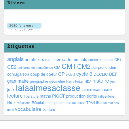
Divers
Étiquettes
anglais
art
ateliers
carte mentale
CE1
cartes mentales
CAFIPEMF
CM1
CM2
CE2
CM
comprehension
ceintures de compétence
cycle 3
CP
coup de coeur
conjugaison
DEFI
DECLIC
cycle 2
histoire
grammaire
géographie
géométrie
jeu
Harry Potter
HDA
lalaaimesaclasse
lalaimesaclasse
jeux
lecture
PICOT
production écrite
maths
litterature
rallye-liens
Retz
Résolution de problèmes
tikis
réflexions
sciences
TDAH
un mot des
vocabulaire
écriture
mots