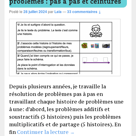
problèmes : pas à pas et ceintures
Posté le
28 juillet 2024
par
Lala
—
33 commentaires ↓
Depuis plusieurs années, je travaille la
résolution de problèmes pas à pas en
travaillant chaque histoire de problèmes une
à une: d’abord, les problèmes additifs et
soustractifs (3 histoires) puis les problèmes
multiplicatifs et de partage (5 histoires). En
Des fichiers pour ma résol
fin
Continuer la lecture
→