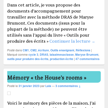
Dans cet article, je vous propose des
documents d’accompagnement pour
travailler avec la méthode DRAS de Maryse
Brumont. Ces documents (issus pour la
plupart de la méthode) ne peuvent être
utilisés sans l’appui du livre « Outils pour
Travaill
produire des écrits »
Continuer la lecture
→
Posté dans
CM1
,
CM2
,
écriture
,
Outils enseignant
,
Réflexions
|
Marqué comme
cycle 3
,
DRAS
,
lalaaimesaclasse
,
Maryse Brumont
,
outils pour produire des écrits
,
production écrite
|
47
commentaires
Mémory « the House’s rooms »
Posté le
31 janvier 2023
par
Lala
—
3 commentaires ↓
Voici le mémory des pièces de la maison. J’ai