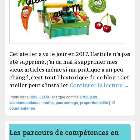
Cet atelier a vu le jour en 2017. L’article n’a pas
été supprimé, j’ai du mal à supprimer mes
vieux articles même si ma pratique a un peu
changé, c’est tout l’historique de ce blog ! Cet
L’atel
atelier peut s’installer
Continuer la lecture
→
Posté dans
CM2
,
JEUX
|
Marqué comme
CM2
,
jeux
,
lalaaimesaclasse
,
maths
,
pourcentage
,
proportionnalité
|
12
commentaires
Les parcours de compétences en