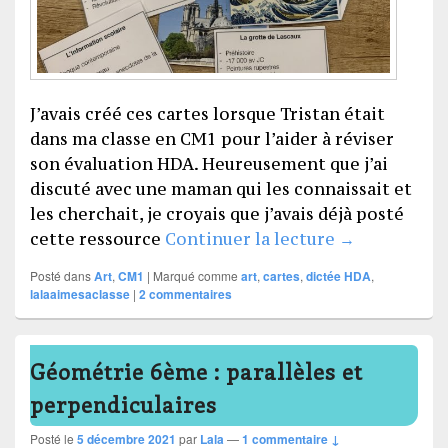
J’avais créé ces cartes lorsque Tristan était
dans ma classe en CM1 pour l’aider à réviser
son évaluation HDA. Heureusement que j’ai
discuté avec une maman qui les connaissait et
les cherchait, je croyais que j’avais déjà posté
Les cartes d
cette ressource
Continuer la lecture
→
Posté dans
Art
,
CM1
|
Marqué comme
art
,
cartes
,
dictée HDA
,
lalaaimesaclasse
|
2
commentaires
Géométrie 6ème : parallèles et
perpendiculaires
Posté le
5 décembre 2021
par
Lala
—
1 commentaire ↓