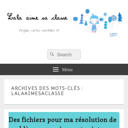
Recherche :
Lala aime sa classe
Rechercher
Anglais, cartes mentales et ….
Menu
ARCHIVES DES MOTS-CLÉS :
LALAAIMESACLASSE
Des fichiers pour ma résolution de