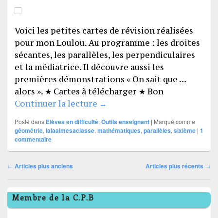
Voici les petites cartes de révision réalisées
pour mon Loulou. Au programme : les droites
sécantes, les parallèles, les perpendiculaires
et la médiatrice. Il découvre aussi les
premières démonstrations « On sait que …
alors ». ★ Cartes à télécharger ★ Bon
Géométrie 6ème : parallèles 
Continuer la lecture
→
Posté dans
Elèves en difficulté
,
Outils enseignant
|
Marqué comme
géométrie
,
lalaaimesaclasse
,
mathématiques
,
parallèles
,
sixième
|
1
commentaire
Navigation
←
Articles plus anciens
Articles plus récents
→
dans
Zone
les
Membre de la C.P.B
principale
articles
de