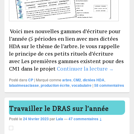
Voici mes nouvelles gammes d’écriture pour
l’année (5 périodes en lien avec mes dictées
HDA sur le thème de l’arbre. Je vous rappelle
le principe de ces petits rituels d’écriture
avec Les premières gammes existent pour des
Gammes D
CM1 dans le projet
Continuer la lecture
→
Posté dans
CP
|
Marqué comme
arbre
,
CM2
,
dictées HDA
,
lalaaimesaclasse
,
production écrite
,
vocabulaire
|
58
commentaires
Travailler le DRAS sur l’année
Posté le
24 février 2023
par
Lala
—
47 commentaires ↓