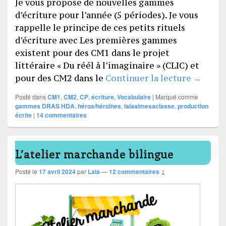
Je vous propose de nouvelles gammes
d’écriture pour l’année (5 périodes). Je vous
rappelle le principe de ces petits rituels
d’écriture avec Les premières gammes
existent pour des CM1 dans le projet
littéraire « Du réél à l’imaginaire » (CLIC) et
GAMMES
pour des CM2 dans le
Continuer la lecture
→
Posté dans
CM1
,
CM2
,
CP
,
écriture
,
Vocabulaire
|
Marqué comme
gammes DRAS HDA
,
héros/héroïnes
,
lalaaimesaclasse
,
production
écrite
|
14
commentaires
L’atelier marchande bilingue
Posté le
17 avril 2024
par
Lala
—
12 commentaires ↓