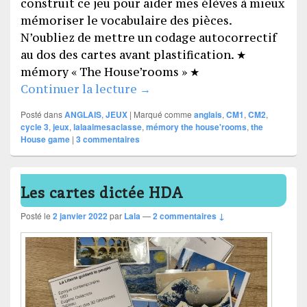
construit ce jeu pour aider mes élèves à mieux
mémoriser le vocabulaire des pièces.
N’oubliez de mettre un codage autocorrectif
au dos des cartes avant plastification. ★
mémory « The House’rooms » ★
Mémory « the House’s rooms 
Continuer la lecture
→
Posté dans
ANGLAIS
,
JEUX
|
Marqué comme
anglais
,
CM1
,
CM2
,
cycle 3
,
jeux
,
lalaaimesaclasse
,
mémory the house'rooms
,
the
House game
|
3
commentaires
Les cartes dictée HDA
Posté le
2 janvier 2022
par
Lala
—
2 commentaires ↓