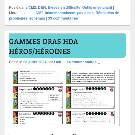
Posté dans
CM2
,
DEFI
,
Elèves en difficulté
,
Outils enseignant
|
Marqué comme
CM2
,
lalaaimesaclasse
,
pas à pas
,
Résolution de
problèmes
,
schémas
|
33
commentaires
GAMMES DRAS HDA
HÉROS/HÉROÏNES
Posté le
23 juillet 2024
par
Lala
—
14 commentaires ↓