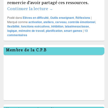
remercie d’avoir partagé ces ressources.
Brain workshop (atelier du c
Continuer la lecture
→
Posté dans
Elèves en difficulté
,
Outils enseignant
,
Réflexions
|
Marqué comme
activation
,
ateliers
,
cerveau
,
contrôle émotionnel
,
flexibilité
,
fonctions exécutives
,
inhibition
,
lalaaimesaclasse
,
logique
,
mémoire de travail
,
planification
,
smart games
|
13
commentaires
Zone
Membre de la C.P.B
principale
de
widget
pour
la
barre
latérale