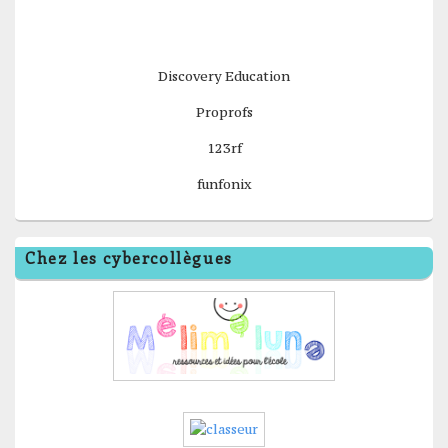
Discovery Education
Proprofs
123rf
funfonix
Chez les cybercollègues