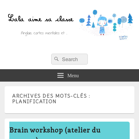
Recherche :
Lala aime sa classe
Rechercher
Anglais, cartes mentales et ….
Menu
ARCHIVES DES MOTS-CLÉS :
PLANIFICATION
Brain workshop (atelier du