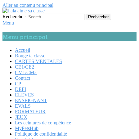
Aller au contenu principal
Recherche :
Rechercher
Lala aime sa classe
Anglais, cartes mentales et ….
Menu
Menu principal
Accueil
Bouge ta classe
CARTES MENTALES
CE1/CE2
CM1/CM2
Contact
CP
DEFI
ELEVES
ENSEIGNANT
EVALS
FORMATEUR
JEUX
Les ceintures de compétence
MyPetsHub
Politique de confidentialité