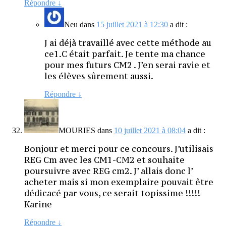
Répondre
↓
Neu
dans
15 juillet 2021 à 12:30
a dit :
J ai déjà travaillé avec cette méthode au
ce1.C était parfait. Je tente ma chance
pour mes futurs CM2 . J’en serai ravie et
les élèves sûrement aussi.
Répondre
↓
MOURIES
dans
10 juillet 2021 à 08:04
a dit :
Bonjour et merci pour ce concours. J’utilisais
REG Cm avec les CM1-CM2 et souhaite
poursuivre avec REG cm2. J’ allais donc l’
acheter mais si mon exemplaire pouvait être
dédicacé par vous, ce serait topissime !!!!!
Karine
Répondre
↓