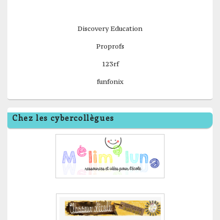
Discovery Education
Proprofs
123rf
funfonix
Chez les cybercollègues