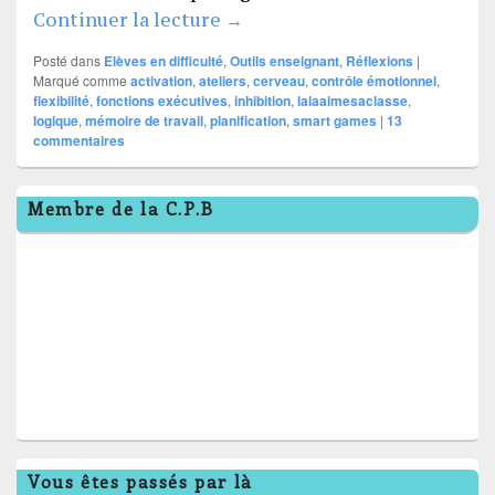
Brain workshop (atelier du c
Continuer la lecture
→
Posté dans
Elèves en difficulté
,
Outils enseignant
,
Réflexions
|
Marqué comme
activation
,
ateliers
,
cerveau
,
contrôle émotionnel
,
flexibilité
,
fonctions exécutives
,
inhibition
,
lalaaimesaclasse
,
logique
,
mémoire de travail
,
planification
,
smart games
|
13
commentaires
Zone
Membre de la C.P.B
principale
de
widget
pour
la
barre
latérale
Vous êtes passés par là