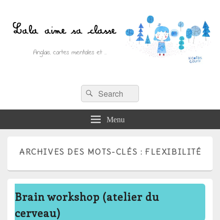
Recherche :
Lala aime sa classe
Rechercher
Anglais, cartes mentales et ….
Menu
ARCHIVES DES MOTS-CLÉS :
FLEXIBILITÉ
Brain workshop (atelier du
cerveau)