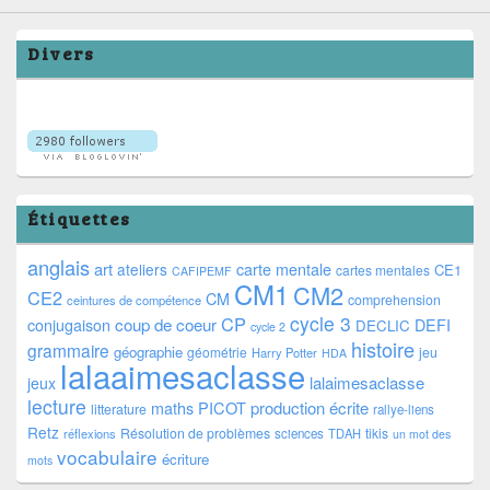
Divers
Étiquettes
anglais
art
ateliers
carte mentale
CE1
cartes mentales
CAFIPEMF
CM1
CM2
CE2
CM
comprehension
ceintures de compétence
cycle 3
CP
coup de coeur
conjugaison
DEFI
DECLIC
cycle 2
histoire
grammaire
géographie
géométrie
jeu
Harry Potter
HDA
lalaaimesaclasse
lalaimesaclasse
jeux
lecture
PICOT
production écrite
maths
litterature
rallye-liens
Retz
Résolution de problèmes
tikis
réflexions
sciences
TDAH
un mot des
vocabulaire
écriture
mots