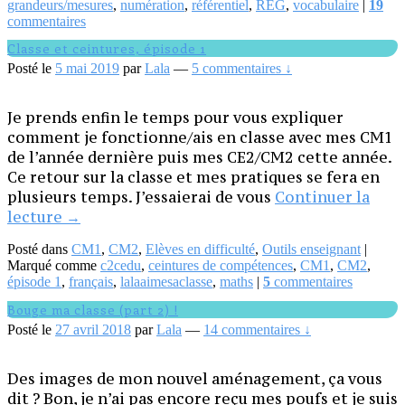
grandeurs/mesures
,
numération
,
référentiel
,
REG
,
vocabulaire
|
19
CM2
commentaires
Classe et ceintures, épisode 1
Posté le
5 mai 2019
par
Lala
—
5 commentaires ↓
Je prends enfin le temps pour vous expliquer
comment je fonctionne/ais en classe avec mes CM1
de l’année dernière puis mes CE2/CM2 cette année.
Ce retour sur la classe et mes pratiques se fera en
plusieurs temps. J’essaierai de vous
Continuer la
Classe
lecture
→
et
Posté dans
CM1
,
CM2
,
Elèves en difficulté
,
Outils enseignant
|
ceintures,
Marqué comme
c2cedu
,
ceintures de compétences
,
CM1
,
CM2
,
épisode
épisode 1
,
français
,
lalaaimesaclasse
,
maths
|
5
commentaires
1
Bouge ma classe (part 2) !
Posté le
27 avril 2018
par
Lala
—
14 commentaires ↓
Des images de mon nouvel aménagement, ça vous
dit ? Bon, je n’ai pas encore reçu mes poufs et je suis