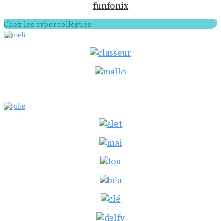
funfonix
Chez les cybercollègues