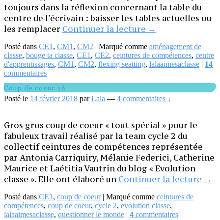
toujours dans la réflexion concernant la table du
centre de l’écrivain : baisser les tables actuelles ou
Bouge
les remplacer
Continuer la lecture
→
ma
Posté dans
CE1
,
CM1
,
CM2
|
Marqué comme
aménagement de
classe
classe
,
bouge ta classe
,
CE1
,
CE2
,
ceintures de compétences
,
centre
(part
d'apprentissages
,
CM1
,
CM2
,
flexing seatting
,
lalaaimesaclasse
|
14
2)
commentaires
!
Coup de coeur 28
Posté le
14 février 2018
par
Lala
—
4 commentaires ↓
Gros gros coup de coeur « tout spécial » pour le
fabuleux travail réalisé par la team cycle 2 du
collectif ceintures de compétences représentée
par Antonia Carriquiry, Mélanie Federici, Catherine
Maurice et Laétitia Vautrin du blog « Evolution
Cou
classe ». Elle ont élaboré un
Continuer la lecture
→
de
Posté dans
CE1
,
coup de coeur
|
Marqué comme
ceintures de
coe
compétences
,
coup de coeur
,
cycle 2
,
evolution classe
,
28
lalaaimesaclasse
,
questionner le monde
|
4
commentaires