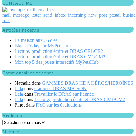
CONTACT ME
Articles récents
La maison aux 36 clés
Black Friday sur MyPetsHub
Lecture, production écrite et DRAS CE1/CE2
Lecture, production écrite et DRAS CM1/CM2
Mon top 5 des jouets interactifs MyPetsHub
Commentaires récents
Nathalie
dans
GAMMES DRAS HDA HÉROS/HÉROÏNES
Lala
dans
Gammes DRAS MAISON
Lala
dans
Travailler le DRAS sur l’année
Lala
dans
Lecture, production écrite et DRAS CM1/CM2
Pinot
dans
FAQ sur les évaluations
Archives
Archives
Licence