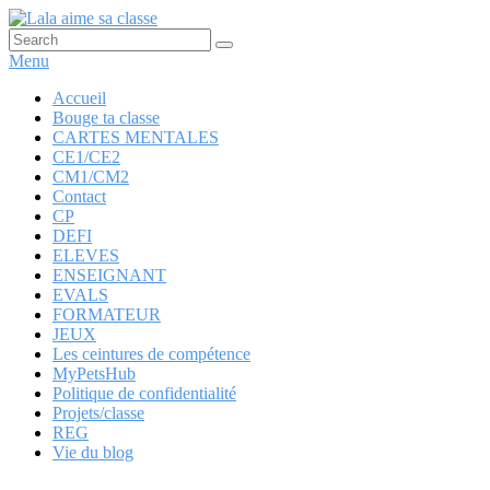
Aller
au
Recherche :
Rechercher
Lala aime sa classe
Anglais, cartes mentales et ….
contenu
Menu
principal
Menu
Accueil
Bouge ta classe
principal
CARTES MENTALES
CE1/CE2
CM1/CM2
Contact
CP
DEFI
ELEVES
ENSEIGNANT
EVALS
FORMATEUR
JEUX
Les ceintures de compétence
MyPetsHub
Politique de confidentialité
Projets/classe
REG
Vie du blog