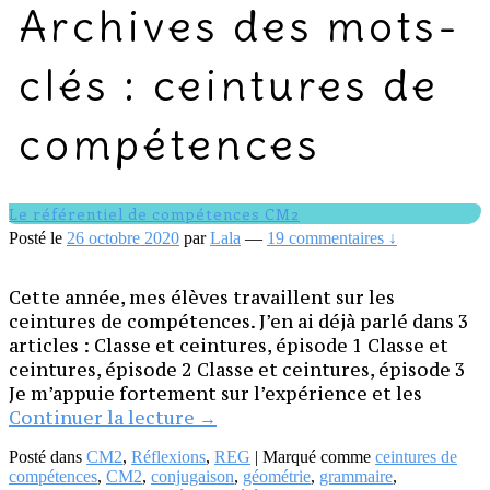
Archives des mots-
clés :
ceintures de
compétences
Le référentiel de compétences CM2
Posté le
26 octobre 2020
par
Lala
—
19 commentaires ↓
Cette année, mes élèves travaillent sur les
ceintures de compétences. J’en ai déjà parlé dans 3
articles : Classe et ceintures, épisode 1 Classe et
ceintures, épisode 2 Classe et ceintures, épisode 3
Je m’appuie fortement sur l’expérience et les
Le
Continuer la lecture
→
référentiel
Posté dans
CM2
,
Réflexions
,
REG
|
Marqué comme
ceintures de
de
compétences
,
CM2
,
conjugaison
,
géométrie
,
grammaire
,
compétences