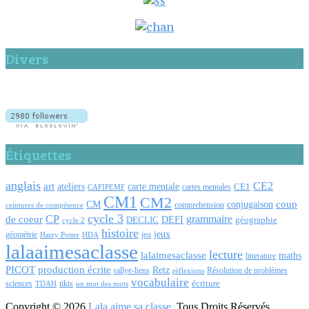
Divers
Étiquettes
anglais
CE2
art
carte mentale
ateliers
CE1
cartes mentales
CAFIPEMF
CM1
CM2
coup
CM
conjugaison
comprehension
ceintures de compétence
cycle 3
CP
de coeur
grammaire
DEFI
DECLIC
géographie
cycle 2
histoire
jeux
géométrie
jeu
Harry Potter
HDA
lalaaimesaclasse
lecture
lalaimesaclasse
maths
litterature
PICOT
production écrite
Retz
Résolution de problèmes
rallye-liens
réflexions
vocabulaire
écriture
tikis
sciences
TDAH
un mot des mots
Copyright © 2026
Lala aime sa classe
. Tous Droits Réservés.