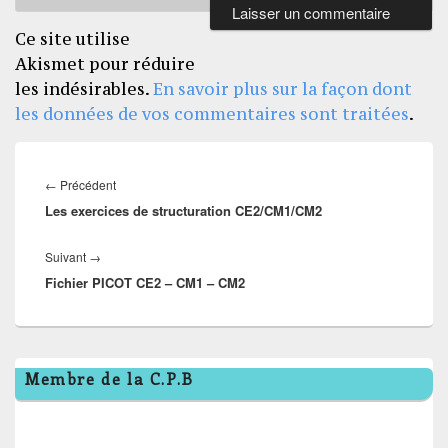
Ce site utilise
Akismet pour réduire
les indésirables.
En savoir plus sur la façon dont
les données de vos commentaires sont traitées
.
Navigation
de
Article
←
Précédent
l’article
Les exercices de structuration CE2/CM1/CM2
précédent :
Article
Suivant
→
Fichier PICOT CE2 – CM1 – CM2
suivant :
Zone
Membre de la C.P.B
principale
de
widget
pour