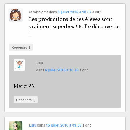
caroleclems
dans
3 juillet 2016 à 18:57
a dit :
Les productions de tes élèves sont
vraiment superbes ! Belle découverte
!
↓
Répondre
Lala
dans
6 juillet 2016 à 16:48
a dit :
Merci 🙂
↓
Répondre
Elau
dans
15 juillet 2016 à 09:53
a dit :