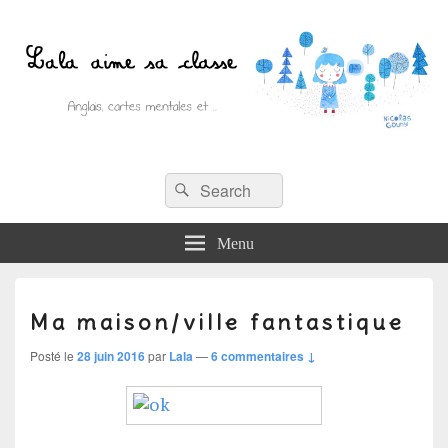
Recherche :
Lala aime sa classe
Rechercher
Anglais, cartes mentales et ….
Menu
Ma maison/ville fantastique
Posté le
28 juin 2016
par
Lala
—
6 commentaires ↓