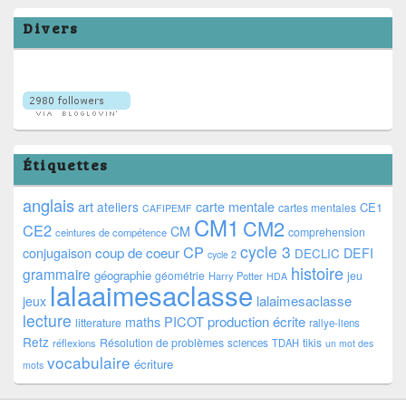
Divers
Étiquettes
anglais
art
ateliers
carte mentale
CE1
cartes mentales
CAFIPEMF
CM1
CM2
CE2
CM
comprehension
ceintures de compétence
cycle 3
CP
coup de coeur
conjugaison
DEFI
DECLIC
cycle 2
histoire
grammaire
géographie
géométrie
jeu
Harry Potter
HDA
lalaaimesaclasse
lalaimesaclasse
jeux
lecture
PICOT
production écrite
maths
litterature
rallye-liens
Retz
Résolution de problèmes
tikis
réflexions
sciences
TDAH
un mot des
vocabulaire
écriture
mots