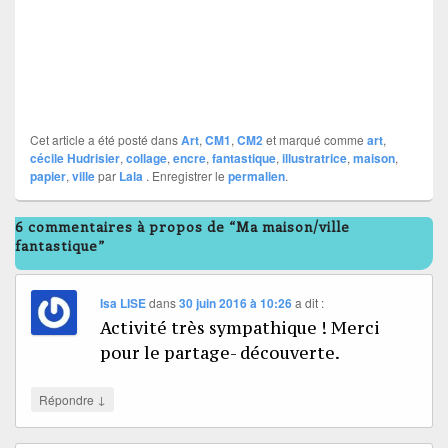
Cet article a été posté dans
Art
,
CM1
,
CM2
et marqué comme
art
,
cécile Hudrisier
,
collage
,
encre
,
fantastique
,
illustratrice
,
maison
,
papier
,
ville
par
Lala
. Enregistrer le
permalien
.
6 commentaires à propos de “Ma maison/ville
fantastique”
Isa LISE
dans
30 juin 2016 à 10:26
a dit :
Activité très sympathique ! Merci
pour le partage- découverte.
↓
Répondre