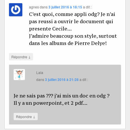
agnes
dans
3 juillet 2016 à 18:15
a dit :
C’est quoi, comme appli odg? Je n’ai
pas reussi a ouvrir le document qui
presente Cecile…
J’admire beaucoup son style, surtout
dans les albums de Pierre Delye!
↓
Répondre
Lala
dans
3 juillet 2016 à 21:28
a dit :
Je ne sais pas ??? j’ai mis un doc en odg ?
Il y a un powerpoint, et 2 pdf…
↓
Répondre