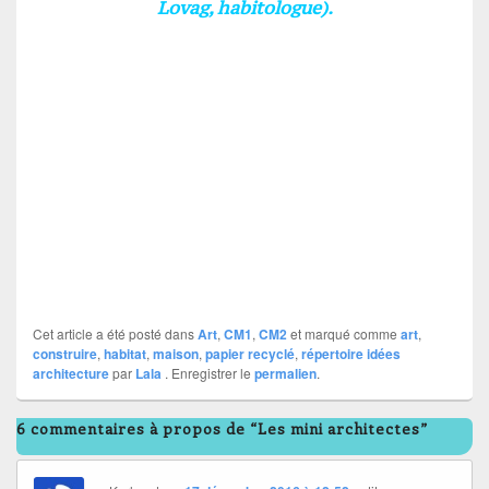
Lovag, habitologue).
Cet article a été posté dans
Art
,
CM1
,
CM2
et marqué comme
art
,
construire
,
habitat
,
maison
,
papier recyclé
,
répertoire idées
architecture
par
Lala
. Enregistrer le
permalien
.
6 commentaires à propos de “Les mini architectes”