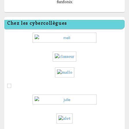
funfonix
Chez les cybercollègues