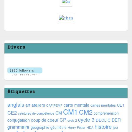
Divers
Étiquettes
anglais
art
ateliers
carte mentale
CE1
cartes mentales
CAFIPEMF
CM1
CM2
CE2
CM
comprehension
ceintures de compétence
cycle 3
CP
coup de coeur
conjugaison
DEFI
DECLIC
cycle 2
histoire
grammaire
géographie
géométrie
jeu
Harry Potter
HDA