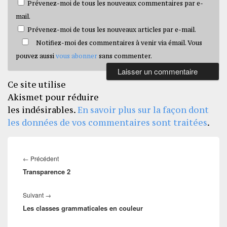
Prévenez-moi de tous les nouveaux commentaires par e-
mail.
Prévenez-moi de tous les nouveaux articles par e-mail.
Notifiez-moi des commentaires à venir via émail. Vous
pouvez aussi
vous abonner
sans commenter.
Ce site utilise
Akismet pour réduire
les indésirables.
En savoir plus sur la façon dont
les données de vos commentaires sont traitées
.
Navigation
de
Article
←
Précédent
l’article
Transparence 2
précédent :
Article
Suivant
→
Les classes grammaticales en couleur
suivant :