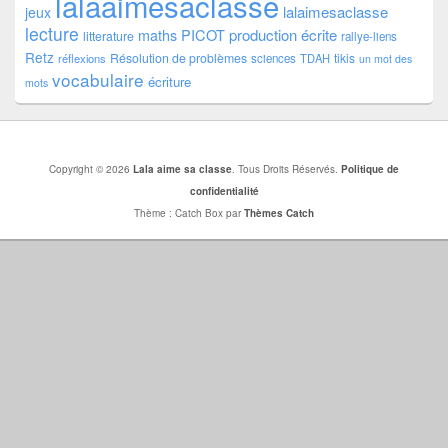
lalaaimesaclasse
lalaimesaclasse
jeux
lecture
PICOT
production écrite
maths
litterature
rallye-liens
Retz
Résolution de problèmes
tikis
réflexions
sciences
TDAH
un mot des
vocabulaire
écriture
mots
Copyright © 2026
Lala aime sa classe
. Tous Droits Réservés.
Politique de
confidentialité
Thème : Catch Box par
Thèmes Catch