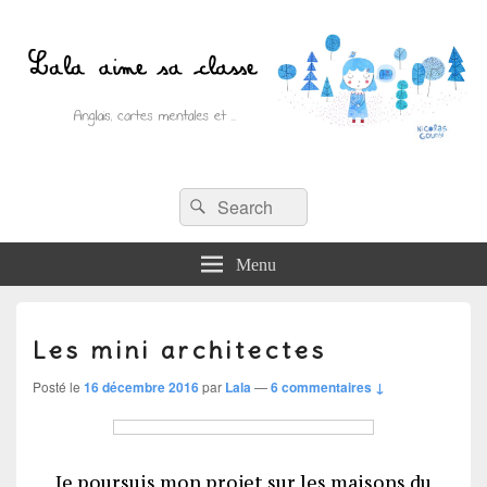
Recherche :
Lala aime sa classe
Rechercher
Anglais, cartes mentales et ….
Menu
Les mini architectes
Posté le
16 décembre 2016
par
Lala
—
6 commentaires ↓
Je poursuis mon projet sur les maisons du