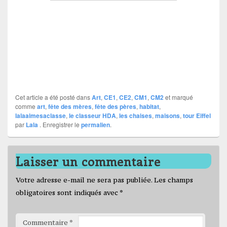
Cet article a été posté dans
Art
,
CE1
,
CE2
,
CM1
,
CM2
et marqué
comme
art
,
fête des mères
,
fête des pères
,
habitat
,
lalaaimesaclasse
,
le classeur HDA
,
les chaises
,
maisons
,
tour Eiffel
par
Lala
. Enregistrer le
permalien
.
Laisser un commentaire
Votre adresse e-mail ne sera pas publiée.
Les champs
obligatoires sont indiqués avec
*
Commentaire
*