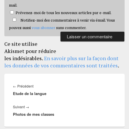
mail.
Prévenez-moi de tous les nouveaux articles par e-mail.
Notifiez-moi des commentaires à venir via émail. Vous
pouvez aussi
vous abonner
sans commenter.
Ce site utilise
Akismet pour réduire
les indésirables.
En savoir plus sur la façon dont
les données de vos commentaires sont traitées
.
Navigation
de
Article
←
Précédent
l’article
Etude de la langue
précédent :
Article
Suivant
→
Photos de mes classes
suivant :