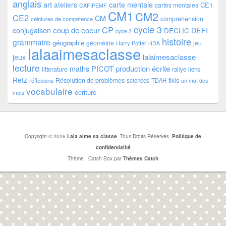
anglais
art
ateliers
carte mentale
CE1
cartes mentales
CAFIPEMF
CM1
CM2
CE2
CM
comprehension
ceintures de compétence
cycle 3
CP
coup de coeur
conjugaison
DEFI
DECLIC
cycle 2
histoire
grammaire
géographie
géométrie
jeu
Harry Potter
HDA
lalaaimesaclasse
lalaimesaclasse
jeux
lecture
PICOT
production écrite
maths
litterature
rallye-liens
Retz
Résolution de problèmes
tikis
réflexions
sciences
TDAH
un mot des
vocabulaire
écriture
mots
Copyright © 2026
Lala aime sa classe
. Tous Droits Réservés.
Politique de
confidentialité
Thème : Catch Box par
Thèmes Catch