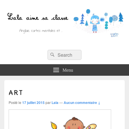
Recherche :
Lala aime sa classe
Rechercher
Anglais, cartes mentales et ….
Menu
ART
Posté le
17 juillet 2015
par
Lala
—
Aucun commentaire ↓