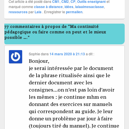
Cet article a été posté dans
CM1
,
CM2
,
CP
,
Outils enseignant
et
marqué comme
classe à distance
,
idées
,
lalaaimesaclasse
,
ressources
par
Lala
. Enregistrer le
permalien
.
77 commentaires à propos de “Ma continuité
pédagogique ou faire comme on peut et le mieux
possible ….”
Sophie
dans
14 mars 2020 à 21:13
a dit :
Bonjour,
je serai intéressée par le document
de la phrase ritualisée ainsi que le
dernier document avec les
consignes…on n’est pas loin d’avoir
les mêmes : je continue mhm en
donnant des exercices sur manuels
qui correspondent au guide. Je leur
donne un problème par jour à faire
(toujours tiré du manuel). Je continue