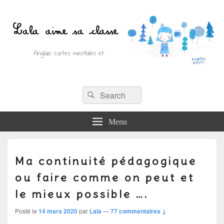
Recherche :
Lala aime sa classe
Rechercher
Anglais, cartes mentales et ….
Menu
Ma continuité pédagogique
ou faire comme on peut et
le mieux possible ….
Posté le
14 mars 2020
par
Lala
—
77 commentaires ↓