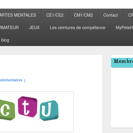
ARTES MENTALES
CE1/CE2
CM1/CM2
Contact
C
RMATEUR
JEUX
Les ceintures de compétence
MyPetsH
 blog
Zone
Membre
principale
de
widget
commentaires ↓
pour
la
barre
latérale