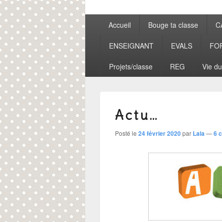
Menu
Accueil
Bouge ta classe
C
principal
ENSEIGNANT
EVALS
FO
Projets/classe
REG
Vie du
Actu…
Posté le
24 février 2020
par
Lala
—
6 