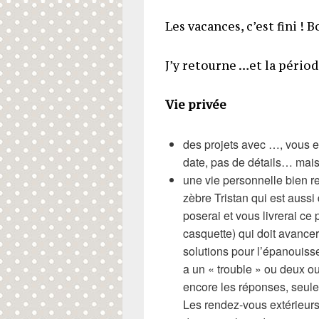
Les vacances, c’est fini ! 
J’y retourne …et la périod
Vie privée
des projets avec …, vous 
date, pas de détails… mais j
une vie personnelle bien r
zèbre Tristan qui est aussi
poserai et vous livrerai c
casquette) qui doit avance
solutions pour l’épanouiss
a un « trouble » ou deux o
encore les réponses, seule
Les rendez-vous extérieurs