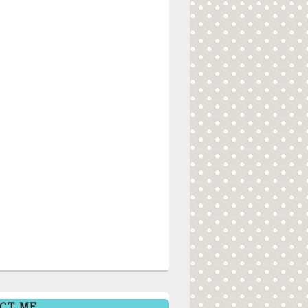
CT ME