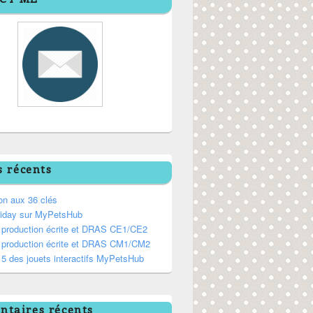
s récents
on aux 36 clés
riday sur MyPetsHub
, production écrite et DRAS CE1/CE2
, production écrite et DRAS CM1/CM2
5 des jouets interactifs MyPetsHub
taires récents