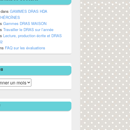
dans
GAMMES DRAS HDA
/HÉROÏNES
ns
Gammes DRAS MAISON
ns
Travailler le DRAS sur l’année
ns
Lecture, production écrite et DRAS
M2
ns
FAQ sur les évaluations
es
e