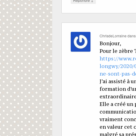
Répondre
ChrisdeLorraine
dan
Bonjour,
Pour le zèbre T
https://www.re
longwy/2020/0
ne-sont-pas-d
J’ai assisté à
formation d’un
extraordinaire
Elle a créé un
communication 
vraiment concr
en valeur cet 
malgré sa prés