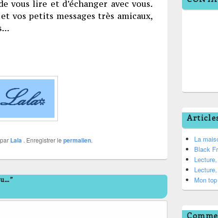
 de vous lire et d’échanger avec vous.
 et vos petits messages très amicaux,
ts…
Article
La mais
par
Lala
. Enregistrer le
permalien
.
Black F
Lecture
Lecture
tu…”
Mon top 
Commen