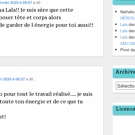
évrier 2020 à 09:57
a dit :
 Lala!! Je suis sûre que cette
Nathalie
poser tête et corps alors
HÉROS
Lala
da
e garder de l énergie pour toi aussi!!
Lala
da
Lala
da
CM1/C
Pinot
da
Archiv
er 2020 à 08:37
a dit :
Archives
 pour tout le travail réalisé…. je suis
toute ton énergie et de ce que tu
Licenc
ut!