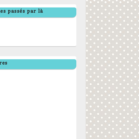
es passés par là
res