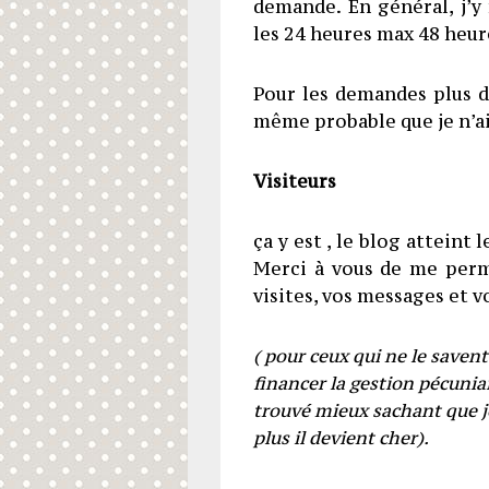
demande. En général, j’y 
les 24 heures max 48 heur
Pour les demandes plus do
même probable que je n’ai 
Visiteurs
ça y est , le blog atteint 
Merci à vous de me perm
visites, vos messages et v
( pour ceux qui ne le saven
financer la gestion pécuniair
trouvé mieux sachant que je r
plus il devient cher).