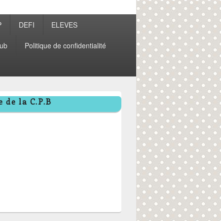
P
DEFI
ELEVES
ub
Politique de confidentialité
 de la C.P.B