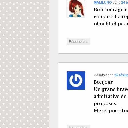
MALILUNO
dans
24 f
Bon courage ma
coupure t a re
nboubliebpas d
↓
Répondre
Gallato
dans
25 févri
Bonjour
Un grand bravo
admirative de 
proposes.
Merci pour to
↓