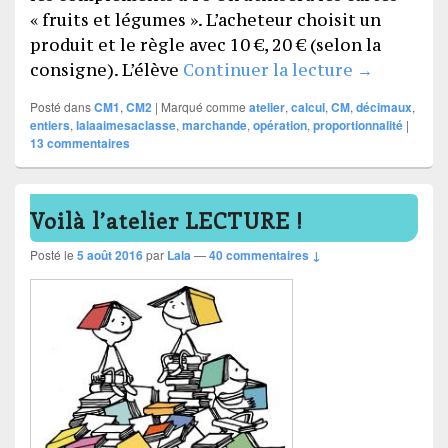
« fruits et légumes ». L’acheteur choisit un
produit et le règle avec 10 €, 20 € (selon la
L’atelier «
consigne). L’élève
Continuer la lecture
→
Posté dans
CM1
,
CM2
|
Marqué comme
atelier
,
calcul
,
CM
,
décimaux
,
entiers
,
lalaaimesaclasse
,
marchande
,
opération
,
proportionnalité
|
13
commentaires
Voilà l’atelier LECTURE !
Posté le
5 août 2016
par
Lala
—
40 commentaires ↓