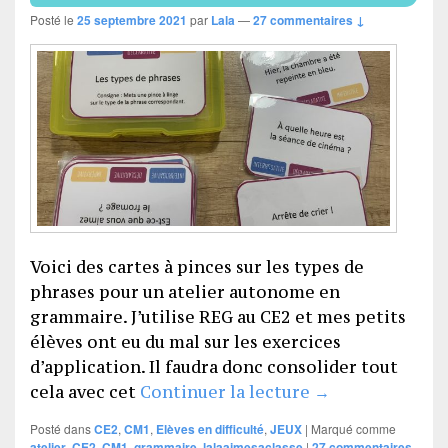
Posté le
25 septembre 2021
par
Lala
—
27 commentaires ↓
Voici des cartes à pinces sur les types de
phrases pour un atelier autonome en
grammaire. J’utilise REG au CE2 et mes petits
élèves ont eu du mal sur les exercices
d’application. Il faudra donc consolider tout
Cartes à pinces 
cela avec cet
Continuer la lecture
→
Posté dans
CE2
,
CM1
,
Elèves en difficulté
,
JEUX
|
Marqué comme
atelier
,
CE2
,
CM1
,
grammaire
,
lalaaimesaclasse
|
27
commentaires