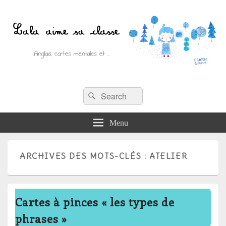
Recherche :
Lala aime sa classe
Rechercher
Anglais, cartes mentales et ….
Menu
ARCHIVES DES MOTS-CLÉS :
ATELIER
Cartes à pinces « les types de
phrases »