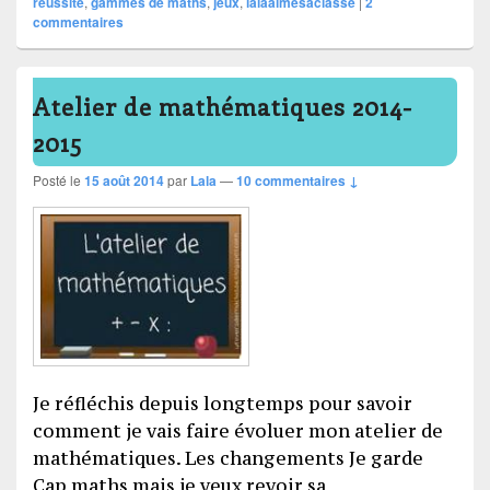
réussite
,
gammes de maths
,
jeux
,
lalaaimesaclasse
|
2
commentaires
Atelier de mathématiques 2014-
2015
Posté le
15 août 2014
par
Lala
—
10 commentaires ↓
Je réfléchis depuis longtemps pour savoir
comment je vais faire évoluer mon atelier de
mathématiques. Les changements Je garde
Cap maths mais je veux revoir sa