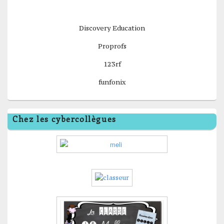
Discovery Education
Proprofs
123rf
funfonix
Chez les cybercollègues