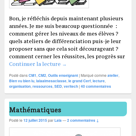
Bon, je réfléchis depuis maintenant plusieurs
années. Je me suis beaucoup questionnée :
comment gérer les niveaux de mes élèves ?
quels ateliers de différenciation puis-je leur
proposer sans que cela soit décourageant ?
comment cerner les réussites, les progrès sur
Voilà l’atelier LECTURE !
Continuer la lecture
→
Posté dans
CM1
,
CM2
,
Outils enseignant
|
Marqué comme
atelier
,
Bien vu bien lu
,
lalaaimesaclasse
,
le grand Cerf
,
lecture
,
organisation
,
ressources
,
SED
,
veritech
|
40
commentaires
Mathématiques
Posté le
12 juillet 2015
par
Lala
—
2 commentaires ↓