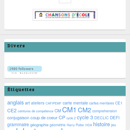
Divers
Étiquettes
anglais
art
ateliers
carte mentale
CE1
cartes mentales
CAFIPEMF
CM1
CM2
CE2
CM
comprehension
ceintures de compétence
cycle 3
CP
coup de coeur
conjugaison
DEFI
DECLIC
cycle 2
histoire
grammaire
géographie
géométrie
jeu
Harry Potter
HDA