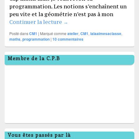
programmation. Les notions s’enchaînent un
peu vite et la géométrie n’est pas à mon
Atelier de mathématiques 2
Continuer la lecture
→
Posté dans
CM1
|
Marqué comme
atelier
,
CM1
,
lalaaimesaclasse
,
maths
,
programmation
|
10
commentaires
Zone
Membre de la C.P.B
principale
de
widget
pour
la
barre
latérale
Vous êtes passés par là