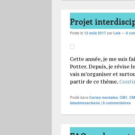
Projet interdisci
Posté le
12 août 2017
par
Lala
—
6 co
Cette année, je me suis fai
Potter. Depuis, je révise le
vais m’organiser et surtou
partir de ce thème.
Conti
Posté dans
Cartes mentales
,
CM1
,
CM
lalaaimesaclasse
|
6
commentaires