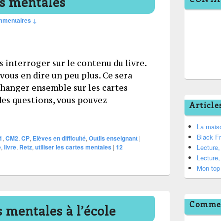
es mentales
mmentaires ↓
 interroger sur le contenu du livre.
vous en dire un peu plus. Ce sera
hanger ensemble sur les cartes
 des questions, vous pouvez
Article
ur les cartes mentales
La mais
Black F
1
,
CM2
,
CP
,
Elèves en difficulté
,
Outils enseignant
|
e
,
livre
,
Retz
,
utiliser les cartes mentales
|
12
Lecture
Lecture
Mon top 
Commen
s mentales à l’école