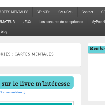
ARTES MENTALES
CE1/CE2
CM1/CM2
Contact
C
RMATEUR
JEUX
Les ceintures de compétence
MyPetsH
 blog
Zone
Membre
principale
RIES :
CARTES MENTALES
de
widget
pour
la
barre
latérale
 sur le livre m’intéresse
29 commentaires ↓