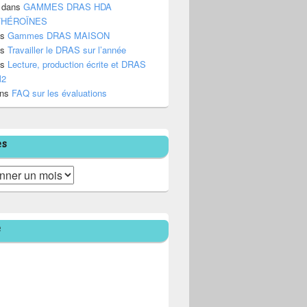
dans
GAMMES DRAS HDA
/HÉROÏNES
ns
Gammes DRAS MAISON
ns
Travailler le DRAS sur l’année
ns
Lecture, production écrite et DRAS
M2
ns
FAQ sur les évaluations
es
e
 à l’école