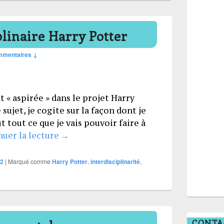
plinaire Harry Potter
mmentaires ↓
t « aspirée » dans le projet Harry
 sujet, je cogite sur la façon dont je
t tout ce que je vais pouvoir faire à
Projet interdisciplinaire Harry Potter
nuer la lecture
→
2
|
Marqué comme
Harry Potter
,
interdisciplinarité
,
CONTA