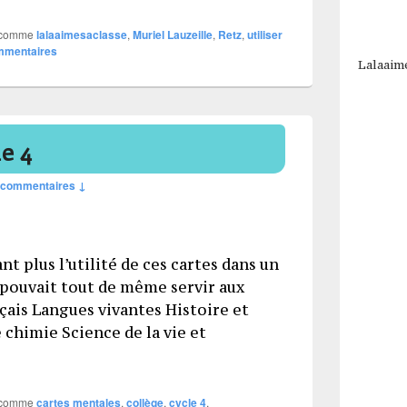
 comme
lalaaimesaclasse
,
Muriel Lauzeille
,
Retz
,
utiliser
mentaires
Lalaaim
e 4
 commentaires ↓
nt plus l’utilité de ces cartes dans un
a pouvait tout de même servir aux
çais Langues vivantes Histoire et
chimie Science de la vie et
rammes cycle 4
 comme
cartes mentales
,
collège
,
cycle 4
,