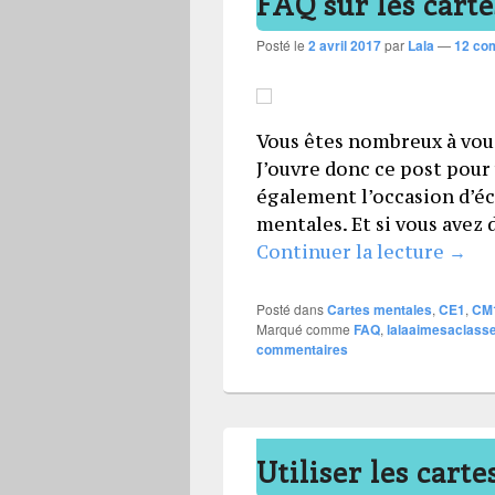
FAQ sur les cart
Posté le
2 avril 2017
par
Lala
—
12 co
Vous êtes nombreux à vous
J’ouvre donc ce post pour 
également l’occasion d’éc
mentales. Et si vous avez
FAQ s
Continuer la lecture
→
Posté dans
Cartes mentales
,
CE1
,
CM
Marqué comme
FAQ
,
lalaaimesaclass
commentaires
Utiliser les carte