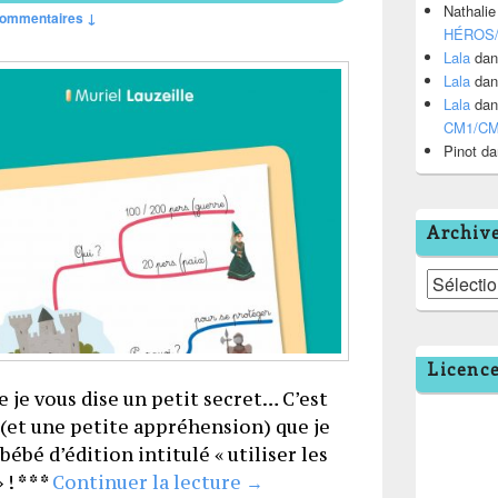
Nathalie
commentaires ↓
HÉROS
Lala
da
Lala
da
Lala
da
CM1/C
Pinot
da
Archiv
Archives
Licenc
e je vous dise un petit secret… C’est
(et une petite appréhension) que je
bé d’édition intitulé « utiliser les
Utiliser les cartes mentales
! * * *
Continuer la lecture
→