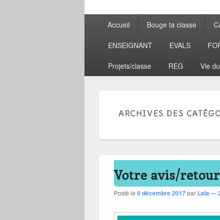
Menu
Accueil
Bouge ta classe
C
principal
ENSEIGNANT
EVALS
FO
Projets/classe
REG
Vie du
ARCHIVES DES CATÉGO
Votre avis/retour
Posté le
9 décembre 2017
par
Lala
—