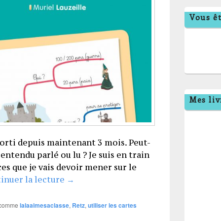
Vous êt
Mes liv
sorti depuis maintenant 3 mois. Peut-
 entendu parlé ou lu ? Je suis en train
es que je vais devoir mener sur le
Votre avis/retour sur le livre m’intér
inuer la lecture
→
 comme
lalaaimesaclasse
,
Retz
,
utiliser les cartes