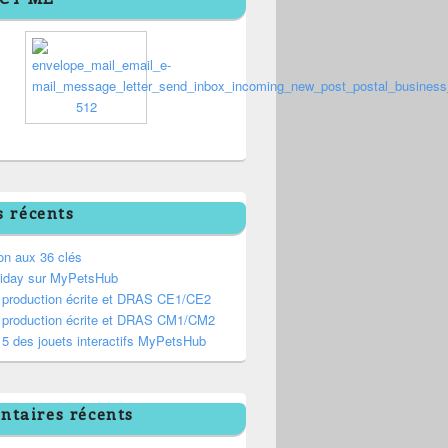
s récents
on aux 36 clés
riday sur MyPetsHub
, production écrite et DRAS CE1/CE2
, production écrite et DRAS CM1/CM2
5 des jouets interactifs MyPetsHub
taires récents