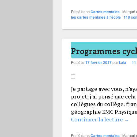
Posté dans
Cartes mentales
|
Marqué
les cartes mentales à l'école
|
118
com
Programmes cycl
Posté le
17 février 2017
par
Lala
—
11
Je partage avec vous, n’aya
projet, j’ai pensé que cel
collègues du collège. fran
géographie EMC Physique 
Prog
Continuer la lecture
→
Posté dans
Cartes mentales
|
Marqué