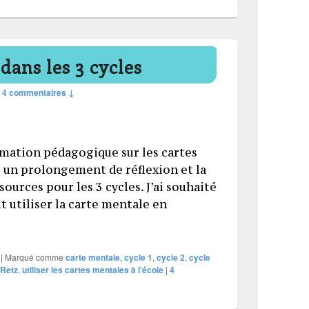
dans les 3 cycles
—
4 commentaires ↓
imation pédagogique sur les cartes
 un prolongement de réflexion et la
sources pour les 3 cycles. J’ai souhaité
utiliser la carte mentale en
rte mentale dans les 3 cycles
|
Marqué comme
carte mentale
,
cycle 1
,
cycle 2
,
cycle
Retz
,
utiliser les cartes mentales à l'école
|
4