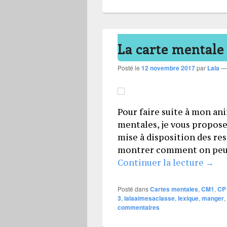
La carte mentale 
Posté le
12 novembre 2017
par
Lala
Pour faire suite à mon an
mentales, je vous propose
mise à disposition des res
montrer comment on peut 
La ca
Continuer la lecture
→
Posté dans
Cartes mentales
,
CM1
,
CP
3
,
lalaaimesaclasse
,
lexique
,
manger
,
commentaires