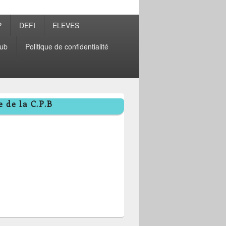
P
DEFI
ELEVES
ub
Politique de confidentialité
 de la C.P.B