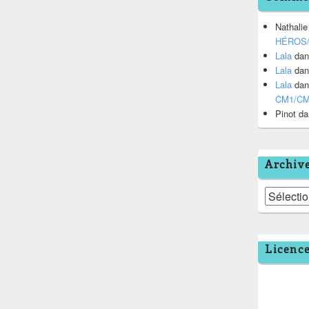
Nathalie
HÉROS
Lala
da
Lala
da
Lala
da
CM1/C
Pinot
da
Archiv
Archives
Licenc