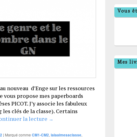
Vous êt
Mes liv
r au nouveau d’Enge sur les ressources
Je vous propose mes paperboards
èses PICOT. J’y associe les fabuleux
 les clés de la classe). Certains
Synthèses PICOT CM1-CM2 (activin
ontinuer la lecture
→
2
|
Marqué comme
CM1-CM2
,
lalaaimesaclasse
,