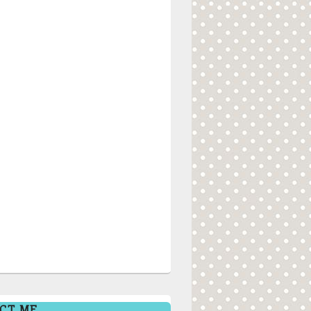
CT ME