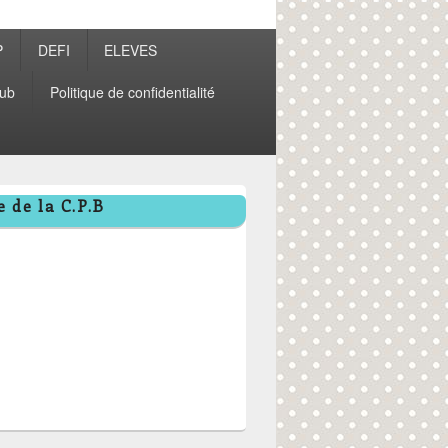
P
DEFI
ELEVES
ub
Politique de confidentialité
 de la C.P.B