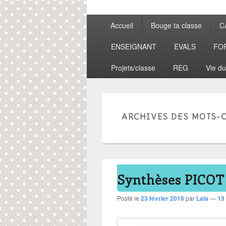
Menu
Accueil
Bouge ta classe
C
principal
ENSEIGNANT
EVALS
FO
Projets/classe
REG
Vie du
ARCHIVES DES MOTS-C
Synthèses PICOT
Posté le
23 février 2016
par
Lala
—
13