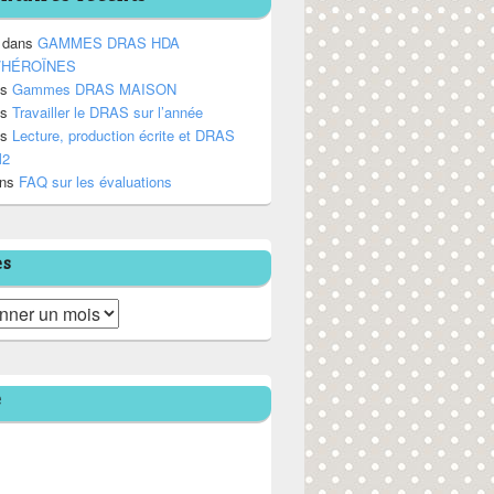
dans
GAMMES DRAS HDA
/HÉROÏNES
ns
Gammes DRAS MAISON
ns
Travailler le DRAS sur l’année
ns
Lecture, production écrite et DRAS
M2
ns
FAQ sur les évaluations
es
e