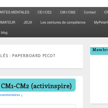
ARTES MENTALES
CE1/CE2
CM1/CM2
Contact
C
RMATEUR
JEUX
Les ceintures de compétence
MyPetsH
 blog
Zone
Membre
principale
LÉS :
PAPERBOARD PICOT
de
widget
pour
la
barre
latérale
 CM1-CM2 (activinspire)
 commentaires ↓