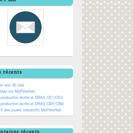
s récents
on aux 36 clés
riday sur MyPetsHub
, production écrite et DRAS CE1/CE2
, production écrite et DRAS CM1/CM2
5 des jouets interactifs MyPetsHub
taires récents