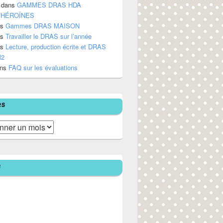
dans
GAMMES DRAS HDA
/HÉROÏNES
ns
Gammes DRAS MAISON
ns
Travailler le DRAS sur l’année
ns
Lecture, production écrite et DRAS
M2
ns
FAQ sur les évaluations
es
e