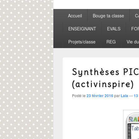
Menu
Accueil
Bouge ta classe
C
principal
ENSEIGNANT
EVALS
FO
Projets/classe
REG
Vie du
Synthèses PI
(activinspire)
Posté le
23 février 2016
par
Lala
—
13