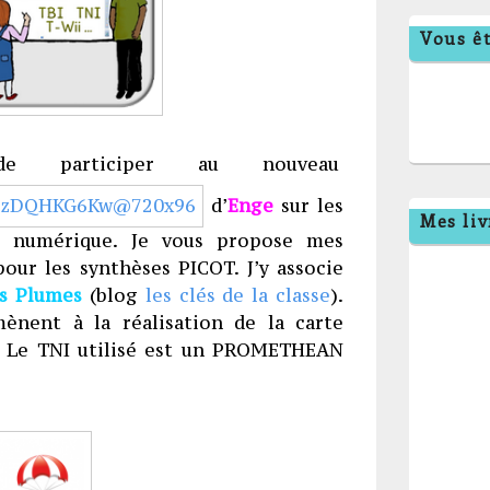
Vous êt
e participer au nouveau
d’
Enge
sur les
Mes liv
u numérique. Je vous propose mes
pour les synthèses PICOT. J’y associe
is Plumes
(blog
les clés de la classe
).
ènent à la réalisation de la carte
). Le TNI utilisé est un PROMETHEAN