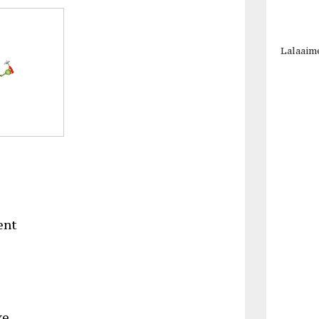
Lalaaim
ent
xe