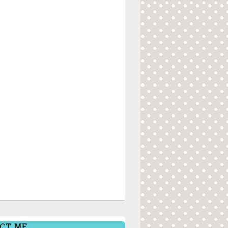
CT ME