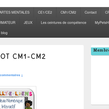
ARTES MENTALES
CE1/CE2
CM1/CM2
Contact
C
RMATEUR
JEUX
Les ceintures de compétence
MyPetsH
 blog
Zone
Membre
principale
COT CM1-CM2
de
widget
pour
la
barre
 commentaires ↓
latérale