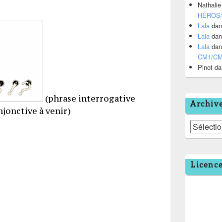
Nathalie
HÉROS
Lala
da
Lala
da
Lala
da
CM1/C
Pinot
da
(phrase interrogative
Archiv
jonctive à venir)
Archives
Licenc