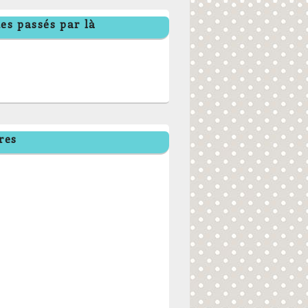
es passés par là
res