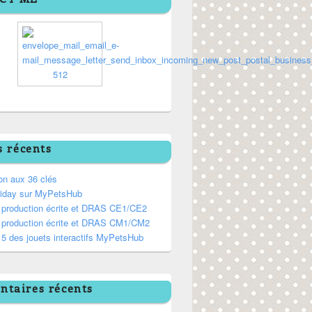
s récents
on aux 36 clés
riday sur MyPetsHub
, production écrite et DRAS CE1/CE2
, production écrite et DRAS CM1/CM2
5 des jouets interactifs MyPetsHub
taires récents