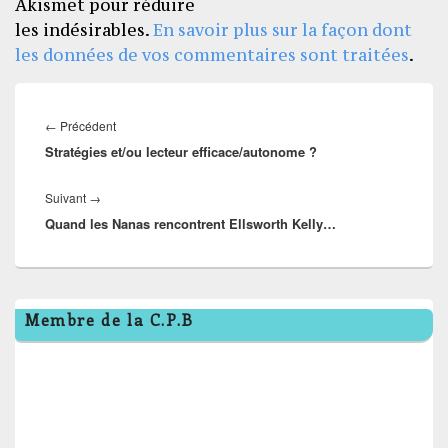
Akismet pour réduire
les indésirables.
En savoir plus sur la façon dont
les données de vos commentaires sont traitées
.
Navigation
de
Article
←
Précédent
l’article
Stratégies et/ou lecteur efficace/autonome ?
précédent :
Article
Suivant
→
Quand les Nanas rencontrent Ellsworth Kelly…
suivant :
Zone
Membre de la C.P.B
principale
de
widget
pour
la
barre
latérale