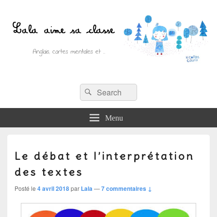
Recherche :
Lala aime sa classe
Rechercher
Anglais, cartes mentales et ….
Menu
Le débat et l’interprétation
des textes
Posté le
4 avril 2018
par
Lala
—
7 commentaires ↓