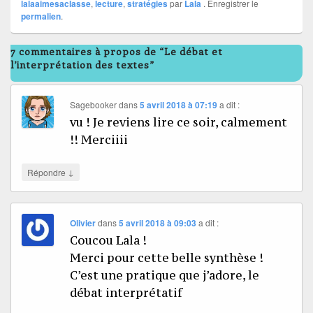
lalaaimesaclasse
,
lecture
,
stratégies
par
Lala
. Enregistrer le
permalien
.
7 commentaires à propos de “Le débat et
l’interprétation des textes”
Sagebooker
dans
5 avril 2018 à 07:19
a dit :
vu ! Je reviens lire ce soir, calmement
!! Merciiii
↓
Répondre
Olivier
dans
5 avril 2018 à 09:03
a dit :
Coucou Lala !
Merci pour cette belle synthèse !
C’est une pratique que j’adore, le
débat interprétatif