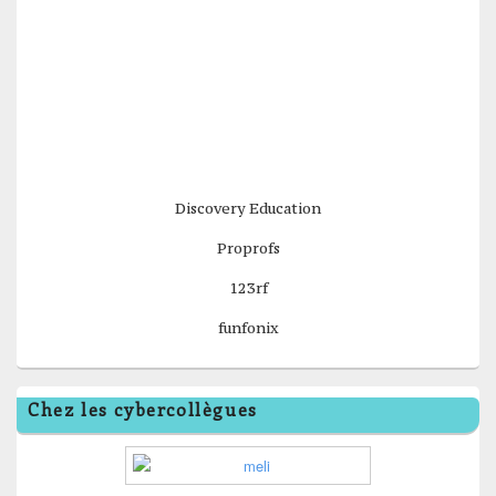
Discovery Education
Proprofs
123rf
funfonix
Chez les cybercollègues