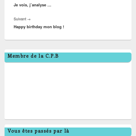
l’article
Je vois, j’analyse …
précédent :
Article
Suivant
→
Happy birthday mon blog !
suivant :
Zone
Membre de la C.P.B
principale
de
widget
pour
la
barre
latérale
Vous êtes passés par là