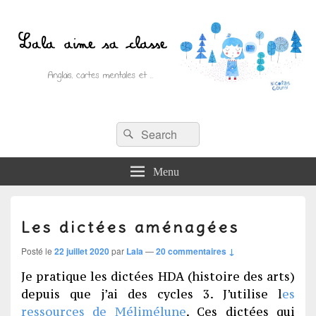
Recherche :
Lala aime sa classe
Rechercher
Anglais, cartes mentales et ….
Menu
Les dictées aménagées
Posté le
22 juillet 2020
par
Lala
—
20 commentaires ↓
Je pratique les dictées HDA (histoire des arts)
depuis que j’ai des cycles 3. J’utilise l
es
ressources de Mélimélune
. Ces dictées qui