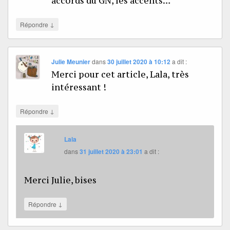
accords du GN, les accents…
↓
Répondre
Julie Meunier
dans
30 juillet 2020 à 10:12
a dit :
Merci pour cet article, Lala, très
intéressant !
↓
Répondre
Lala
dans
31 juillet 2020 à 23:01
a dit :
Merci Julie, bises
↓
Répondre