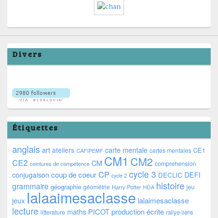
Divers
Étiquettes
anglais
art
ateliers
carte mentale
CE1
cartes mentales
CAFIPEMF
CM1
CM2
CE2
CM
comprehension
ceintures de compétence
cycle 3
CP
coup de coeur
conjugaison
DEFI
DECLIC
cycle 2
histoire
grammaire
géographie
géométrie
jeu
Harry Potter
HDA
lalaaimesaclasse
lalaimesaclasse
jeux
lecture
PICOT
production écrite
maths
litterature
rallye-liens