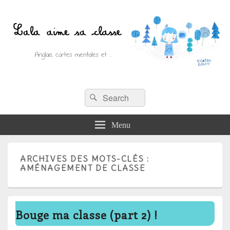
Recherche :
Lala aime sa classe
Rechercher
Anglais, cartes mentales et ….
Menu
ARCHIVES DES MOTS-CLÉS :
AMÉNAGEMENT DE CLASSE
Bouge ma classe (part 2) !