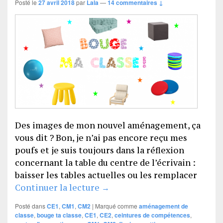
Posté le
27 avril 2018
par
Lala
—
14 commentaires ↓
Des images de mon nouvel aménagement, ça
vous dit ? Bon, je n’ai pas encore reçu mes
poufs et je suis toujours dans la réflexion
concernant la table du centre de l’écrivain :
baisser les tables actuelles ou les remplacer
Bouge ma classe (part 2) !
Continuer la lecture
→
Posté dans
CE1
,
CM1
,
CM2
|
Marqué comme
aménagement de
classe
,
bouge ta classe
,
CE1
,
CE2
,
ceintures de compétences
,