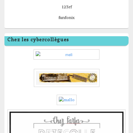
123rf
funfonix
Chez les cybercollègues