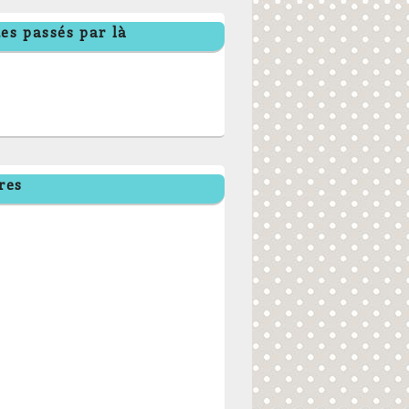
es passés par là
res