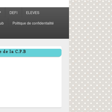
P
DEFI
ELEVES
ub
Politique de confidentialité
 de la C.P.B