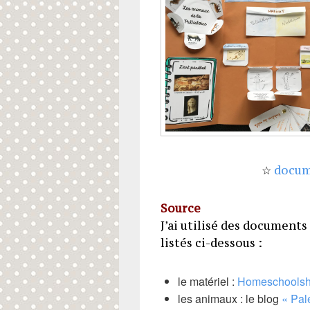
☆
docum
Source
J’ai utilisé des document
listés ci-dessous :
le matériel :
Homeschoolsh
les animaux : le blog
« Pal