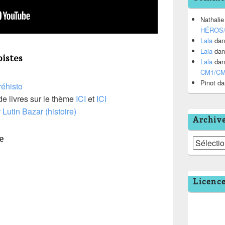
Nathalie
HÉROS
Lala
da
Lala
da
pistes
Lala
da
CM1/C
Pinot
da
réhisto
de livres sur le thème
ICI
et
ICI
Lutin Bazar (histoire)
Archiv
se
Archives
Licenc