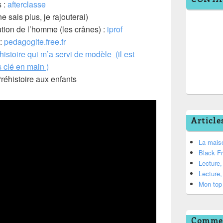
s :
afterclasse
e sais plus, je rajouterai)
ution de l’homme (les crânes) :
iprof
 :
pedagogite.free.fr
histoire qui m’a servi de modèle (il est
 clé en main )
réhistoire aux enfants
Article
La mais
Black F
Lecture
Lecture
Mon top 
Commen