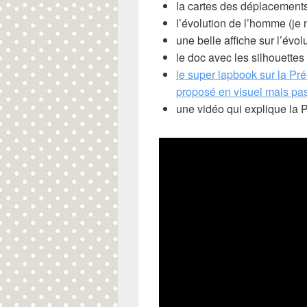
la cartes des déplacement
l’évolution de l’homme (je n
une belle affiche sur l’évol
le doc avec les silhouettes
le super lapbook sur la Pré
proposé en visuel mais pas
une vidéo qui explique la P