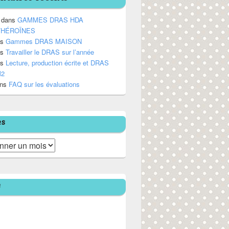
dans
GAMMES DRAS HDA
/HÉROÏNES
ns
Gammes DRAS MAISON
ns
Travailler le DRAS sur l’année
ns
Lecture, production écrite et DRAS
M2
ns
FAQ sur les évaluations
es
e