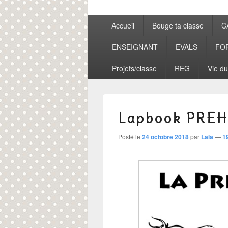
Menu
Accueil
Bouge ta classe
C
principal
ENSEIGNANT
EVALS
FO
Projets/classe
REG
Vie du
Lapbook PRE
Posté le
24 octobre 2018
par
Lala
—
1