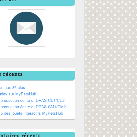
s récents
on aux 36 clés
riday sur MyPetsHub
, production écrite et DRAS CE1/CE2
, production écrite et DRAS CM1/CM2
5 des jouets interactifs MyPetsHub
taires récents