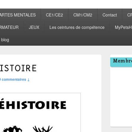
ARTES MENTALES
CE1/CE2
CM1/CM2
Contact
C
RMATEUR
JEUX
Les ceintures de compétence
MyPetsH
 blog
Zone
Membre
principale
HISTOIRE
de
widget
9 commentaires ↓
pour
la
barre
latérale