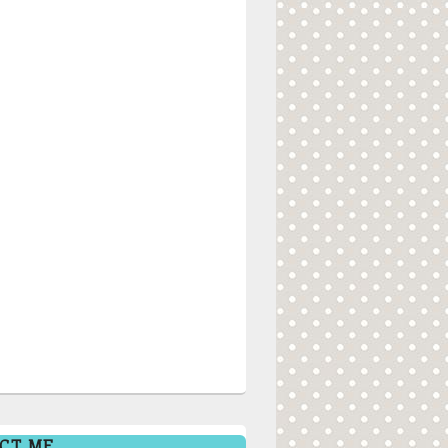
CT ME