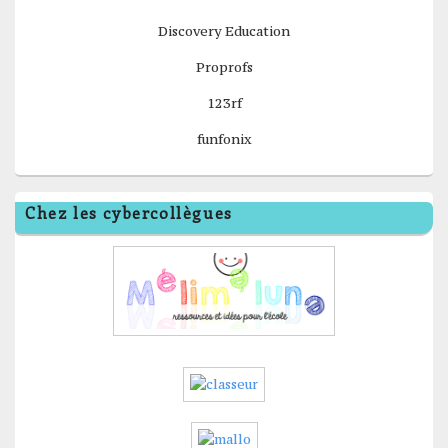
Discovery Education
Proprofs
123rf
funfonix
Chez les cybercollègues