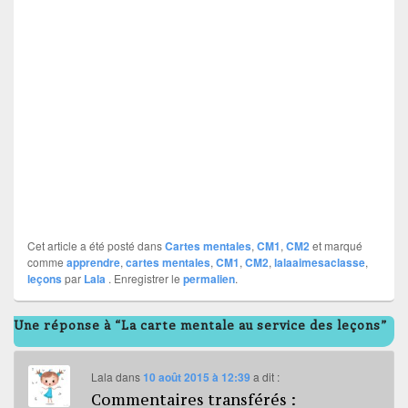
Cet article a été posté dans
Cartes mentales
,
CM1
,
CM2
et marqué
comme
apprendre
,
cartes mentales
,
CM1
,
CM2
,
lalaaimesaclasse
,
leçons
par
Lala
. Enregistrer le
permalien
.
Une réponse à “La carte mentale au service des leçons”
Lala
dans
10 août 2015 à 12:39
a dit :
Commentaires transférés :