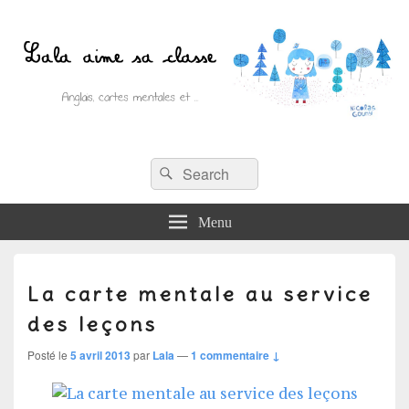
Recherche :
Lala aime sa classe
Rechercher
Anglais, cartes mentales et ….
Menu
La carte mentale au service
des leçons
Posté le
5 avril 2013
par
Lala
—
1 commentaire ↓