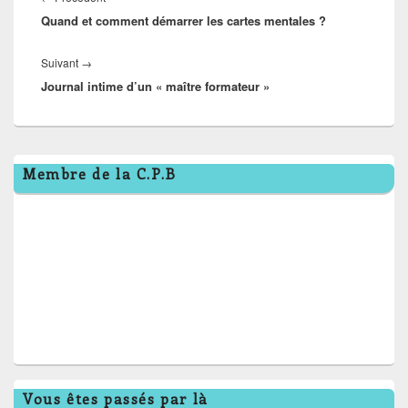
l’article
Quand et comment démarrer les cartes mentales ?
précédent :
Article
Suivant
→
Journal intime d’un « maître formateur »
suivant :
Zone
Membre de la C.P.B
principale
de
widget
pour
la
barre
latérale
Vous êtes passés par là