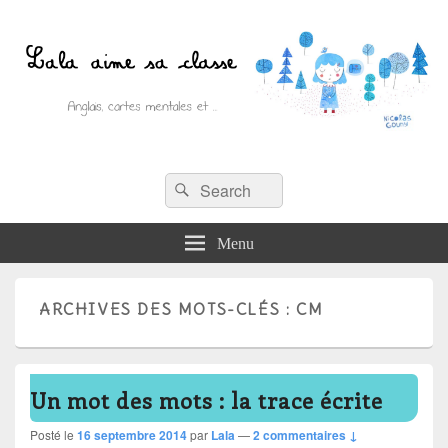
Recherche :
Lala aime sa classe
Rechercher
Anglais, cartes mentales et ….
Menu
ARCHIVES DES MOTS-CLÉS :
CM
Un mot des mots : la trace écrite
Posté le
16 septembre 2014
par
Lala
—
2 commentaires ↓