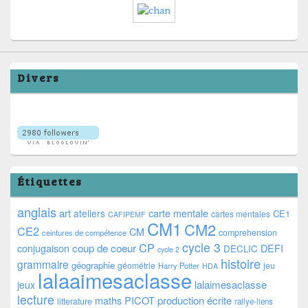
Divers
Étiquettes
anglais
art
ateliers
carte mentale
CE1
cartes mentales
CAFIPEMF
CM1
CM2
CE2
CM
comprehension
ceintures de compétence
cycle 3
CP
coup de coeur
conjugaison
DEFI
DECLIC
cycle 2
histoire
grammaire
géographie
géométrie
jeu
Harry Potter
HDA
lalaaimesaclasse
lalaimesaclasse
jeux
lecture
PICOT
production écrite
maths
litterature
rallye-liens