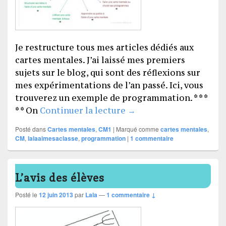
Je restructure tous mes articles dédiés aux
cartes mentales. J’ai laissé mes premiers
sujets sur le blog, qui sont des réflexions sur
mes expérimentations de l’an passé. Ici, vous
trouverez un exemple de programmation. * * *
Une programmation « c
* * On
Continuer la lecture
→
Posté dans
Cartes mentales
,
CM1
|
Marqué comme
cartes mentales
,
CM
,
lalaaimesaclasse
,
programmation
|
1
commentaire
L’avis des élèves
Posté le
12 juin 2013
par
Lala
—
1 commentaire ↓