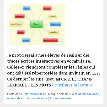
Je proposerai à mes élèves de réaliser des
traces écrites interactives en vocabulaire.
Celles-ci viendront compléter les règles qui
ont déjà été répertoriées dans un lutin en CE2.
Ce dernier les suit jusqu’au CM2. LE CHAMP
Un mot
LEXICAL ET LES MOTS
Continuer la lecture
→
Posté dans
CM1
,
Vocabulaire
|
Marqué comme
CM
,
lalaaimesaclasse
,
un mot des mots
,
vocabulaire
|
2
commentaires