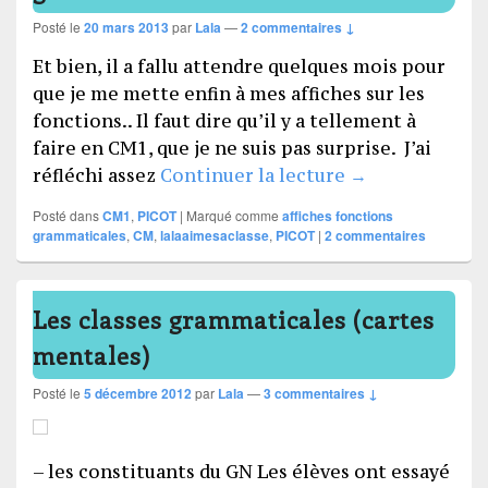
Posté le
20 mars 2013
par
Lala
—
2 commentaires ↓
Et bien, il a fallu attendre quelques mois pour
que je me mette enfin à mes affiches sur les
fonctions.. Il faut dire qu’il y a tellement à
faire en CM1, que je ne suis pas surprise. J’ai
Affichage des 
réfléchi assez
Continuer la lecture
→
Posté dans
CM1
,
PICOT
|
Marqué comme
affiches fonctions
grammaticales
,
CM
,
lalaaimesaclasse
,
PICOT
|
2
commentaires
Les classes grammaticales (cartes
mentales)
Posté le
5 décembre 2012
par
Lala
—
3 commentaires ↓
– les constituants du GN Les élèves ont essayé