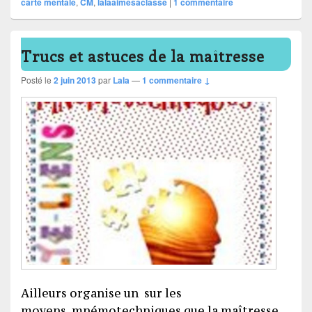
carte mentale
,
CM
,
lalaaimesaclasse
|
1
commentaire
Trucs et astuces de la maîtresse
Posté le
2 juin 2013
par
Lala
—
1 commentaire ↓
Ailleurs organise un sur les
moyens mnémotechniques que la maîtresse