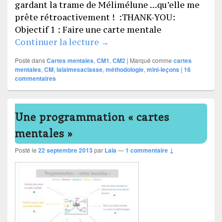
gardant la trame de Mélimélune …qu’elle me
prête rétroactivement ! :THANK-YOU:
Objectif 1 : Faire une carte mentale
Mini-leçons des cartes menta
Continuer la lecture
→
Posté dans
Cartes mentales
,
CM1
,
CM2
|
Marqué comme
cartes
mentales
,
CM
,
lalaimesaclasse
,
méthodologie
,
mini-leçons
|
16
commentaires
Une programmation « cartes
mentales »
Posté le
22 septembre 2013
par
Lala
—
1 commentaire ↓