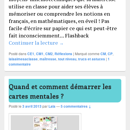
utilise en classe pour aider ses élèves à
mémoriser ou comprendre les notions en
français, en mathématiques, en éveil ! Pas
facile d’écrire sur papier ce qui est peut-être
fait inconsciemment… Flashback
Trucs et astuces de la maître
Continuer la lecture
→
Posté dans
CE1
,
CM1
,
CM2
,
Réflexions
|
Marqué comme
CM
,
CP
,
lalaaimesaclasse
,
maîtresse
,
tout niveau
,
trucs et astuces
|
1
commentaire
Quand et comment démarrer les
cartes mentales ?
Posté le
3 avril 2013
par
Lala
—
5 commentaires ↓