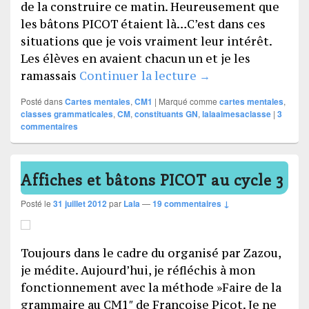
de la construire ce matin. Heureusement que
les bâtons PICOT étaient là…C’est dans ces
situations que je vois vraiment leur intérêt.
Les élèves en avaient chacun un et je les
Les classes gramma
ramassais
Continuer la lecture
→
Posté dans
Cartes mentales
,
CM1
|
Marqué comme
cartes mentales
,
classes grammaticales
,
CM
,
constituants GN
,
lalaaimesaclasse
|
3
commentaires
Affiches et bâtons PICOT au cycle 3
Posté le
31 juillet 2012
par
Lala
—
19 commentaires ↓
Toujours dans le cadre du organisé par Zazou,
je médite. Aujourd’hui, je réfléchis à mon
fonctionnement avec la méthode »Faire de la
grammaire au CM1″ de Françoise Picot. Je ne