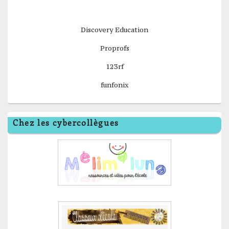
Discovery Education
Proprofs
123rf
funfonix
Chez les cybercollègues