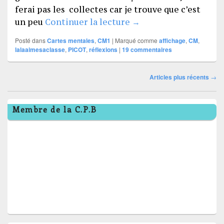
ferai pas les collectes car je trouve que c’est
Affiches et bâtons PIC
un peu
Continuer la lecture
→
Posté dans
Cartes mentales
,
CM1
|
Marqué comme
affichage
,
CM
,
lalaaimesaclasse
,
PICOT
,
réflexions
|
19
commentaires
Navigation
Articles plus récents
→
dans
Zone
les
Membre de la C.P.B
principale
articles
de
widget
pour
la
barre
latérale