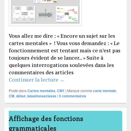
Vous allez me dire : « Encore un sujet sur les
cartes mentales » ! Vous vous demandez : « Le
fonctionnement est tentant mais ce n’est pas
toujours évident de se lancer.. » Suite à
quelques interrogations soulevées dans les
commentaires des articles
Quand et comment démarrer l
Continuer la lecture
→
Posté dans
Cartes mentales
,
CM1
|
Marqué comme
carte mentale
,
CM
,
début
,
lalaaimesaclasse
|
5
commentaires
Affichage des fonctions
grammaticales