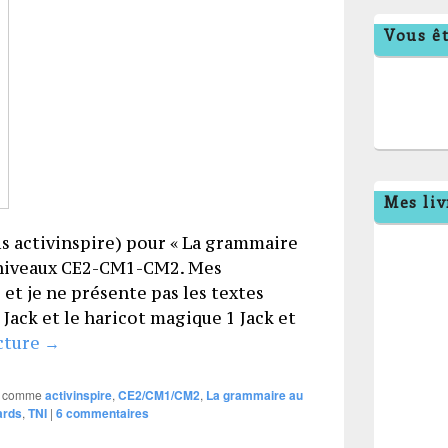
Vous êt
Mes liv
us activinspire) pour « La grammaire
le niveaux CE2-CM1-CM2. Mes
et je ne présente pas les textes
Jack et le haricot magique 1 Jack et
PICOT CE2-CM1-CM2 sur TNI
ecture
→
 comme
activinspire
,
CE2/CM1/CM2
,
La grammaire au
ards
,
TNI
|
6
commentaires