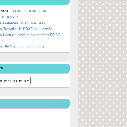
dans
GAMMES DRAS HDA
/HÉROÏNES
ns
Gammes DRAS MAISON
ns
Travailler le DRAS sur l’année
ns
Lecture, production écrite et DRAS
M2
ns
FAQ sur les évaluations
es
e