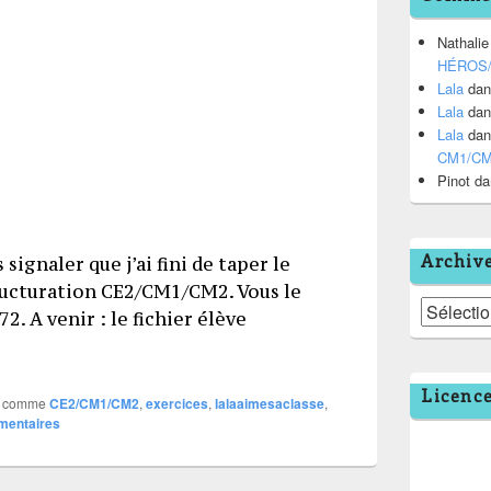
Nathalie
HÉROS
Lala
da
Lala
da
Lala
da
CM1/C
Pinot
da
Archiv
signaler que j’ai fini de taper le
tructuration CE2/CM1/CM2. Vous le
Archives
. A venir : le fichier élève
Licenc
 comme
CE2/CM1/CM2
,
exercices
,
lalaaimesaclasse
,
entaires