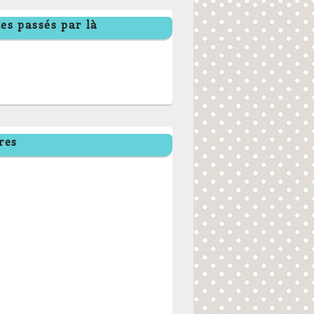
es passés par là
res