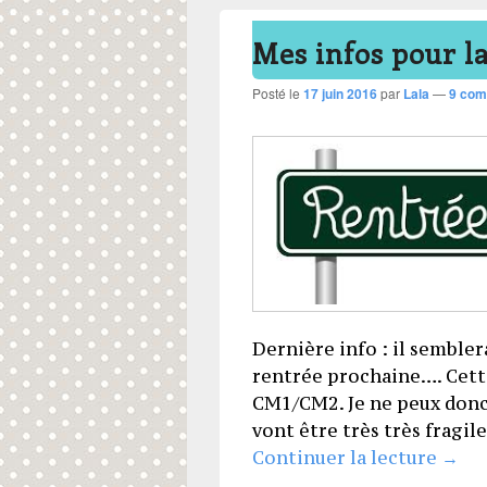
Mes infos pour l
Posté le
17 juin 2016
par
Lala
—
9 com
Dernière info : il sembler
rentrée prochaine…. Cette
CM1/CM2. Je ne peux donc
vont être très très fragiles
Mes 
Continuer la lecture
→