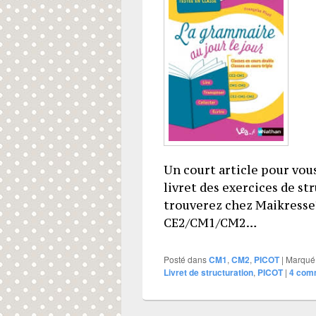
Un court article pour vous 
livret des exercices de s
trouverez chez Maikresse72
CE2/CM1/CM2…
Posté dans
CM1
,
CM2
,
PICOT
|
Marqué
Livret de structuration
,
PICOT
|
4
comm