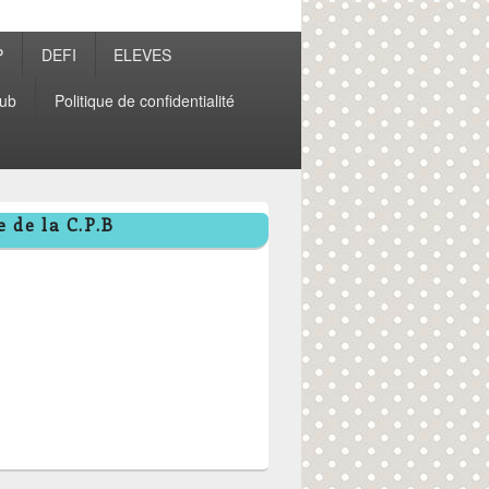
P
DEFI
ELEVES
ub
Politique de confidentialité
 de la C.P.B