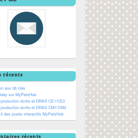
s récents
on aux 36 clés
riday sur MyPetsHub
, production écrite et DRAS CE1/CE2
, production écrite et DRAS CM1/CM2
5 des jouets interactifs MyPetsHub
taires récents