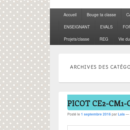
Menu
Accueil
Bouge ta classe
C
principal
ENSEIGNANT
EVALS
FO
Projets/classe
REG
Vie du
ARCHIVES DES CATÉGO
PICOT CE2-CM1-
Posté le
1 septembre 2016
par
Lala
—