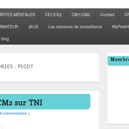
ARTES MENTALES
CE1/CE2
CM1/CM2
Contact
C
RMATEUR
JEUX
Les ceintures de compétence
MyPetsH
 blog
Zone
Membre
principale
RIES :
PICOT
de
widget
pour
la
barre
latérale
CM2 sur TNI
6 commentaires ↓