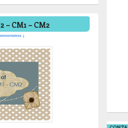
2 – CM1 – CM2
commentaires ↓
CONTA