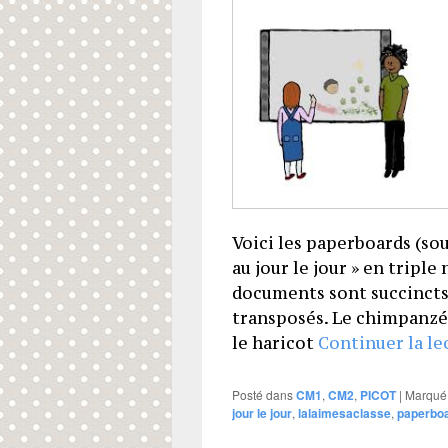
Voici les paperboards (so
au jour le jour » en trip
documents sont succincts 
transposés. Le chimpanzé 
le haricot
Continuer la l
Posté dans
CM1
,
CM2
,
PICOT
|
Marqué
jour le jour
,
lalaimesaclasse
,
paperbo