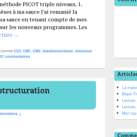
 méthode PICOT triple niveaux. 1.
ses à ma sauce J’ai remanié la
a sauce en tenant compte de mes
e sur les nouveaux programmes. Les
Fichier PICOT CE2 – CM1 – CM2
ecture
→
 comme
CE2
,
CM1
,
CM2
,
lalaaimesaclasse
,
nouveaux
07
commentaires
Article
La mais
structuration
Black F
Lecture
Lecture
Mon top 
mentaires ↓
Commen