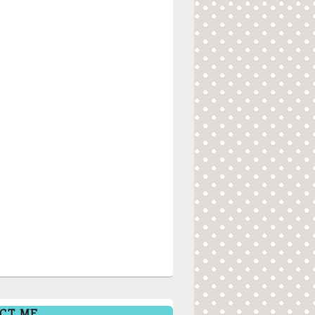
CT ME