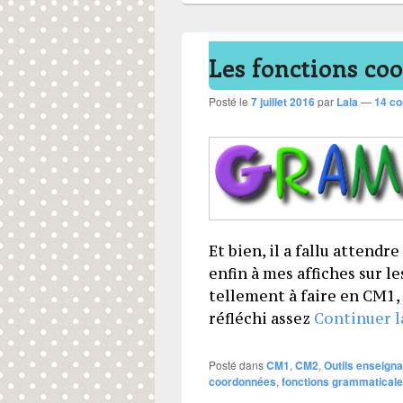
Les fonctions co
Posté le
7 juillet 2016
par
Lala
—
14 c
Et bien, il a fallu attend
enfin à mes affiches sur les
tellement à faire en CM1, q
réfléchi assez
Continuer l
Posté dans
CM1
,
CM2
,
Outils enseigna
coordonnées
,
fonctions grammatical