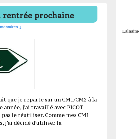
a rentrée prochaine
mentaires ↓
Lalaaim
ait que je reparte sur un CM1/CM2 à la
 année, j’ai travaillé avec PICOT
 pas le réutiliser. Comme mes CM1
, j’ai décidé d’utiliser la
infos pour la rentrée prochaine