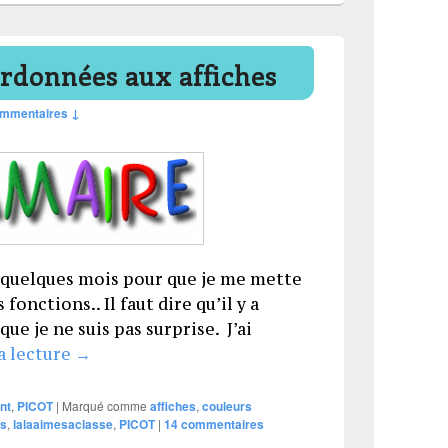
ordonnées aux affiches
ommentaires ↓
re quelques mois pour que je me mette
 fonctions.. Il faut dire qu’il y a
ue je ne suis pas surprise. J’ai
Les fonctions coordonnées aux affiches
a lecture
→
nt
,
PICOT
|
Marqué comme
affiches
,
couleurs
es
,
lalaaimesaclasse
,
PICOT
|
14
commentaires