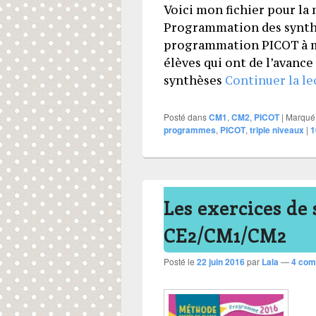
Voici mon fichier pour la
Programmation des synthè
programmation PICOT à m
élèves qui ont de l’avanc
synthèses
Continuer la l
Posté dans
CM1
,
CM2
,
PICOT
|
Marqué
programmes
,
PICOT
,
triple niveaux
|
1
Les exercices de 
CE2/CM1/CM2
Posté le
22 juin 2016
par
Lala
—
4 com