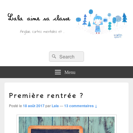
Recherche :
Lala aime sa classe
Rechercher
Anglais, cartes mentales et ….
Menu
Première rentrée ?
Posté le
18 août 2017
par
Lala
—
13 commentaires ↓