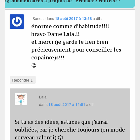
13 commentaires à propos de “Première rentrée ?”
-Sands-
dans
18 août 2017 à 13:58
a dit :
énorme comme d’habitude!!!!
bravo Dame Lala!!!
et merci (je garde le lien bien
précieusement pour conseiller les
copain(e)s!!!
😉
↓
Répondre
Lala
dans
18 août 2017 à 14:01
a dit :
Si tu as des idées, astuces que j’aurai
oubliées, car je cherche toujours (en mode
cerveau ralenti) 🙂