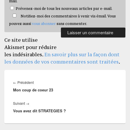
mail.
Prévenez-moi de tous les nouveaux articles par e-mail.
Notifiez-moi des commentaires à venir via émail. Vous
pouvez aussi
vous abonner
sans commenter.
Ce site utilise
Akismet pour réduire
les indésirables.
En savoir plus sur la façon dont
les données de vos commentaires sont traitées
.
Navigation
de
Article
←
Précédent
l’article
Mon coup de coeur 23
précédent :
Article
Suivant
→
Vous avez dit STRATEGIES ?
suivant :