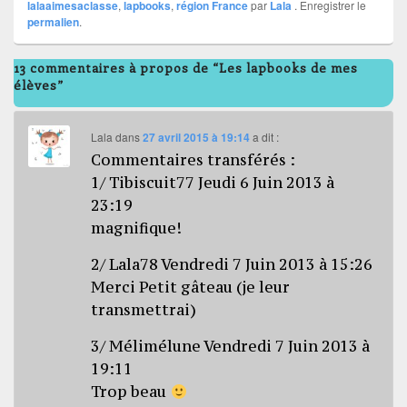
lalaaimesaclasse
,
lapbooks
,
région France
par
Lala
. Enregistrer le
permalien
.
13 commentaires à propos de “Les lapbooks de mes
élèves”
Lala
dans
27 avril 2015 à 19:14
a dit :
Commentaires transférés :
1/ Tibiscuit77 Jeudi 6 Juin 2013 à
23:19
magnifique!
2/ Lala78 Vendredi 7 Juin 2013 à 15:26
Merci Petit gâteau (je leur
transmettrai)
3/ Mélimélune Vendredi 7 Juin 2013 à
19:11
Trop beau