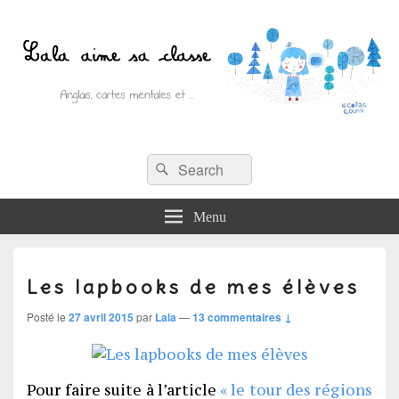
Recherche :
Lala aime sa classe
Rechercher
Anglais, cartes mentales et ….
Menu
Les lapbooks de mes élèves
Posté le
27 avril 2015
par
Lala
—
13 commentaires ↓
Pour faire suite à l’article
« le tour des régions