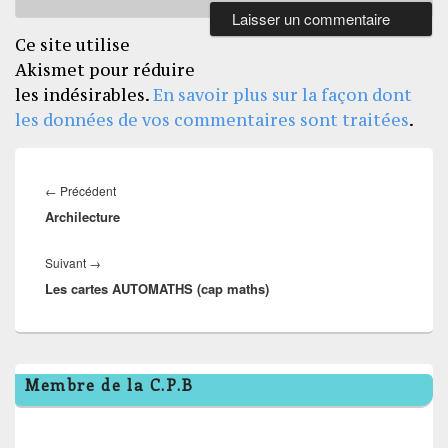
Ce site utilise
Akismet pour réduire
les indésirables.
En savoir plus sur la façon dont
les données de vos commentaires sont traitées
.
Navigation
de
Article
←
Précédent
l’article
Archilecture
précédent :
Article
Suivant
→
Les cartes AUTOMATHS (cap maths)
suivant :
Zone
Membre de la C.P.B
principale
de
widget