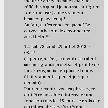
Picot!!!!! Sorry m’dame Lala!!! Je
réfléchis à quand je pourrais intégrer
ton rituel car j’aime vraiment
beaucoup beaucoup!!
Au fait, tu t’es reposée quand? Le
cerveau a besoin de déconnecter
aussi hein!!!!
12/ Lala78 Lundi 29 Juillet 2013 à
08:47
(super reposée, j’ai médité au ralenti
sur mes grands projets…et profité de
mes zozos, amis…en plus le temps
était vraiment super. et je repars
demain)
Pour en revenir avec les phrases, ce
doit être possible d’intercaler une
fonction tous les 15 jours, je crois que
certaines phrases s’y prêtent …