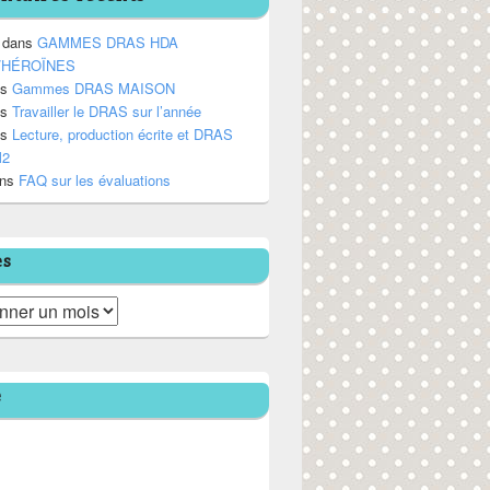
dans
GAMMES DRAS HDA
/HÉROÏNES
ns
Gammes DRAS MAISON
ns
Travailler le DRAS sur l’année
ns
Lecture, production écrite et DRAS
M2
ns
FAQ sur les évaluations
es
e