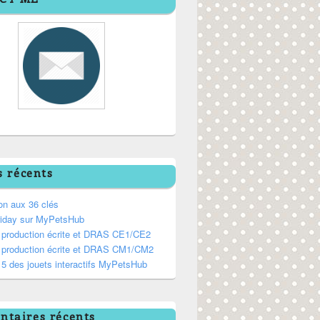
s récents
on aux 36 clés
riday sur MyPetsHub
, production écrite et DRAS CE1/CE2
, production écrite et DRAS CM1/CM2
5 des jouets interactifs MyPetsHub
taires récents