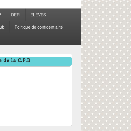
P
DEFI
ELEVES
ub
Politique de confidentialité
 de la C.P.B