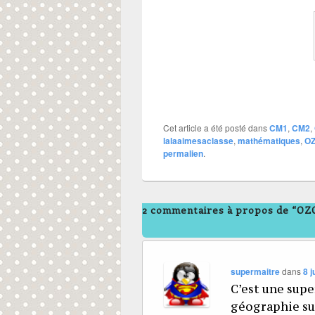
Cet article a été posté dans
CM1
,
CM2
,
lalaaimesaclasse
,
mathématiques
,
O
permalien
.
2 commentaires à propos de “O
supermaitre
dans
8 j
C’est une super
géographie sur