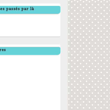
es passés par là
res