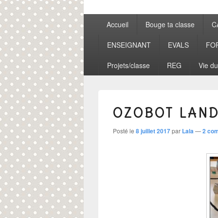
Menu
Accueil
Bouge ta classe
C
principal
ENSEIGNANT
EVALS
FO
Projets/classe
REG
Vie du
OZOBOT LAN
Posté le
8 juillet 2017
par
Lala
—
2 co