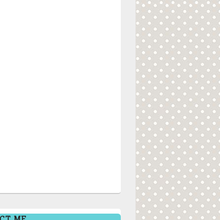
CT ME