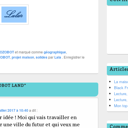
OZOBOT
et marqué comme
géographique
,
ZOBOT
,
projet maison
,
solides
par
Lala
. Enregistrer le
Article
La mais
ZOBOT LAND”
Black F
Lecture
Lecture
Mon top 
uillet 2017 à 10:40
a dit :
 idée ! Moi qui vais travailler en
 une ville du futur et qui veux me
Commen