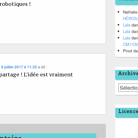
 robotiques !
Nathalie
HÉROS
Lala
da
Lala
da
Lala
da
CM1/C
Pinot
da
s
8 juillet 2017 à 11:32
a dit :
Archiv
partage ! L’idée est vraiment
Archives
Licenc
ntaire