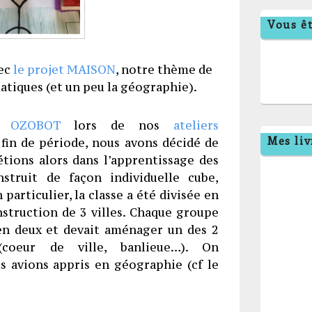
Vous êt
vec
le projet MAISON
, notre thème de
atiques (et un peu la géographie).
lé
OZOBOT
lors de nos
ateliers
Mes liv
fin de période, nous avons décidé de
 étions alors dans l’apprentissage des
nstruit de façon individuelle cube,
particulier, la classe a été divisée en
nstruction de 3 villes. Chaque groupe
 en deux et devait aménager un des 2
(coeur de ville, banlieue…). On
us avions appris en géographie (cf le