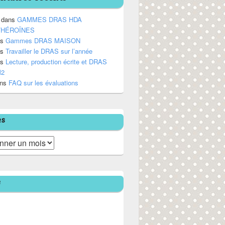
dans
GAMMES DRAS HDA
/HÉROÏNES
ns
Gammes DRAS MAISON
ns
Travailler le DRAS sur l’année
ns
Lecture, production écrite et DRAS
M2
ns
FAQ sur les évaluations
es
e