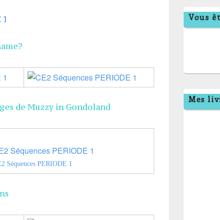
Vous êt
name?
Mes liv
ges de Muzzy in Gondoland
ons