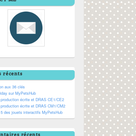
s récents
on aux 36 clés
riday sur MyPetsHub
, production écrite et DRAS CE1/CE2
, production écrite et DRAS CM1/CM2
5 des jouets interactifs MyPetsHub
taires récents