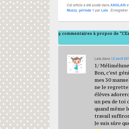
Cet article a été posté dans
ANGLAIS
e
Muzzy
,
période 1
par
Lala
. Enregistrer
9 commentaires à propos de “CE2 
Lala
dans
12 avril 20
1/ Mélimélune
Bon, c’est géni
mes 30 manuels
ne le regretter
élèves adorer
un peu de toi 
quand même le 
travail suffir
Je suis sûre q