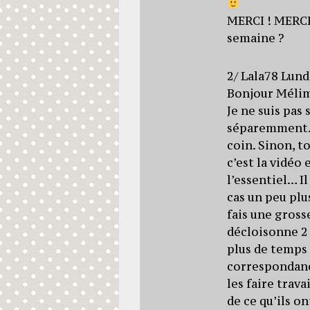
MERCI ! MERCI 
semaine ?
2/ Lala78 Lund
Bonjour Méli
Je ne suis pas
séparemment.. 
coin. Sinon, t
c’est la vidéo 
l’essentiel… I
cas un peu plu
fais une gross
décloisonne 2 
plus de temps 
correspondanc
les faire trava
de ce qu’ils on