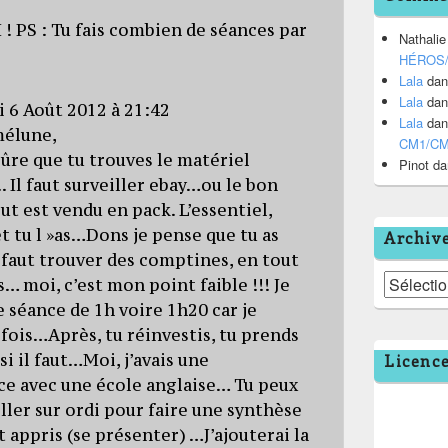
! PS : Tu fais combien de séances par
Nathalie
HÉROS
Lala
da
Lala
da
i 6 Août 2012 à 21:42
Lala
da
mélune,
CM1/C
 sûre que tu trouves le matériel
Pinot
da
Il faut surveiller ebay…ou le bon
out est vendu en pack. L’essentiel,
et tu l »as…Dons je pense que tu as
Archiv
l faut trouver des comptines, en tout
Archives
s… moi, c’est mon point faible !!! Je
e séance de 1h voire 1h20 car je
fois…Après, tu réinvestis, tu prends
si il faut…Moi, j’avais une
Licenc
e avec une école anglaise… Tu peux
iller sur ordi pour faire une synthèse
t appris (se présenter) …J’ajouterai la