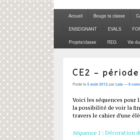
Menu
Accueil
Bouge ta classe
C
principal
ENSEIGNANT
EVALS
FO
Projets/classe
REG
Vie du
CE2 – période
Posté le
5 août 2012
par
Lala
—
9 com
Voici les séquences pour l
la possibilité de voir la f
travers le cahier d’une él
Séquence 1
: Décoration d