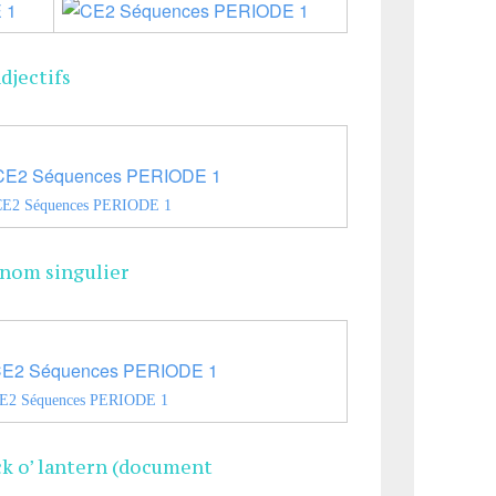
adjectifs
 nom singulier
ack o’ lantern (document