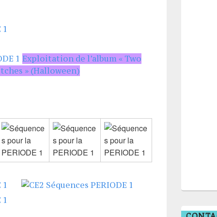
Exploitation de l’album « Two
itches » (Halloween)
CONTA