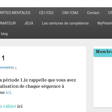
ARTES MENTALES
CE1/CE2
CM1/CM2
Contact
C
RMATEUR
JEUX
Les ceintures de compétence
MyPetsH
 blog
Zone
Membre
principale
 1
de
widget
mentaires ↓
pour
la
barre
a période 1.Je rappelle que vous avez
latérale
inalisation de chaque séquence à
ève
ici.
u cahier
ici