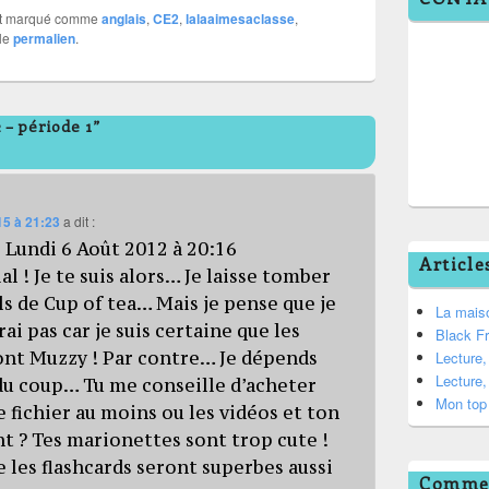
t marqué comme
anglais
,
CE2
,
lalaaimesaclasse
,
 le
permalien
.
– période 1”
15 à 21:23
a dit :
 Lundi 6 Août 2012 à 20:16
Article
al ! Je te suis alors… Je laisse tomber
 de Cup of tea… Mais je pense que je
La mais
ai pas car je suis certaine que les
Black F
ont Muzzy ! Par contre… Je dépends
Lecture
Lecture
du coup… Tu me conseille d’acheter
Mon top 
fichier au moins ou les vidéos et ton
ont ? Tes marionettes sont trop cute !
ue les flashcards seront superbes aussi
Commen