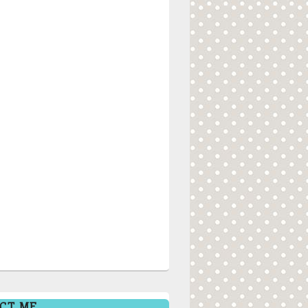
CT ME