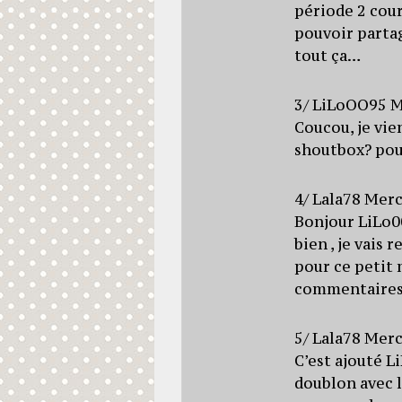
période 2 cour
pouvoir partag
tout ça…
3/ LiLoOO95 M
Coucou, je vien
shoutbox? pour
4/ Lala78 Merc
Bonjour LiLo00
bien , je vais 
pour ce petit 
commentaires
5/ Lala78 Merc
C’est ajouté L
doublon avec l