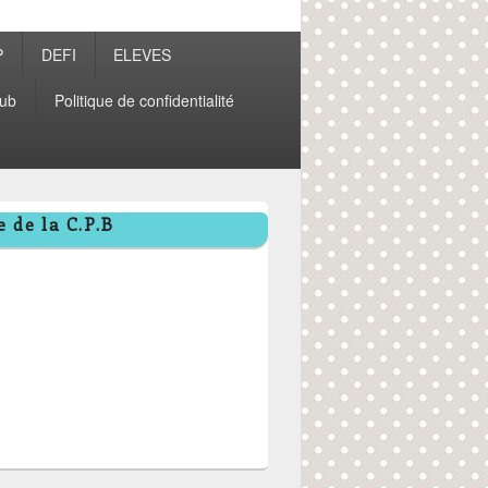
P
DEFI
ELEVES
ub
Politique de confidentialité
 de la C.P.B