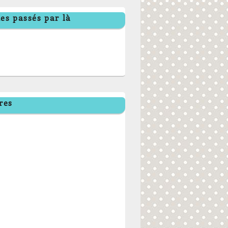
es passés par là
res