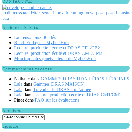
CONTACT ME
Articles récents
La maison aux 36 clés
Black Friday sur MyPetsHub
Lecture, production écrite et DRAS CE1/CE2
Lecture, production écrite et DRAS CM1/CM2
Mon top 5 des jouets interactifs MyPetsHub
Commentaires récents
Nathalie
dans
GAMMES DRAS HDA HÉROS/HÉROÏNES
Lala
dans
Gammes DRAS MAISON
Lala
dans
Travailler le DRAS sur l’année
Lala
dans
Lecture, production écrite et DRAS CM1/CM2
Pinot
dans
FAQ sur les évaluations
Archives
Archives
Licence