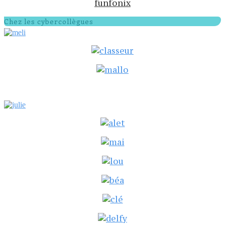
funfonix
Chez les cybercollègues