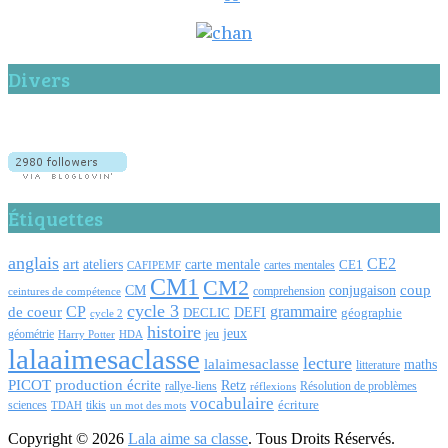
Divers
Étiquettes
anglais
CE2
art
carte mentale
ateliers
CE1
cartes mentales
CAFIPEMF
CM1
CM2
coup
CM
conjugaison
comprehension
ceintures de compétence
cycle 3
CP
de coeur
grammaire
DEFI
DECLIC
géographie
cycle 2
histoire
jeux
géométrie
jeu
Harry Potter
HDA
lalaaimesaclasse
lecture
lalaimesaclasse
maths
litterature
PICOT
production écrite
Retz
Résolution de problèmes
rallye-liens
réflexions
vocabulaire
écriture
tikis
sciences
TDAH
un mot des mots
Copyright © 2026
Lala aime sa classe
. Tous Droits Réservés.