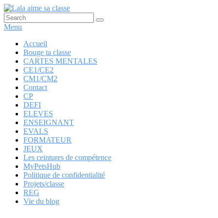
Aller
au
Recherche :
Rechercher
Lala aime sa classe
Anglais, cartes mentales et ….
contenu
Menu
principal
Menu
Accueil
Bouge ta classe
principal
CARTES MENTALES
CE1/CE2
CM1/CM2
Contact
CP
DEFI
ELEVES
ENSEIGNANT
EVALS
FORMATEUR
JEUX
Les ceintures de compétence
MyPetsHub
Politique de confidentialité
Projets/classe
REG
Vie du blog