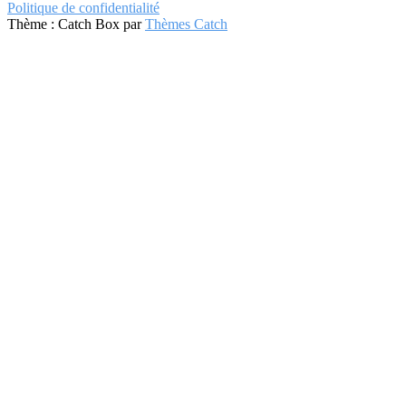
Politique de confidentialité
Thème : Catch Box par
Thèmes Catch
Défiler
vers
le
haut