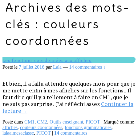
Archives des mots-
clés :
couleurs
coordonnées
Les fonctions coordonnées aux affiches
Posté le
7 juillet 2016
par
Lala
—
14 commentaires ↓
Et bien, il a fallu attendre quelques mois pour que je
me mette enfin à mes affiches sur les fonctions.. Il
faut dire qu’il y a tellement à faire en CM1, que je
ne suis pas surprise. J’ai réfléchi assez
Continuer la
Les
lecture
→
fonctions
Posté dans
CM1
,
CM2
,
Outils enseignant
,
PICOT
|
Marqué comme
coordonnées
affiches
,
couleurs coordonnées
,
fonctions grammaticales
,
aux
lalaaimesaclasse
,
PICOT
|
14
commentaires
affiches