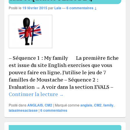
Posté le
19 février 2015
par
Lala
—
6 commentaires ↓
– Séquence 1 : My family La première fiche
est issue du site English exercises que vous
pouvez faire en ligne. J’utilise le jeu de 7
familles de Moustache – Séquence 2 :
Evaluation → A voir dans la section EVALS –
CM2 séquences PERIODE 4
Continuer la lecture
→
Posté dans
ANGLAIS
,
CM2
|
Marqué comme
anglais
,
CM2
,
family
,
lalaaimesaclasse
|
6
commentaires