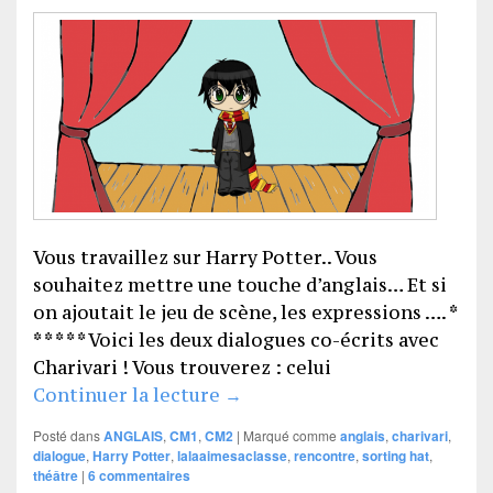
Vous travaillez sur Harry Potter.. Vous
souhaitez mettre une touche d’anglais… Et si
on ajoutait le jeu de scène, les expressions …. *
* * * * * Voici les deux dialogues co-écrits avec
Charivari ! Vous trouverez : celui
Jouer Harry Potter en anglais
Continuer la lecture
→
Posté dans
ANGLAIS
,
CM1
,
CM2
|
Marqué comme
anglais
,
charivari
,
dialogue
,
Harry Potter
,
lalaaimesaclasse
,
rencontre
,
sorting hat
,
théâtre
|
6
commentaires