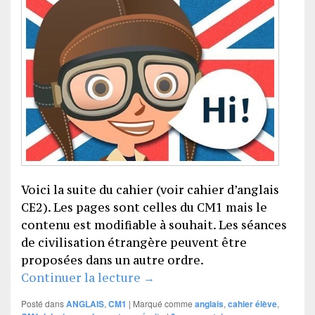
Voici la suite du cahier (voir cahier d’anglais
CE2). Les pages sont celles du CM1 mais le
contenu est modifiable à souhait. Les séances
de civilisation étrangère peuvent être
proposées dans un autre ordre.
Cahier d’anglais CM1 (derniè
Continuer la lecture
→
Posté dans
ANGLAIS
,
CM1
|
Marqué comme
anglais
,
cahier élève
,