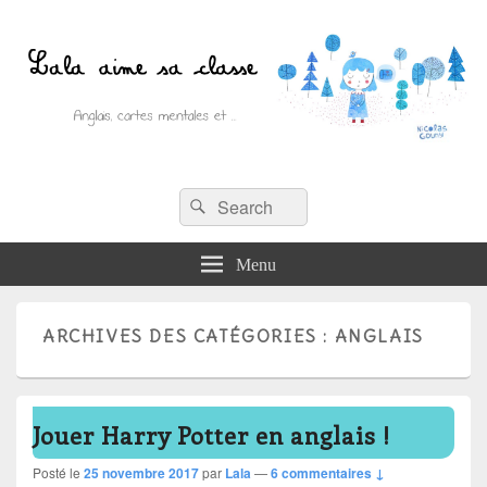
Recherche :
Lala aime sa classe
Rechercher
Anglais, cartes mentales et ….
Menu
ARCHIVES DES CATÉGORIES :
ANGLAIS
Jouer Harry Potter en anglais !
Posté le
25 novembre 2017
par
Lala
—
6 commentaires ↓