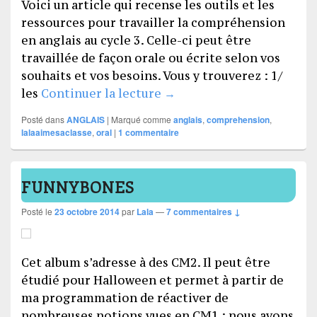
Voici un article qui recense les outils et les
ressources pour travailler la compréhension
en anglais au cycle 3. Celle-ci peut être
travaillée de façon orale ou écrite selon vos
souhaits et vos besoins. Vous y trouverez : 1/
English comprehension
les
Continuer la lecture
→
Posté dans
ANGLAIS
|
Marqué comme
anglais
,
comprehension
,
lalaaimesaclasse
,
oral
|
1
commentaire
FUNNYBONES
Posté le
23 octobre 2014
par
Lala
—
7 commentaires ↓
Cet album s’adresse à des CM2. Il peut être
étudié pour Halloween et permet à partir de
ma programmation de réactiver de
nombreuses notions vues en CM1 : nous avons