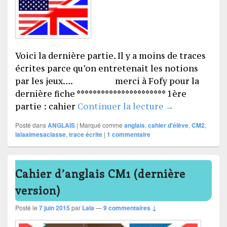
Voici la dernière partie. Il y a moins de traces
écrites parce qu’on entretenait les notions
par les jeux…. merci à Fofy pour la
dernière fiche ********************** 1ère
Cahier d’angla
partie : cahier
Continuer la lecture
→
Posté dans
ANGLAIS
|
Marqué comme
anglais
,
cahier d'élève
,
CM2
,
lalaaimesaclasse
,
trace écrite
|
1
commentaire
Cahier d’anglais CM1 (dernière
version)
Posté le
7 juin 2015
par
Lala
—
9 commentaires ↓