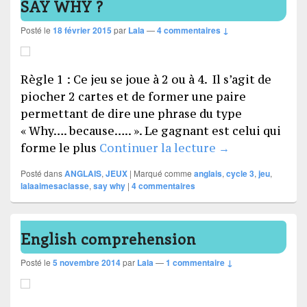
SAY WHY ?
Posté le
18 février 2015
par
Lala
—
4 commentaires ↓
Règle 1 : Ce jeu se joue à 2 ou à 4. Il s’agit de
piocher 2 cartes et de former une paire
permettant de dire une phrase du type
« Why…. because….. ». Le gagnant est celui qui
SAY WHY ?
forme le plus
Continuer la lecture
→
Posté dans
ANGLAIS
,
JEUX
|
Marqué comme
anglais
,
cycle 3
,
jeu
,
lalaaimesaclasse
,
say why
|
4
commentaires
English comprehension
Posté le
5 novembre 2014
par
Lala
—
1 commentaire ↓