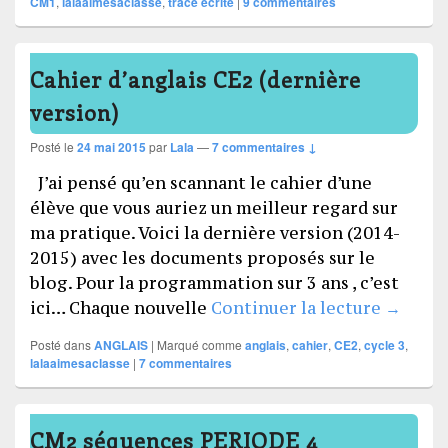
CM1
,
lalaaimesaclasse
,
trace écrite
|
9
commentaires
Cahier d’anglais CE2 (dernière
version)
Posté le
24 mai 2015
par
Lala
—
7 commentaires ↓
J’ai pensé qu’en scannant le cahier d’une
élève que vous auriez un meilleur regard sur
ma pratique. Voici la dernière version (2014-
2015) avec les documents proposés sur le
blog. Pour la programmation sur 3 ans , c’est
Cahier 
ici… Chaque nouvelle
Continuer la lecture
→
Posté dans
ANGLAIS
|
Marqué comme
anglais
,
cahier
,
CE2
,
cycle 3
,
lalaaimesaclasse
|
7
commentaires
CM2 séquences PERIODE 4