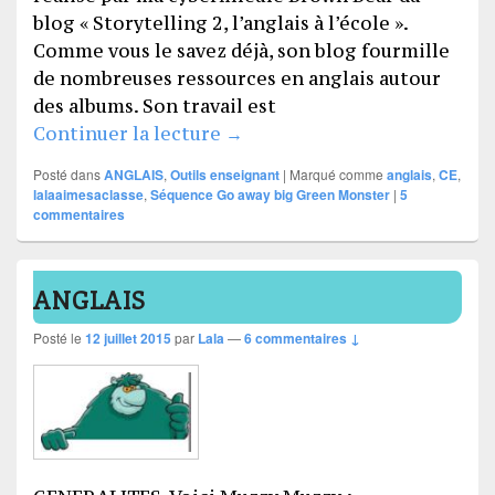
blog « Storytelling 2, l’anglais à l’école ».
Comme vous le savez déjà, son blog fourmille
de nombreuses ressources en anglais autour
des albums. Son travail est
Go away big Green Monster
Continuer la lecture
→
Posté dans
ANGLAIS
,
Outils enseignant
|
Marqué comme
anglais
,
CE
,
lalaaimesaclasse
,
Séquence Go away big Green Monster
|
5
commentaires
ANGLAIS
Posté le
12 juillet 2015
par
Lala
—
6 commentaires ↓