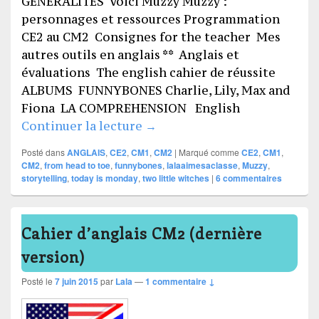
GENERALITES Voici Muzzy Muzzy :
personnages et ressources Programmation
CE2 au CM2 Consignes for the teacher Mes
autres outils en anglais ** Anglais et
évaluations The english cahier de réussite
ALBUMS FUNNYBONES Charlie, Lily, Max and
Fiona LA COMPREHENSION English
ANGLAIS
Continuer la lecture
→
Posté dans
ANGLAIS
,
CE2
,
CM1
,
CM2
|
Marqué comme
CE2
,
CM1
,
CM2
,
from head to toe
,
funnybones
,
lalaaimesaclasse
,
Muzzy
,
storytelling
,
today is monday
,
two little witches
|
6
commentaires
Cahier d’anglais CM2 (dernière
version)
Posté le
7 juin 2015
par
Lala
—
1 commentaire ↓