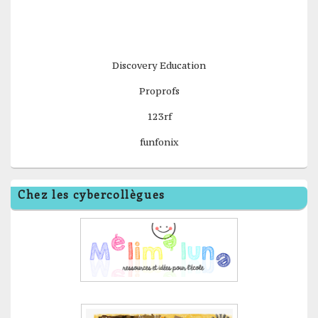
Discovery Education
Proprofs
123rf
funfonix
Chez les cybercollègues