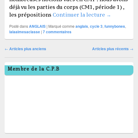
déjà vu les parties du corps (CM1, période 1) ,
FUNNYBON
les prépositions
Continuer la lecture
→
Posté dans
ANGLAIS
|
Marqué comme
anglais
,
cycle 3
,
funnybones
,
lalaaimesaclasse
|
7
commentaires
Navigation
←
Articles plus anciens
Articles plus récents
→
dans
Zone
les
Membre de la C.P.B
principale
articles
de
widget
pour
la
barre
latérale