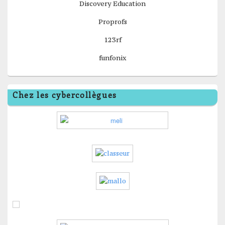
Discovery Education
Proprofs
123rf
funfonix
Chez les cybercollègues