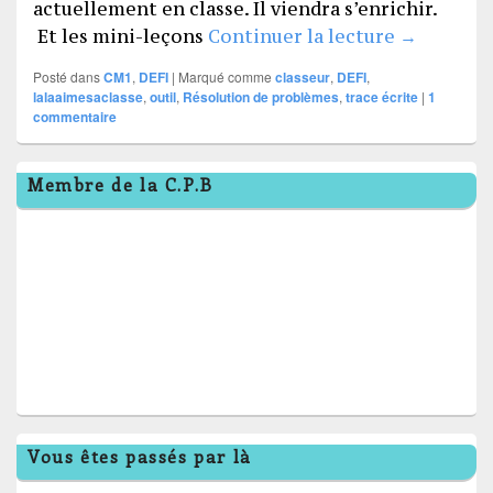
actuellement en classe. Il viendra s’enrichir.
Un classe
Et les mini-leçons
Continuer la lecture
→
Posté dans
CM1
,
DEFI
|
Marqué comme
classeur
,
DEFI
,
lalaaimesaclasse
,
outil
,
Résolution de problèmes
,
trace écrite
|
1
commentaire
Zone
Membre de la C.P.B
principale
de
widget
pour
la
barre
latérale
Vous êtes passés par là