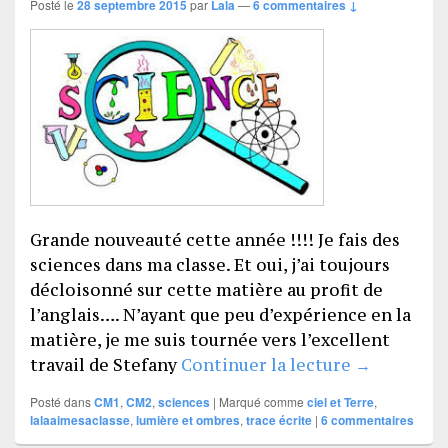
Posté le
28 septembre 2015
par
Lala
—
6 commentaires ↓
Grande nouveauté cette année !!!! Je fais des
sciences dans ma classe. Et oui, j’ai toujours
décloisonné sur cette matière au profit de
l’anglais…. N’ayant que peu d’expérience en la
matière, je me suis tournée vers l’excellent
Traces écrit
travail de Stefany
Continuer la lecture
→
Posté dans
CM1
,
CM2
,
sciences
|
Marqué comme
ciel et Terre
,
lalaaimesaclasse
,
lumière et ombres
,
trace écrite
|
6
commentaires