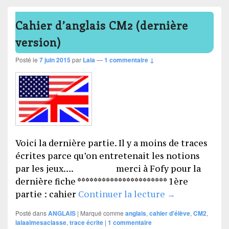
Cahier d’anglais CM2 (dernière
version)
Posté le
7 juin 2015
par
Lala
—
1 commentaire ↓
Voici la dernière partie. Il y a moins de traces
écrites parce qu’on entretenait les notions
par les jeux…. merci à Fofy pour la
dernière fiche ********************** 1ère
Cahier d’angla
partie : cahier
Continuer la lecture
→
Posté dans
ANGLAIS
|
Marqué comme
anglais
,
cahier d'élève
,
CM2
,
lalaaimesaclasse
,
trace écrite
|
1
commentaire