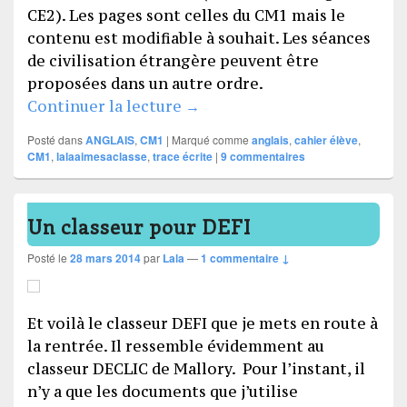
CE2). Les pages sont celles du CM1 mais le
contenu est modifiable à souhait. Les séances
de civilisation étrangère peuvent être
proposées dans un autre ordre.
Cahier d’anglais CM1 (derniè
Continuer la lecture
→
Posté dans
ANGLAIS
,
CM1
|
Marqué comme
anglais
,
cahier élève
,
CM1
,
lalaaimesaclasse
,
trace écrite
|
9
commentaires
Un classeur pour DEFI
Posté le
28 mars 2014
par
Lala
—
1 commentaire ↓
Et voilà le classeur DEFI que je mets en route à
la rentrée. Il ressemble évidemment au
classeur DECLIC de Mallory. Pour l’instant, il
n’y a que les documents que j’utilise