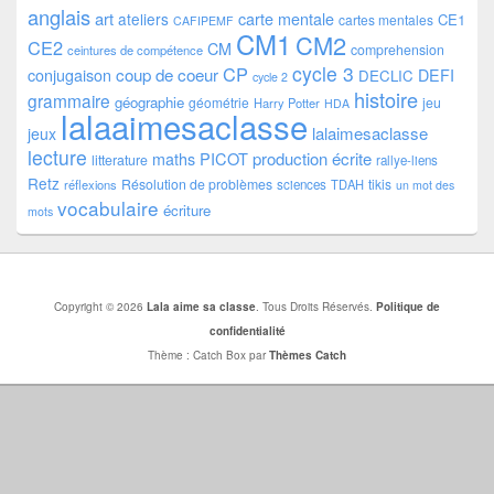
anglais
art
ateliers
carte mentale
CE1
cartes mentales
CAFIPEMF
CM1
CM2
CE2
CM
comprehension
ceintures de compétence
cycle 3
CP
coup de coeur
conjugaison
DEFI
DECLIC
cycle 2
histoire
grammaire
géographie
géométrie
jeu
Harry Potter
HDA
lalaaimesaclasse
lalaimesaclasse
jeux
lecture
PICOT
production écrite
maths
litterature
rallye-liens
Retz
Résolution de problèmes
tikis
réflexions
sciences
TDAH
un mot des
vocabulaire
écriture
mots
Copyright © 2026
Lala aime sa classe
. Tous Droits Réservés.
Politique de
confidentialité
Thème : Catch Box par
Thèmes Catch