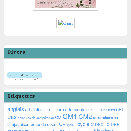
Divers
Étiquettes
anglais
art
ateliers
carte mentale
CE1
cartes mentales
CAFIPEMF
CM1
CM2
CE2
CM
comprehension
ceintures de compétence
cycle 3
CP
coup de coeur
conjugaison
DEFI
DECLIC
cycle 2
histoire