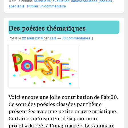
Marqué comme
baudelaire
,
évaluation
,
lalaimesaclasse
,
poésies
,
spectacle
|
Publier un commentaire
Des poésies thématiques
Posté le
22 août 2014
par
Lala
—
30 commentaires ↓
Voici encore une jolie contribution de Fabi30.
Ce sont des poésies classées par thème
présentées avec une petite oeuvre artistique.
Certaines m’inspirent déjà pour mon
projet « du réél à l’imaginaire ». Les animaux