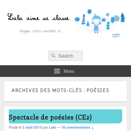
Recherche :
Lala aime sa classe
Rechercher
Anglais, cartes mentales et ….
Menu
ARCHIVES DES MOTS-CLÉS :
POÉSIES
Spectacle de poésies (CE2)
Posté le
2 août 2015
par
Lala
—
18 commentaires ↓