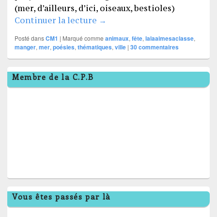
(mer, d’ailleurs, d’ici, oiseaux, bestioles)
Des poésies thématiques
Continuer la lecture
→
Posté dans
CM1
|
Marqué comme
animaux
,
fête
,
lalaaimesaclasse
,
manger
,
mer
,
poésies
,
thématiques
,
ville
|
30
commentaires
Zone
Membre de la C.P.B
principale
de
widget
pour
la
barre
latérale
Vous êtes passés par là