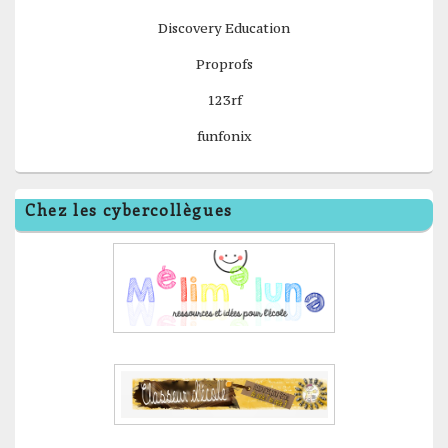
Discovery Education
Proprofs
123rf
funfonix
Chez les cybercollègues