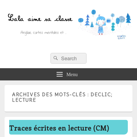
Recherche :
Lala aime sa classe
Rechercher
Anglais, cartes mentales et ….
Menu
ARCHIVES DES MOTS-CLÉS :
DECLIC;
LECTURE
Traces écrites en lecture (CM)