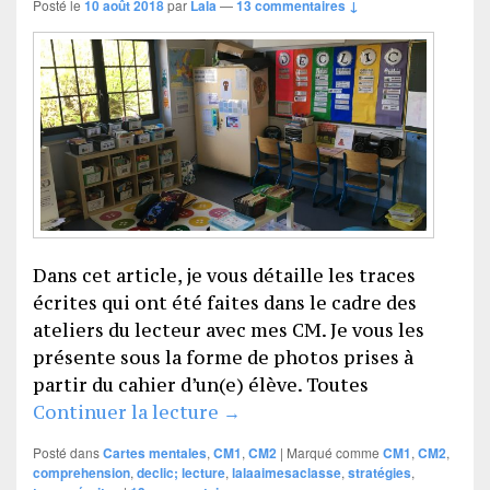
Posté le
10 août 2018
par
Lala
—
13 commentaires ↓
Dans cet article, je vous détaille les traces
écrites qui ont été faites dans le cadre des
ateliers du lecteur avec mes CM. Je vous les
présente sous la forme de photos prises à
partir du cahier d’un(e) élève. Toutes
Traces écrites en lecture (CM
Continuer la lecture
→
Posté dans
Cartes mentales
,
CM1
,
CM2
|
Marqué comme
CM1
,
CM2
,
comprehension
,
declic; lecture
,
lalaaimesaclasse
,
stratégies
,