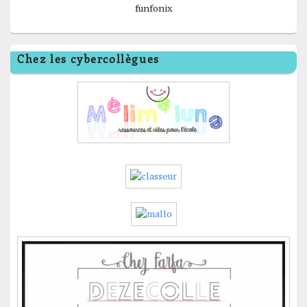
funfonix
Chez les cybercollègues