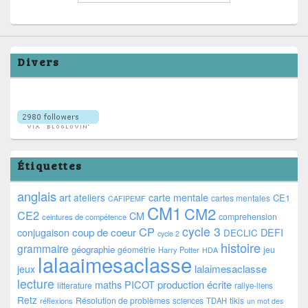
Divers
Étiquettes
anglais
art
ateliers
carte mentale
CE1
cartes mentales
CAFIPEMF
CM1
CM2
CE2
CM
comprehension
ceintures de compétence
cycle 3
CP
coup de coeur
conjugaison
DEFI
DECLIC
cycle 2
histoire
grammaire
géographie
géométrie
jeu
Harry Potter
HDA
lalaaimesaclasse
lalaimesaclasse
jeux
lecture
PICOT
production écrite
maths
litterature
rallye-liens
Retz
Résolution de problèmes
tikis
réflexions
sciences
TDAH
un mot des