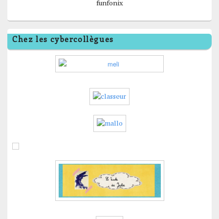
funfonix
Chez les cybercollègues