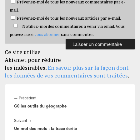
Prévenez-moi de tous les nouveaux commentaires par e-
mail.
Prévenez-moi de tous les nouveaux articles par e-mail.
Notifiez-moi des commentaires à venir via émail. Vous
pouvez aussi
vous abonner
sans commenter.
Ce site utilise
Akismet pour réduire
les indésirables.
En savoir plus sur la façon dont
les données de vos commentaires sont traitées
.
Navigation
de
Article
←
Précédent
l’article
G0 les outils du géographe
précédent :
Article
Suivant
→
Un mot des mots : la trace écrite
suivant :