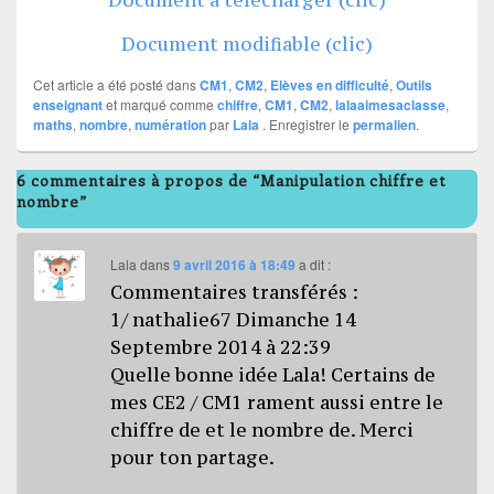
Document modifiable (clic)
Cet article a été posté dans
CM1
,
CM2
,
Elèves en difficulté
,
Outils
enseignant
et marqué comme
chiffre
,
CM1
,
CM2
,
lalaaimesaclasse
,
maths
,
nombre
,
numération
par
Lala
. Enregistrer le
permalien
.
6 commentaires à propos de “Manipulation chiffre et
nombre”
Lala
dans
9 avril 2016 à 18:49
a dit :
Commentaires transférés :
1/ nathalie67 Dimanche 14
Septembre 2014 à 22:39
Quelle bonne idée Lala! Certains de
mes CE2 / CM1 rament aussi entre le
chiffre de et le nombre de. Merci
pour ton partage.