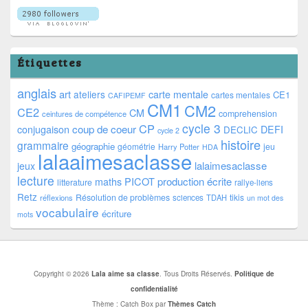
Étiquettes
anglais
art
ateliers
carte mentale
CE1
cartes mentales
CAFIPEMF
CM1
CM2
CE2
CM
comprehension
ceintures de compétence
cycle 3
CP
coup de coeur
conjugaison
DEFI
DECLIC
cycle 2
histoire
grammaire
géographie
géométrie
jeu
Harry Potter
HDA
lalaaimesaclasse
lalaimesaclasse
jeux
lecture
PICOT
production écrite
maths
litterature
rallye-liens
Retz
Résolution de problèmes
tikis
réflexions
sciences
TDAH
un mot des
vocabulaire
écriture
mots
Copyright © 2026
Lala aime sa classe
. Tous Droits Réservés.
Politique de
confidentialité
Thème : Catch Box par
Thèmes Catch