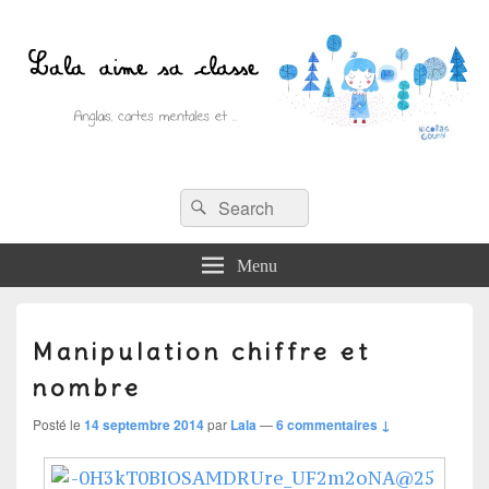
Recherche :
Lala aime sa classe
Rechercher
Anglais, cartes mentales et ….
Menu
Manipulation chiffre et
nombre
Posté le
14 septembre 2014
par
Lala
—
6 commentaires ↓