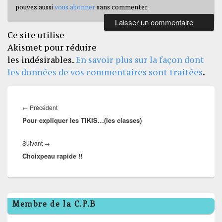
pouvez aussi
vous abonner
sans commenter.
Ce site utilise
Akismet pour réduire
les indésirables.
En savoir plus sur la façon dont
les données de vos commentaires sont traitées
.
Navigation
de
Article
←
Précédent
l’article
Pour expliquer les TIKIS…(les classes)
précédent :
Article
Suivant
→
Choixpeau rapide !!
suivant :
Zone
Membre de la C.P.B
principale
de