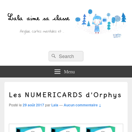
Recherche :
Lala aime sa classe
Rechercher
Anglais, cartes mentales et ….
Menu
Les NUMERICARDS d’Orphys
Posté le
29 août 2017
par
Lala
—
Aucun commentaire ↓