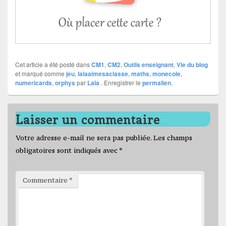
Cet article a été posté dans
CM1
,
CM2
,
Outils enseignant
,
Vie du blog
et marqué comme
jeu
,
lalaaimesaclasse
,
maths
,
monecole
,
numericards
,
orphys
par
Lala
. Enregistrer le
permalien
.
Laisser un commentaire
Votre adresse e-mail ne sera pas publiée.
Les champs
obligatoires sont indiqués avec
*
Commentaire
*