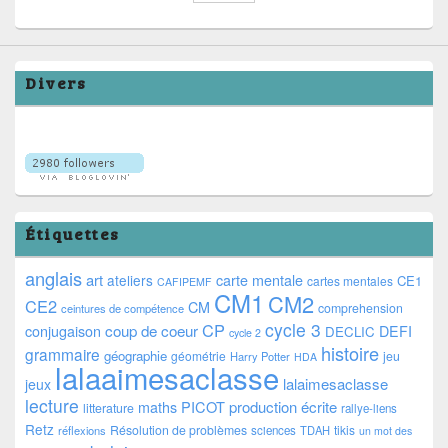
Divers
Étiquettes
anglais
art
ateliers
carte mentale
CE1
cartes mentales
CAFIPEMF
CM1
CM2
CE2
CM
comprehension
ceintures de compétence
cycle 3
CP
coup de coeur
conjugaison
DEFI
DECLIC
cycle 2
histoire
grammaire
géographie
géométrie
jeu
Harry Potter
HDA
lalaaimesaclasse
lalaimesaclasse
jeux
lecture
PICOT
production écrite
maths
litterature
rallye-liens
Retz
Résolution de problèmes
tikis
réflexions
sciences
TDAH
un mot des