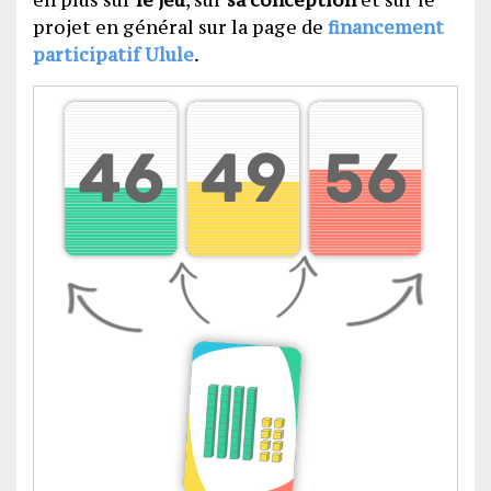
en plus sur
le jeu
, sur
sa conception
et sur le
projet en général sur la page de
financement
participatif Ulule
.