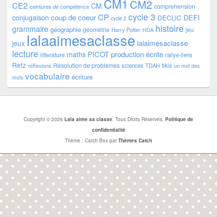
CM1
CM2
CE2
CM
comprehension
ceintures de compétence
cycle 3
CP
coup de coeur
conjugaison
DEFI
DECLIC
cycle 2
histoire
grammaire
géographie
géométrie
jeu
Harry Potter
HDA
lalaaimesaclasse
lalaimesaclasse
jeux
lecture
PICOT
production écrite
maths
litterature
rallye-liens
Retz
Résolution de problèmes
tikis
réflexions
sciences
TDAH
un mot des
vocabulaire
écriture
mots
Copyright © 2026
Lala aime sa classe
. Tous Droits Réservés.
Politique de
confidentialité
Thème : Catch Box par
Thèmes Catch