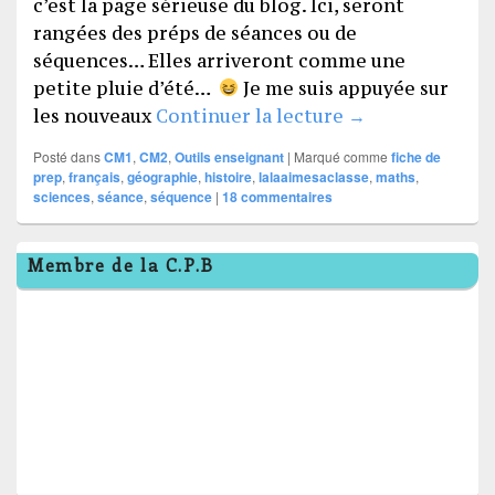
c’est la page sérieuse du blog. Ici, seront
rangées des préps de séances ou de
séquences… Elles arriveront comme une
petite pluie d’été…
Je me suis appuyée sur
Le coin des pre
les nouveaux
Continuer la lecture
→
Posté dans
CM1
,
CM2
,
Outils enseignant
|
Marqué comme
fiche de
prep
,
français
,
géographie
,
histoire
,
lalaaimesaclasse
,
maths
,
sciences
,
séance
,
séquence
|
18
commentaires
Zone
Membre de la C.P.B
principale
de
widget
pour
la
barre
latérale