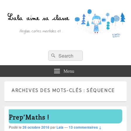
Recherche :
Lala aime sa classe
Rechercher
Anglais, cartes mentales et ….
Menu
ARCHIVES DES MOTS-CLÉS :
SÉQUENCE
Prep’Maths !
Posté le
26 octobre 2016
par
Lala
—
13 commentaires ↓