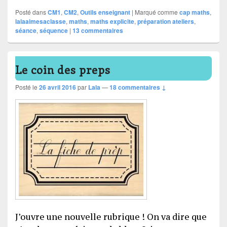
Posté dans
CM1
,
CM2
,
Outils enseignant
|
Marqué comme
cap maths
,
lalaaimesaclasse
,
maths
,
maths explicite
,
préparation ateliers
,
séance
,
séquence
|
13
commentaires
Le coin des preps
Posté le
26 avril 2016
par
Lala
—
18 commentaires ↓
J’ouvre une nouvelle rubrique ! On va dire que