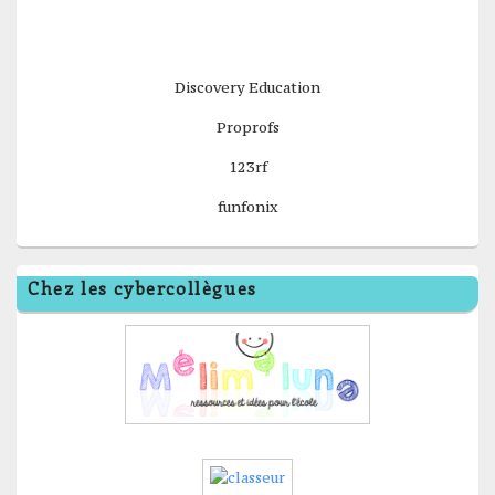
Discovery Education
Proprofs
123rf
funfonix
Chez les cybercollègues