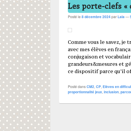
Les porte-clefs «
Posté le
8 décembre 2024
par
Lala
—
Comme vous le savez, je t
avec mes élèves en franç
conjugaison et vocabulai
grandeurs&mesures et géom
ce dispositif parce qu’il o
Posté dans
CM2
,
CP
,
Elèves en difficu
proportionnalité jeux
,
inclusion
,
parco