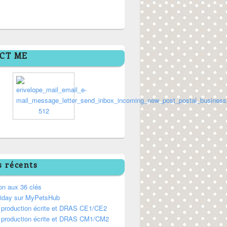
CT ME
s récents
on aux 36 clés
riday sur MyPetsHub
, production écrite et DRAS CE1/CE2
, production écrite et DRAS CM1/CM2