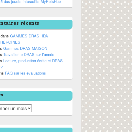
5 des jouets interactifs MyPetsHub
taires récents
dans
GAMMES DRAS HDA
/HÉROÏNES
ns
Gammes DRAS MAISON
ns
Travailler le DRAS sur l’année
ns
Lecture, production écrite et DRAS
M2
ns
FAQ sur les évaluations
es
e