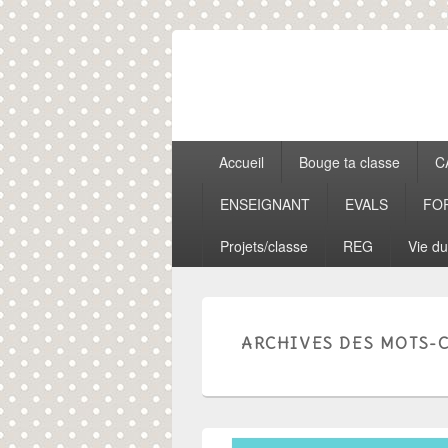
Lala aime sa 
Anglais, cartes mentales et ….
Menu
Accueil
Bouge ta classe
C
principal
ENSEIGNANT
EVALS
FO
Projets/classe
REG
Vie du
ARCHIVES DES MOTS-C