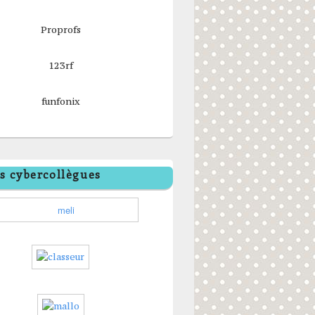
Proprofs
123rf
funfonix
s cybercollègues