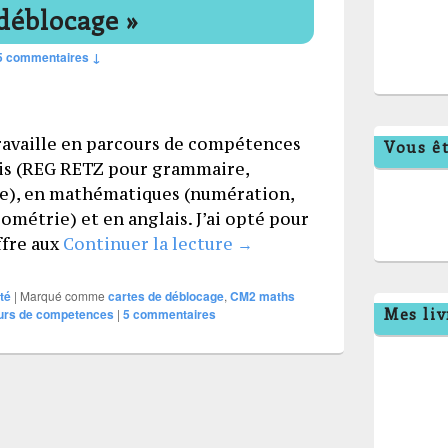
 déblocage »
5 commentaires ↓
ravaille en parcours de compétences
Vous êt
ais (REG RETZ pour grammaire,
re), en mathématiques (numération,
étrie) et en anglais. J’ai opté pour
Les porte-clefs « débloca
ffre aux
Continuer la lecture
→
lté
|
Marqué comme
cartes de déblocage
,
CM2 maths
Mes liv
urs de competences
|
5
commentaires