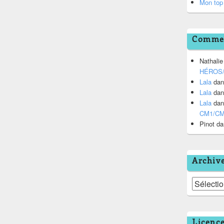
Mon top 
Commen
Nathalie
HÉROS
Lala
da
Lala
da
Lala
da
CM1/C
Pinot
da
Archiv
Archives
Licenc