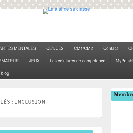
classe
ARTES MENTALES
CE1/CE2
CM1/CM2
Contact
C
RMATEUR
JEUX
Les ceintures de compétence
MyPetsH
 blog
Zone
Membre
principale
LÉS :
INCLUSION
de
widget
pour
la
barre
latérale