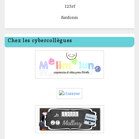
123rf
funfonix
Chez les cybercollègues