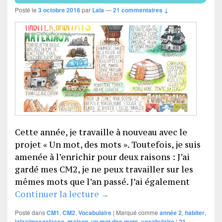
Posté le
3 octobre 2016
par
Lala
—
21 commentaires ↓
Cette année, je travaille à nouveau avec le
projet « Un mot, des mots ». Toutefois, je suis
amenée à l’enrichir pour deux raisons : J’ai
gardé mes CM2, je ne peux travailler sur les
mêmes mots que l’an passé. J’ai également
Un mot des mots – année 2 (
Continuer la lecture
→
Posté dans
CM1
,
CM2
,
Vocabulaire
|
Marqué comme
année 2
,
habiter
,
lalaaimesaclasse
,
maison
,
un mot des mots
,
vocabulaire
|
21