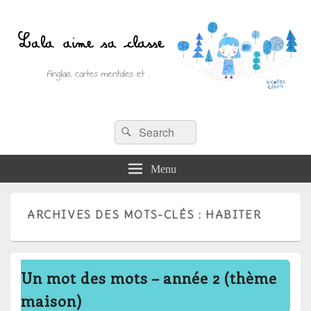
Recherche :
Lala aime sa classe
Rechercher
Anglais, cartes mentales et ….
Menu
ARCHIVES DES MOTS-CLÉS :
HABITER
Un mot des mots – année 2 (thème
maison)