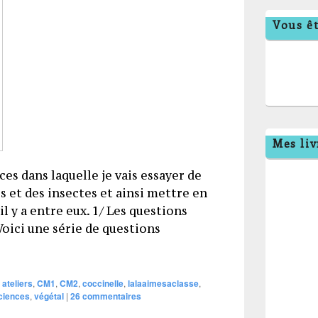
Vous êt
Mes liv
es dans laquelle je vais essayer de
es et des insectes et ainsi mettre en
l y a entre eux. 1/ Les questions
Voici une série de questions
ante, le puceron et la coccinelle
ateliers
,
CM1
,
CM2
,
coccinelle
,
lalaaimesaclasse
,
ciences
,
végétal
|
26
commentaires