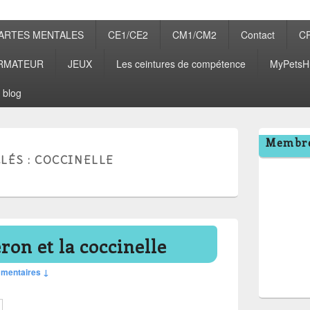
ARTES MENTALES
CE1/CE2
CM1/CM2
Contact
C
RMATEUR
JEUX
Les ceintures de compétence
MyPetsH
 blog
Zone
Membre
principale
LÉS :
COCCINELLE
de
widget
pour
la
barre
latérale
eron et la coccinelle
mentaires ↓