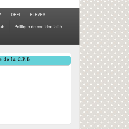
P
DEFI
ELEVES
ub
Politique de confidentialité
 de la C.P.B