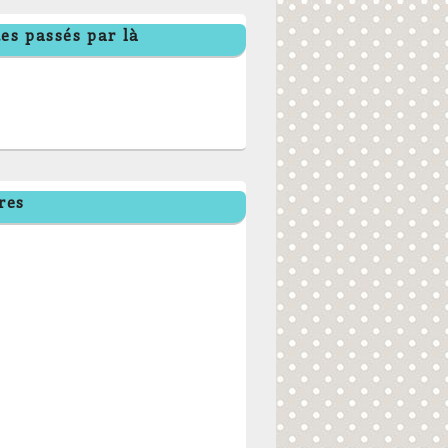
es passés par là
res