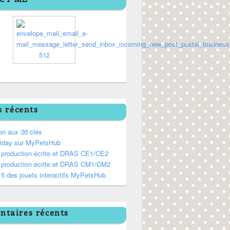
s récents
on aux 36 clés
riday sur MyPetsHub
, production écrite et DRAS CE1/CE2
, production écrite et DRAS CM1/CM2
5 des jouets interactifs MyPetsHub
taires récents