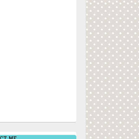
CT ME