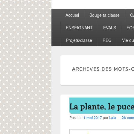
Menu
Accueil
Bouge ta classe
C
principal
ENSEIGNANT
EVALS
FO
Projets/classe
REG
Vie du
ARCHIVES DES MOTS-C
La plante, le puc
Posté le
1 mai 2017
par
Lala
—
26 com