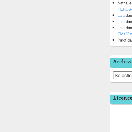
Nathalie
HÉROS
Lala
da
Lala
da
Lala
da
CM1/C
Pinot
da
Archiv
Archives
Licenc