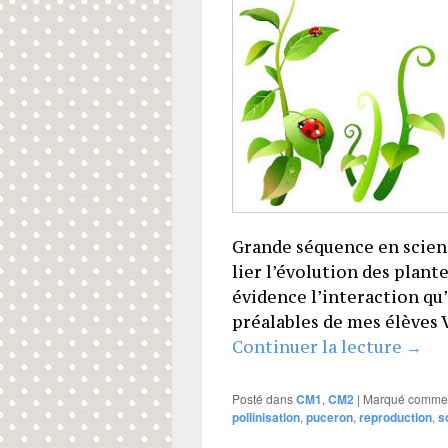
Grande séquence en scienc
lier l’évolution des plant
évidence l’interaction qu’i
préalables de mes élèves 
La pl
Continuer la lecture
→
Posté dans
CM1
,
CM2
|
Marqué comme
pollinisation
,
puceron
,
reproduction
,
s