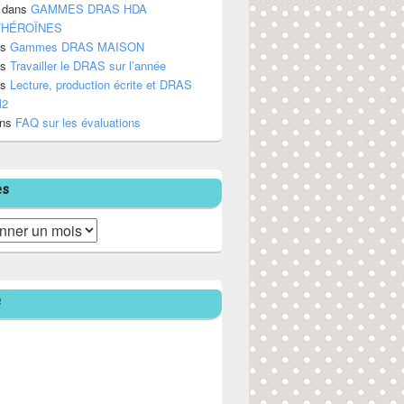
dans
GAMMES DRAS HDA
/HÉROÏNES
ns
Gammes DRAS MAISON
ns
Travailler le DRAS sur l’année
ns
Lecture, production écrite et DRAS
M2
ns
FAQ sur les évaluations
es
e