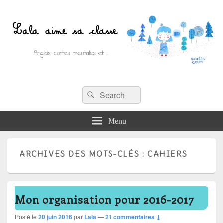
Recherche :
Lala aime sa classe
Rechercher
Anglais, cartes mentales et ….
Menu
ARCHIVES DES MOTS-CLÉS :
CAHIERS
Mon organisation pour 2016-2017
Posté le
20 juin 2016
par
Lala
—
21 commentaires ↓