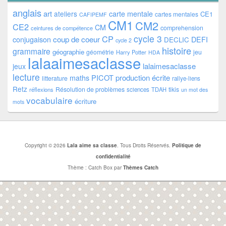
anglais
art
ateliers
carte mentale
CE1
cartes mentales
CAFIPEMF
CM1
CM2
CE2
CM
comprehension
ceintures de compétence
cycle 3
CP
coup de coeur
conjugaison
DEFI
DECLIC
cycle 2
histoire
grammaire
géographie
géométrie
jeu
Harry Potter
HDA
lalaaimesaclasse
lalaimesaclasse
jeux
lecture
PICOT
production écrite
maths
litterature
rallye-liens
Retz
Résolution de problèmes
tikis
réflexions
sciences
TDAH
un mot des
vocabulaire
écriture
mots
Copyright © 2026
Lala aime sa classe
. Tous Droits Réservés.
Politique de
confidentialité
Thème : Catch Box par
Thèmes Catch