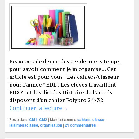
Beaucoup de demandes ces derniers temps
pour savoir comment je m’organise… Cet
article est pour vous ! Les cahiers/classeur
pour l’année * EDL : Les élèves travaillent
PICOT et les dictées Histoire de l’art. Ils
disposent d’un cahier Polypro 24×32
Mon organisation pour 2016
Continuer la lecture
→
Posté dans
CM1
,
CM2
|
Marqué comme
cahiers
,
classe
,
lalaimesaclasse
,
organisation
|
21
commentaires