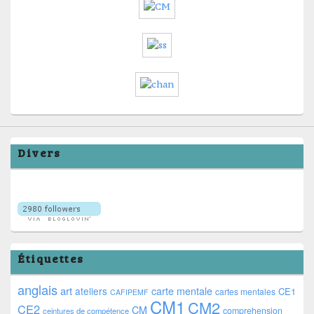
Divers
Étiquettes
anglais
art
ateliers
carte mentale
CE1
cartes mentales
CAFIPEMF
CM1
CM2
CE2
CM
comprehension
ceintures de compétence