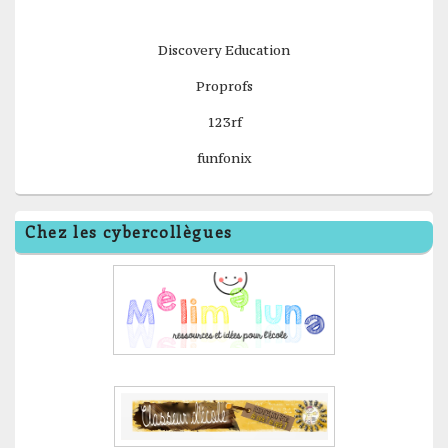
Discovery Education
Proprofs
123rf
funfonix
Chez les cybercollègues