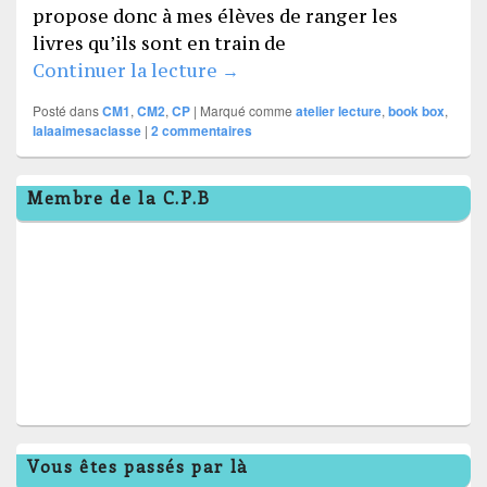
propose donc à mes élèves de ranger les
livres qu’ils sont en train de
Décorer la book box
Continuer la lecture
→
Posté dans
CM1
,
CM2
,
CP
|
Marqué comme
atelier lecture
,
book box
,
lalaaimesaclasse
|
2
commentaires
Zone
Membre de la C.P.B
principale
de
widget
pour
la
barre
latérale
Vous êtes passés par là