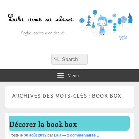
Recherche :
Lala aime sa classe
Rechercher
Anglais, cartes mentales et ….
Menu
ARCHIVES DES MOTS-CLÉS :
BOOK BOX
Décorer la book box
Posté le
30 août 2012
par
Lala
—
2 commentaires ↓