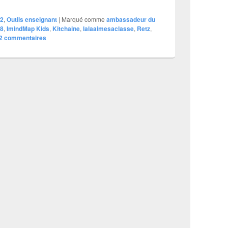
2
,
Outils enseignant
|
Marqué comme
ambassadeur du
8
,
ImindMap Kids
,
Kitchaine
,
lalaaimesaclasse
,
Retz
,
2
commentaires