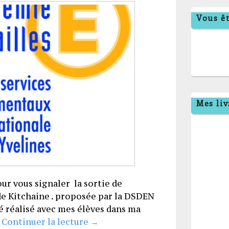
Vous êt
Mes liv
our vous signaler la sortie de
 de Kitchaine . proposée par la DSDEN
té réalisé avec mes élèves dans ma
Kitchaine : saison 1 épisode 4 = c
!
Continuer la lecture
→