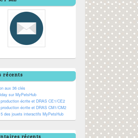
s récents
on aux 36 clés
riday sur MyPetsHub
, production écrite et DRAS CE1/CE2
, production écrite et DRAS CM1/CM2
5 des jouets interactifs MyPetsHub
taires récents