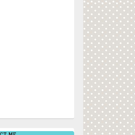
CT ME