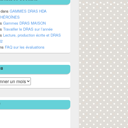
dans
GAMMES DRAS HDA
/HÉROÏNES
ns
Gammes DRAS MAISON
ns
Travailler le DRAS sur l’année
ns
Lecture, production écrite et DRAS
M2
ns
FAQ sur les évaluations
es
e