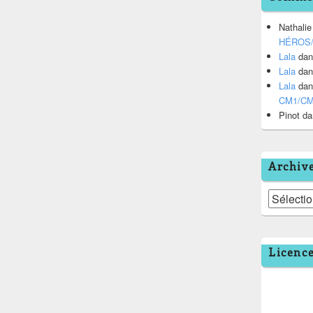
Nathalie
HÉROS
Lala
da
Lala
da
Lala
da
CM1/C
Pinot
da
Archiv
Archives
Licenc