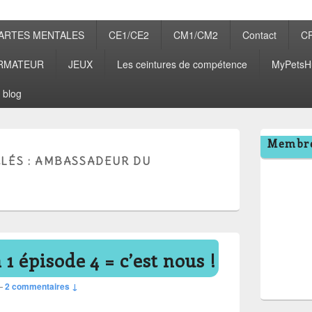
ARTES MENTALES
CE1/CE2
CM1/CM2
Contact
C
RMATEUR
JEUX
Les ceintures de compétence
MyPetsH
 blog
Zone
Membre
principale
LÉS :
AMBASSADEUR DU
de
widget
pour
la
barre
latérale
 1 épisode 4 = c’est nous !
—
2 commentaires ↓