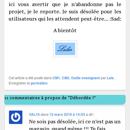
ici vous avertir que je n’abandonne pas le
projet, je le reporte. Je suis désolée pour les
utilisateurs qui les attendent peut-être… :Sad:
A bientôt
Cet article a été posté dans
CM1
,
CM2
,
Outils enseignant
par
Lala
.
Enregistrer le
permalien
.
11 commentaires à propos de “Débordée !”
VAL10
dans
13 mars 2016 à 14:03
a dit :
Ne sois pas désolée, ici ce n’est pas un
magasin, quand même !!! Tu fais