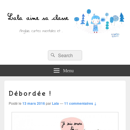
Recherche :
Lala aime sa classe
Rechercher
Anglais, cartes mentales et ….
Menu
Débordée !
Posté le
13 mars 2016
par
Lala
—
11 commentaires ↓