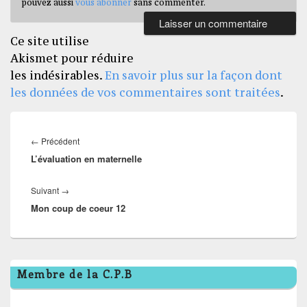
pouvez aussi
vous abonner
sans commenter.
Ce site utilise
Akismet pour réduire
les indésirables.
En savoir plus sur la façon dont
les données de vos commentaires sont traitées
.
Navigation
de
Article
←
Précédent
l’article
L’évaluation en maternelle
précédent :
Article
Suivant
→
Mon coup de coeur 12
suivant :
Zone
Membre de la C.P.B
principale
de
widget