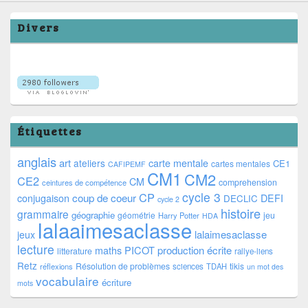
Divers
Étiquettes
anglais
art
ateliers
carte mentale
CE1
cartes mentales
CAFIPEMF
CM1
CM2
CE2
CM
comprehension
ceintures de compétence
cycle 3
CP
coup de coeur
conjugaison
DEFI
DECLIC
cycle 2
histoire
grammaire
géographie
géométrie
jeu
Harry Potter
HDA
lalaaimesaclasse
lalaimesaclasse
jeux
lecture
PICOT
production écrite
maths
litterature
rallye-liens
Retz
Résolution de problèmes
tikis
réflexions
sciences
TDAH
un mot des
vocabulaire
écriture
mots