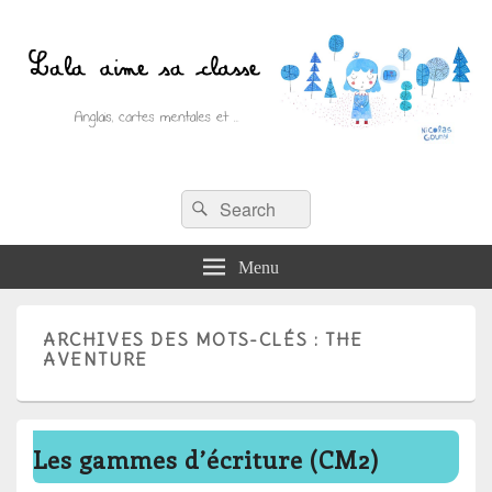
Recherche :
Lala aime sa classe
Rechercher
Anglais, cartes mentales et ….
Menu
ARCHIVES DES MOTS-CLÉS :
THE
AVENTURE
Les gammes d’écriture (CM2)