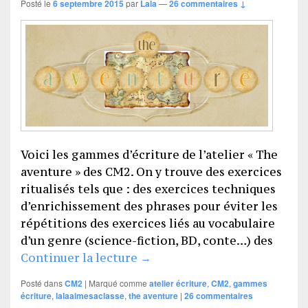
Posté le
6 septembre 2015
par
Lala
—
26 commentaires ↓
Voici les gammes d’écriture de l’atelier « The
aventure » des CM2. On y trouve des exercices
ritualisés tels que : des exercices techniques
d’enrichissement des phrases pour éviter les
répétitions des exercices liés au vocabulaire
d’un genre (science-fiction, BD, conte…) des
Les gammes d’écriture (CM2)
Continuer la lecture
→
Posté dans
CM2
|
Marqué comme
atelier écriture
,
CM2
,
gammes
écriture
,
lalaaimesaclasse
,
the aventure
|
26
commentaires