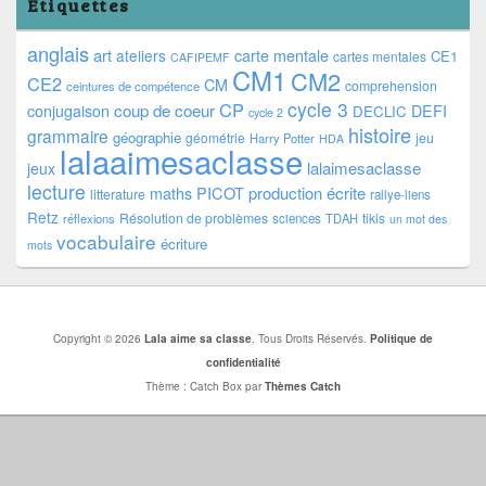
Étiquettes
anglais
art
ateliers
carte mentale
CE1
cartes mentales
CAFIPEMF
CM1
CM2
CE2
CM
comprehension
ceintures de compétence
cycle 3
CP
coup de coeur
conjugaison
DEFI
DECLIC
cycle 2
histoire
grammaire
géographie
géométrie
jeu
Harry Potter
HDA
lalaaimesaclasse
lalaimesaclasse
jeux
lecture
PICOT
production écrite
maths
litterature
rallye-liens
Retz
Résolution de problèmes
tikis
réflexions
sciences
TDAH
un mot des
vocabulaire
écriture
mots
Copyright © 2026
Lala aime sa classe
. Tous Droits Réservés.
Politique de
confidentialité
Thème : Catch Box par
Thèmes Catch