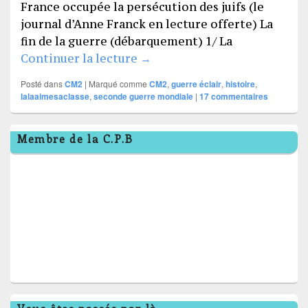
France occupée la persécution des juifs (le
journal d’Anne Franck en lecture offerte) La
fin de la guerre (débarquement) 1/ La
La seconde guerre mondiale
Continuer la lecture
→
Posté dans
CM2
|
Marqué comme
CM2
,
guerre éclair
,
histoire
,
lalaaimesaclasse
,
seconde guerre mondiale
|
17
commentaires
Zone
Membre de la C.P.B
principale
de
widget
pour
la
barre
latérale