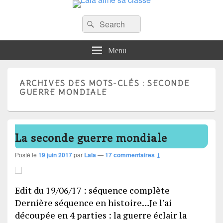
Recherche :
Lala aime sa classe
Rechercher
Anglais, cartes mentales et ….
Menu
ARCHIVES DES MOTS-CLÉS :
SECONDE
GUERRE MONDIALE
La seconde guerre mondiale
Posté le
19 juin 2017
par
Lala
—
17 commentaires ↓
Edit du 19/06/17 : séquence complète
Dernière séquence en histoire…Je l’ai
découpée en 4 parties : la guerre éclair la