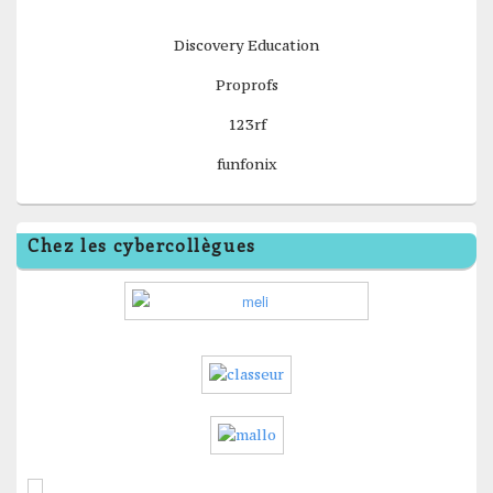
Discovery Education
Proprofs
123rf
funfonix
Chez les cybercollègues